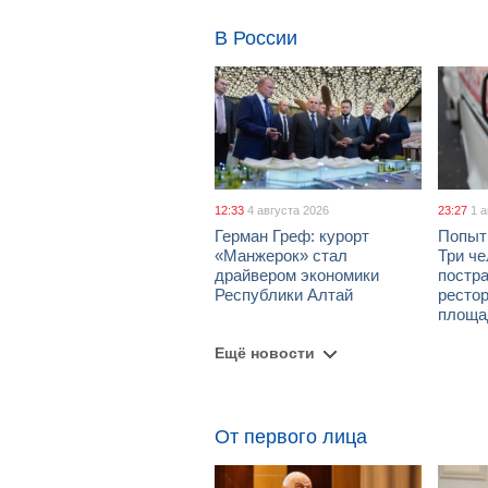
В России
12:33
4 августа 2026
23:27
1 
Герман Греф: курорт
Попыт
«Манжерок» стал
Три че
драйвером экономики
постра
Республики Алтай
рестор
площа
Ещё новости
От первого лица