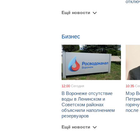
отклю
Ещё новости
Бизнес
12:00
Сегодня
10:35
Се
В Воронеже отсутствие
Мэр В
воды в Ленинском и
Петрин
Советском районах
горяч
объяснили наполнением
после
резервуаров
Ещё новости