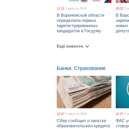
12:11
6 августа 2026
20:32
3 
В Воронежской области
В Вор
определили первых
зарег
зарегистрированных
новых
кандидатов в Госдуму
депут
Ещё новости
Банки, Страхование
12:47
7 августа 2026
11:37
5 а
Сбер сообщил о запуске
ФАС у
образовательного кредита
сговор