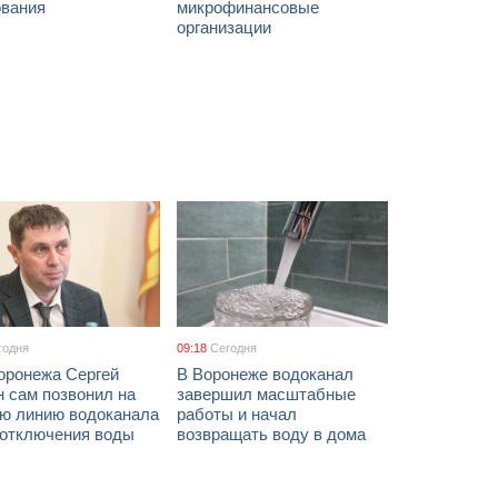
ования
микрофинансовые
организации
годня
09:18
Сегодня
оронежа Сергей
В Воронеже водоканал
 сам позвонил на
завершил масштабные
ую линию водоканала
работы и начал
 отключения воды
возвращать воду в дома