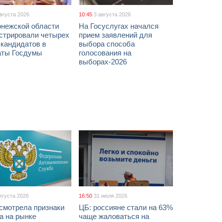
августа 2026
10:45
3 августа 2026
онежской области
На Госуслугах начался
истрировали четырех
прием заявлений для
 кандидатов в
выбора способа
аты Госдумы
голосования на
выборах-2026
вгуста 2026
16:50
31 июля 2026
смотрела признаки
ЦБ: россияне стали на 63%
а на рынке
чаще жаловаться на