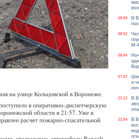
мас
воз
В В
09:06
пох
Чел
08:52
опр
М-4
Ноч
08:04
адм
Во
Шес
07:02
и ч
ноч
ая на улице Кольцовской в Воронеже.
В В
23:12
поступило в оперативно-диспетчерскую
авг
опа
ронежской области в 21:57. Уже в
правлен расчет пожарно-спасательной
В В
22:04
вос
вод
отк
ции, столкнулись автомобили Renault