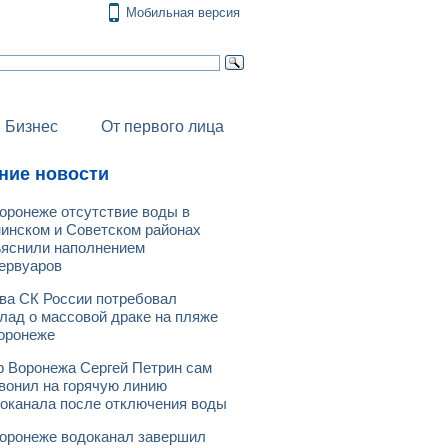
Мобильная версия
Бизнес
От первого лица
ние новости
оронеже отсутствие воды в
инском и Советском районах
яснили наполнением
ервуаров
ва СК России потребовал
лад о массовой драке на пляже
оронеже
 Воронежа Сергей Петрин сам
вонил на горячую линию
оканала после отключения воды
оронеже водоканал завершил