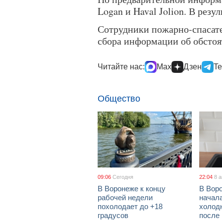
Logan и Haval Jolion. В рез
Сотрудники пожарно-спасате
сбора информации об обстоя
Читайте нас:
Max
Дзен
Te
Общество
09:06
Сегодня
22:04
8 
В Воронеже к концу
В Вор
рабочей недели
начал
похолодает до +18
холод
градусов
после