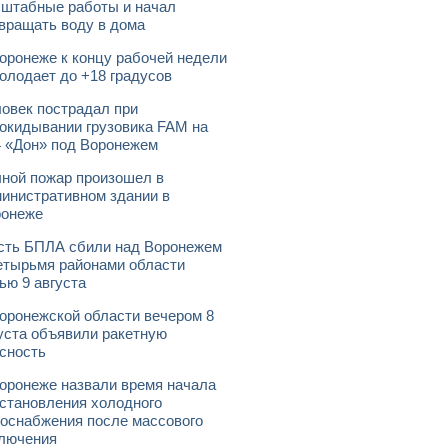
штабные работы и начал
вращать воду в дома
оронеже к концу рабочей недели
олодает до +18 градусов
овек пострадал при
окидывании грузовика FAM на
 «Дон» под Воронежем
ной пожар произошел в
инистративном здании в
ронеже
ть БПЛА сбили над Воронежем
етырьмя районами области
ью 9 августа
оронежской области вечером 8
уста объявили ракетную
сность
оронеже назвали время начала
становления холодного
оснабжения после массового
лючения