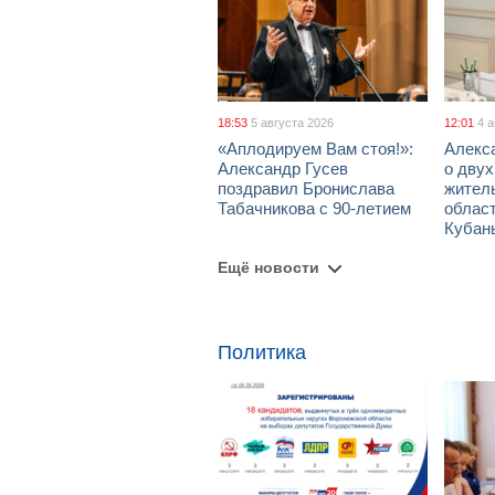
18:53
5 августа 2026
12:01
4 
«Аплодируем Вам стоя!»:
Алекс
Александр Гусев
о дву
поздравил Бронислава
жител
Табачникова с 90-летием
област
Кубан
Ещё новости
Политика