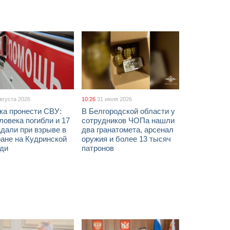
августа 2026
10:26
31 июля 2026
ка пронести СВУ:
В Белгородской области у
ловека погибли и 17
сотрудников ЧОПа нашли
дали при взрыве в
два гранатомета, арсенал
ане на Кудринской
оружия и более 13 тысяч
ди
патронов