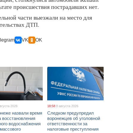
ультате происшествия пострадавших нет.
льной части выезжали на место для
тельствах ДТП.
legram
VK
OK
августа 2026
18:58
8 августа 2026
онеже назвали время
Следком предупредил
а восстановления
воронежцев об уголовной
ного водоснабжения
ответственности за
 массового
налоговые преступления