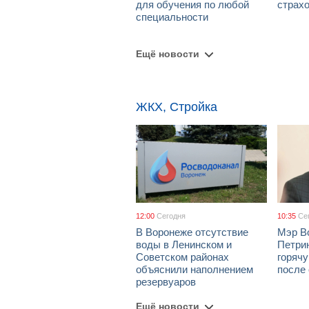
для обучения по любой
страх
специальности
Ещё новости
ЖКХ, Стройка
12:00
Сегодня
10:35
Се
В Воронеже отсутствие
Мэр В
воды в Ленинском и
Петрин
Советском районах
горяч
объяснили наполнением
после
резервуаров
Ещё новости