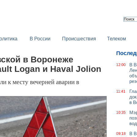
олитика
В России
Происшествия
Телеком
Послед
вской в Воронеже
В В
12:00
lt Logan и Haval Jolion
Лен
объ
и к месту вечерней аварии в
рез
Гла
11:41
док
в В
Мэр
10:35
поз
вод
В В
09:18