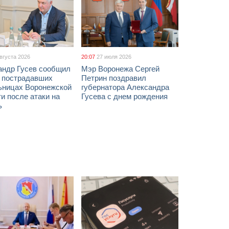
августа 2026
20:07
27 июля 2026
андр Гусев сообщил
Мэр Воронежа Сергей
х пострадавших
Петрин поздравил
ьницах Воронежской
губернатора Александра
и после атаки на
Гусева с днем рождения
ь