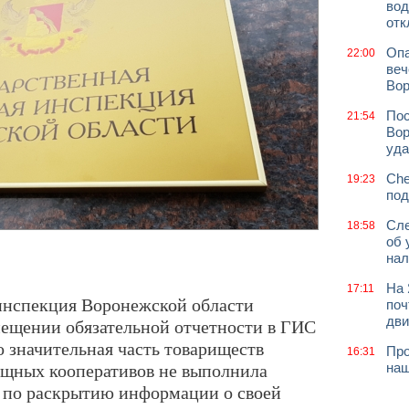
вод
отк
Опа
22:00
веч
Вор
Пос
21:54
Вор
уда
Che
19:23
под
Сле
18:58
об 
нал
На 
17:11
инспекция Воронежской области
поч
дв
ещении обязательной отчетности в ГИС
о значительная часть товариществ
Про
16:31
ищных кооперативов не выполнила
наш
а по раскрытию информации о своей