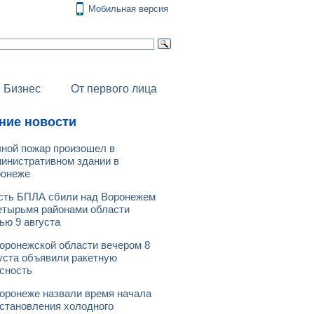
Мобильная версия
Бизнес
От первого лица
ние новости
ной пожар произошел в
инистративном здании в
ронеже
ть БПЛА сбили над Воронежем
етырьмя районами области
ью 9 августа
оронежской области вечером 8
уста объявили ракетную
сность
оронеже назвали время начала
становления холодного