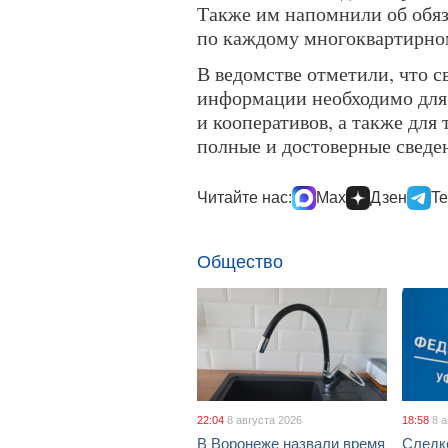
Также им напомнили об обяз
по каждому многоквартирно
В ведомстве отметили, что 
информации необходимо для
и кооперативов, а также для
полные и достоверные сведе
Читайте нас:
Max
Дзен
Te
Общество
22:04
8 августа 2026
18:58
8 
В Воронеже назвали время
Следк