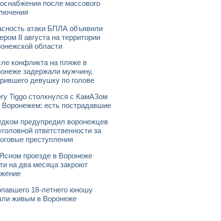
оснабжения после массового
лючения
сность атаки БПЛА объявили
ером 8 августа на территории
онежской области
ле конфликта на пляже в
онеже задержали мужчину,
рившего девушку по голове
ry Tiggo столкнулся с КамАЗом
 Воронежем: есть пострадавшие
дком предупредил воронежцев
уголовной ответственности за
оговые преступления
Ясном проезде в Воронеже
ти на два месяца закроют
ижение
павшего 18-летнего юношу
ли живым в Воронеже