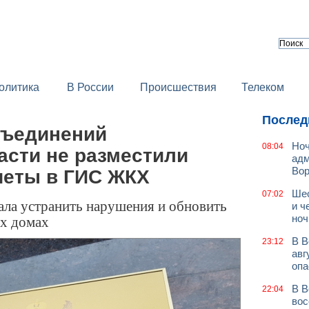
олитика
В России
Происшествия
Телеком
Послед
бъединений
Ноч
08:04
асти не разместили
адм
Во
четы в ГИС ЖКХ
Шес
07:02
ла устранить нарушения и обновить
и ч
ых домах
ноч
В В
23:12
авг
опа
В В
22:04
вос