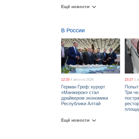
Ещё новости
В России
12:33
4 августа 2026
23:27
1 
Герман Греф: курорт
Попыт
«Манжерок» стал
Три че
драйвером экономики
постра
Республики Алтай
рестор
площа
Ещё новости