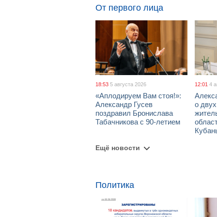
От первого лица
18:53
5 августа 2026
12:01
4 
«Аплодируем Вам стоя!»:
Алекс
Александр Гусев
о дву
поздравил Бронислава
жител
Табачникова с 90-летием
област
Кубан
Ещё новости
Политика