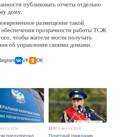
анности публиковать отчеты отдельно
му дому.
своевременное размещение такой
 обеспечения прозрачности работы ТСЖ
 того, чтобы жители могли получать
ния об управлении своими домами.
legram
VK
OK
августа 2026
10:27
8 августа 2026
ом предупредил
Почетный гражданин