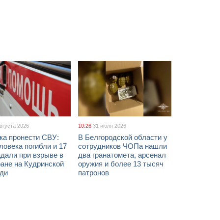
августа 2026
10:26
31 июля 2026
ка пронести СВУ:
В Белгородской области у
ловека погибли и 17
сотрудников ЧОПа нашли
дали при взрыве в
два гранатомета, арсенал
ане на Кудринской
оружия и более 13 тысяч
ди
патронов