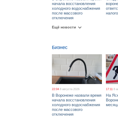
начала восстановления
ворон
холодного водоснабжения
ответс
после массового
налог
отключения
Ещё новости
Бизнес
22:04
8 августа 2026
17:11
8 а
В Воронеже назвали время
На Яс
начала восстановления
Вороне
холодного водоснабжения
месяц
после массового
отключения