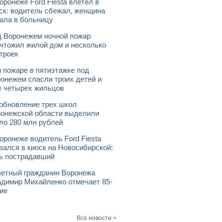
оронеже Ford Fiesta влетел в
ск: водитель сбежал, женщина
ала в больницу
 Воронежем ночной пожар
чтожил жилой дом и несколько
троек
 пожаре в пятиэтажке под
онежем спасли троих детей и
 четырех жильцов
обновление трех школ
онежской области выделили
ло 280 млн рублей
оронеже водитель Ford Fiesta
зался в киоск на Новосибирской:
ь пострадавший
етный гражданин Воронежа
димир Михайленко отмечает 85-
ие
Все новости >