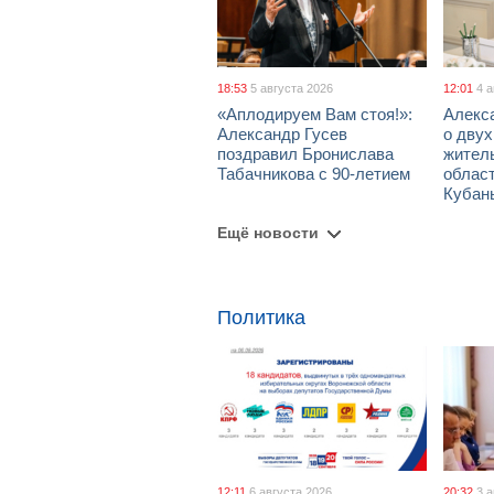
18:53
5 августа 2026
12:01
4 
«Аплодируем Вам стоя!»:
Алекс
Александр Гусев
о дву
поздравил Бронислава
жител
Табачникова с 90-летием
област
Кубан
Ещё новости
Политика
12:11
6 августа 2026
20:32
3 