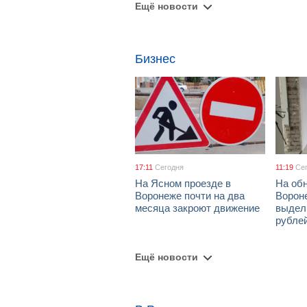
Ещё новости
Бизнес
17:11
Сегодня
11:19
Се
На Ясном проезде в
На об
Воронеже почти на два
Ворон
месяца закроют движение
выдел
рубле
Ещё новости