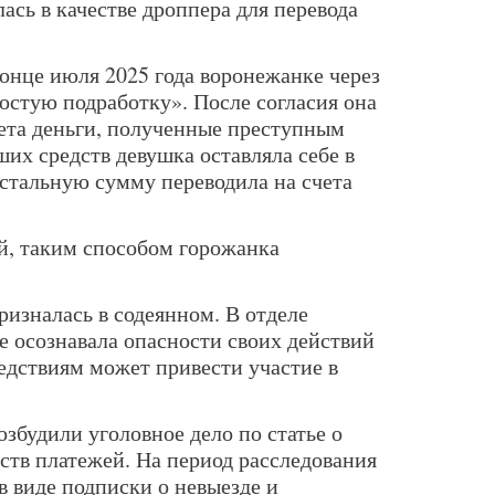
ась в качестве дроппера для перевода
конце июля 2025 года воронежанке через
стую подработку». После согласия она
чета деньги, полученные преступным
ших средств девушка оставляла себе в
остальную сумму переводила на счета
й, таким способом горожанка
ризналась в содеянном. В отделе
е осознавала опасности своих действий
едствиям может привести участие в
збудили уголовное дело по статье о
ств платежей. На период расследования
в виде подписки о невыезде и