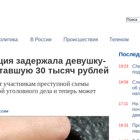
олитика
В России
Происшествия
Телеком
Послед
ция задержала девушку-
Che
19:23
отавшую 30 тысяч рублей
под
рт участникам преступной схемы
Сле
18:58
об 
й уголовного дела и теперь может
нал
На 
17:11
поч
ссии
дв
Про
16:31
наш