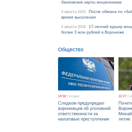
банковские карты мошенникам
После обмана по «ба
5 августа 2026
время выселения
17-летний курьер мош
5 августа 2026
более 3 млн рублей в Воронеже
Общество
18:58
Сегодня
10:27
Се
Следком предупредил
Почет
воронежцев об уголовной
Ворон
ответственности за
Михай
налоговые преступления
летие