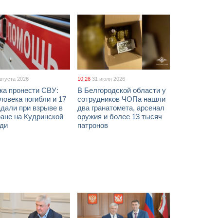
августа 2026
10:26
31 июля 2026
ка пронести СВУ:
В Белгородской области у
ловека погибли и 17
сотрудников ЧОПа нашли
дали при взрыве в
два гранатомета, арсенал
ане на Кудринской
оружия и более 13 тысяч
ди
патронов