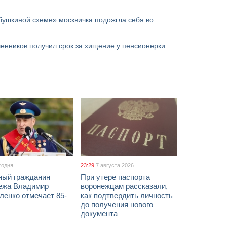
бушкиной схеме» москвичка подожгла себя во
енников получил срок за хищение у пенсионерки
годня
23:29
7 августа 2026
ный гражданин
При утере паспорта
ежа Владимир
воронежцам рассказали,
ленко отмечает 85-
как подтвердить личность
до получения нового
документа