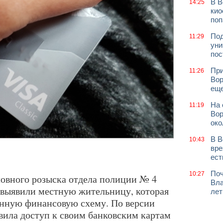
В В
14:25
кио
поп
Под
11:29
уни
пос
При
11:26
Вор
еще
На 
11:19
Вор
око
В В
10:43
вре
ест
Поч
10:27
овного розыска отдела полиции № 4
Вла
 выявили местную жительницу, которая
лет
конную финансовую схему. По версии
вила доступ к своим банковским картам