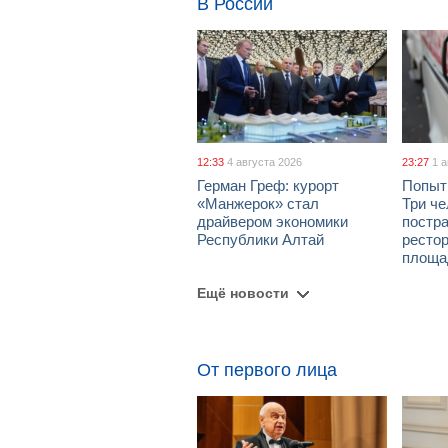
В России
12:33
4 августа 2026
23:27
1 
Герман Греф: курорт
Попыт
«Манжерок» стал
Три че
драйвером экономики
постра
Республики Алтай
рестор
площа
Ещё новости
От первого лица