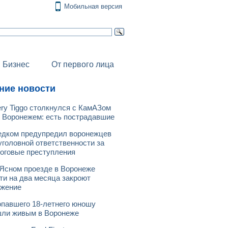
Мобильная версия
Бизнес
От первого лица
ние новости
ry Tiggo столкнулся с КамАЗом
 Воронежем: есть пострадавшие
дком предупредил воронежцев
уголовной ответственности за
оговые преступления
Ясном проезде в Воронеже
ти на два месяца закроют
ижение
павшего 18-летнего юношу
ли живым в Воронеже