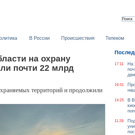
олитика
В России
Происшествия
Телеком
Послед
ласти на охрану
На 
17:11
ли почти 22 млрд
поч
дв
Про
16:31
охраняемых территорий и продолжили
наш
В В
14:25
кио
поп
Под
11:29
уни
пос