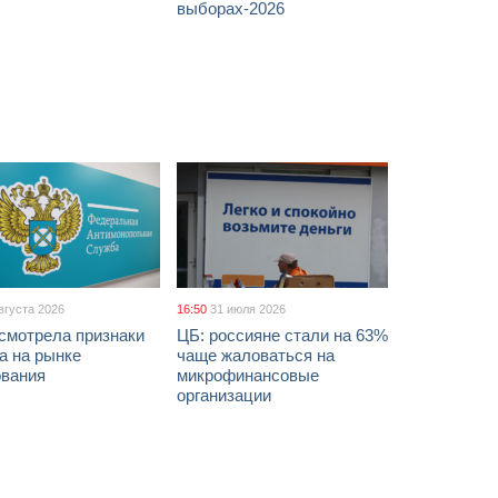
выборах-2026
вгуста 2026
16:50
31 июля 2026
смотрела признаки
ЦБ: россияне стали на 63%
а на рынке
чаще жаловаться на
ования
микрофинансовые
организации