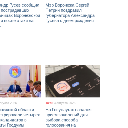
андр Гусев сообщил
Мэр Воронежа Сергей
х пострадавших
Петрин поздравил
ьницах Воронежской
губернатора Александра
и после атаки на
Гусева с днем рождения
ь
августа 2026
10:45
3 августа 2026
онежской области
На Госуслугах начался
истрировали четырех
прием заявлений для
 кандидатов в
выбора способа
аты Госдумы
голосования на