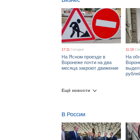
Бизнес
17:11
Сегодня
11:19
Се
На Ясном проезде в
На об
Воронеже почти на два
Ворон
месяца закроют движение
выдел
рубле
Ещё новости
В России