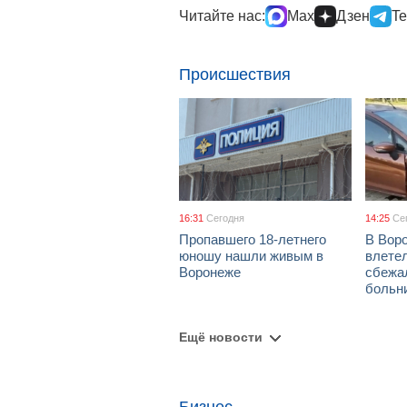
Читайте нас:
Max
Дзен
Te
Происшествия
16:31
Сегодня
14:25
Се
Пропавшего 18-летнего
В Воро
юношу нашли живым в
влетел
Воронеже
сбежа
больн
Ещё новости