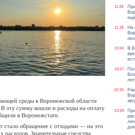
При
11:26
Вор
еще
На 
11:19
Вор
око
В В
10:43
вре
ест
Поч
10:27
Вла
лет
Рак
02:31
Вор
жающей среды в Воронежской области
авг
 В эту сумму вошли и расходы на оплату
При
23:29
бщили в Воронежстате.
рас
лич
т стало обращение с отходами — на это
док
х расходов. Значительные средства