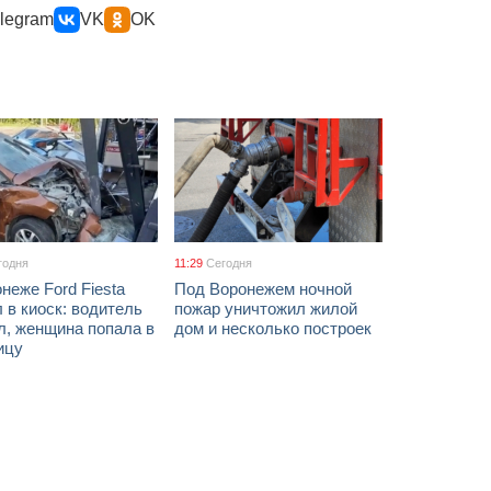
legram
VK
OK
годня
11:29
Сегодня
неже Ford Fiesta
Под Воронежем ночной
 в киоск: водитель
пожар уничтожил жилой
л, женщина попала в
дом и несколько построек
ицу