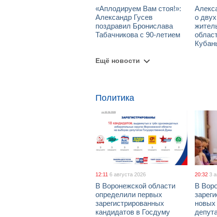
«Аплодируем Вам стоя!»:
Алекс
Александр Гусев
о дву
поздравил Бронислава
жител
Табачникова с 90-летием
област
Кубан
Ещё новости
Политика
12:11
6 августа 2026
20:32
3 
В Воронежской области
В Вор
определили первых
зарег
зарегистрированных
новых
кандидатов в Госдуму
депут