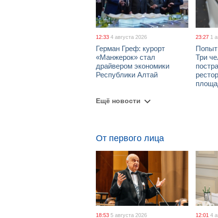
12:33
4 августа 2026
23:27
1 
Герман Греф: курорт
Попыт
«Манжерок» стал
Три че
драйвером экономики
постра
Республики Алтай
рестор
площа
Ещё новости
От первого лица
18:53
5 августа 2026
12:01
4 