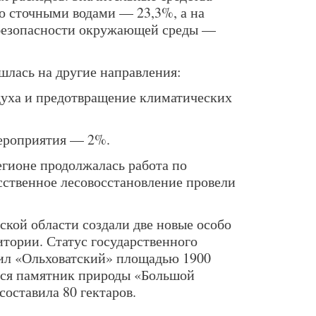
со сточными водами — 23,3%, а на
безопасности окружающей среды —
шлась на другие направления:
духа и предотвращение климатических
ероприятия — 2%.
егионе продолжалась работа по
сственное лесовосстановление провели
ской области создали две новые особо
тории. Статус государственного
ил «Ольховатский» площадью 1900
ился памятник природы «Большой
оставила 80 гектаров.