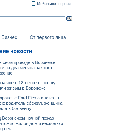
Мобильная версия
Бизнес
От первого лица
ние новости
Ясном проезде в Воронеже
ти на два месяца закроют
ижение
павшего 18-летнего юношу
ли живым в Воронеже
оронеже Ford Fiesta влетел в
ск: водитель сбежал, женщина
ала в больницу
 Воронежем ночной пожар
чтожил жилой дом и несколько
троек