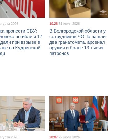
августа 2026
10:26
31 июля 2026
ка пронести СВУ:
В Белгородской области у
ловека погибли и 17
сотрудников ЧОПа нашли
дали при взрыве в
два гранатомета, арсенал
ане на Кудринской
оружия и более 13 тысяч
ди
патронов
августа 2026
20:07
27 июля 2026