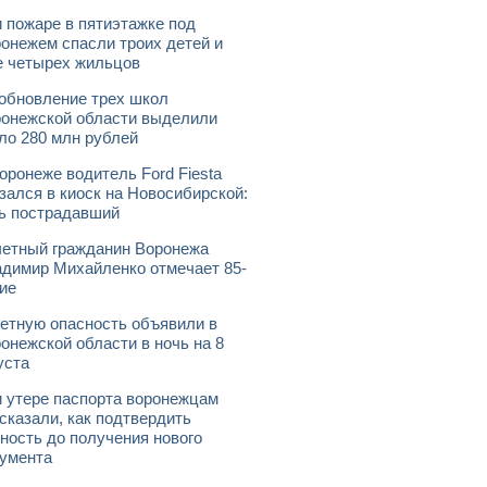
 пожаре в пятиэтажке под
онежем спасли троих детей и
 четырех жильцов
обновление трех школ
онежской области выделили
ло 280 млн рублей
оронеже водитель Ford Fiesta
зался в киоск на Новосибирской:
ь пострадавший
етный гражданин Воронежа
димир Михайленко отмечает 85-
ие
етную опасность объявили в
онежской области в ночь на 8
уста
 утере паспорта воронежцам
сказали, как подтвердить
ность до получения нового
умента