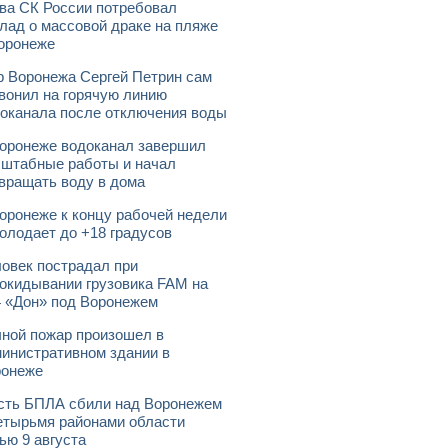
ва СК России потребовал
лад о массовой драке на пляже
оронеже
 Воронежа Сергей Петрин сам
вонил на горячую линию
оканала после отключения воды
оронеже водоканал завершил
штабные работы и начал
вращать воду в дома
оронеже к концу рабочей недели
олодает до +18 градусов
овек пострадал при
окидывании грузовика FAM на
 «Дон» под Воронежем
ной пожар произошел в
инистративном здании в
ронеже
ть БПЛА сбили над Воронежем
етырьмя районами области
ью 9 августа