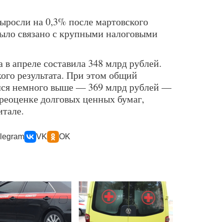
ыросли на 0,3% после мартовского
было связано с крупными налоговыми
 в апреле составила 348 млрд рублей.
ого результата. При этом общий
лся немного выше — 369 млрд рублей —
реоценке долговых ценных бумаг,
тале.
legram
VK
OK