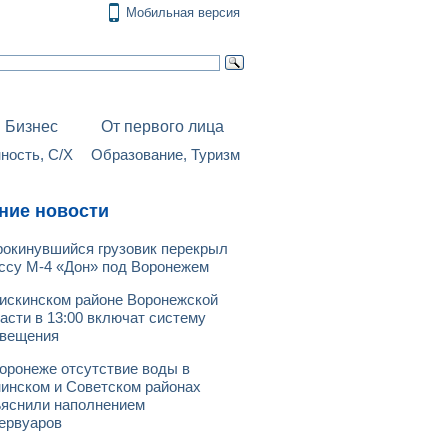
Мобильная версия
Бизнес
От первого лица
ость, С/Х
Образование, Туризм
ние новости
окинувшийся грузовик перекрыл
ссу М-4 «Дон» под Воронежем
искинском районе Воронежской
асти в 13:00 включат систему
овещения
оронеже отсутствие воды в
инском и Советском районах
яснили наполнением
ервуаров