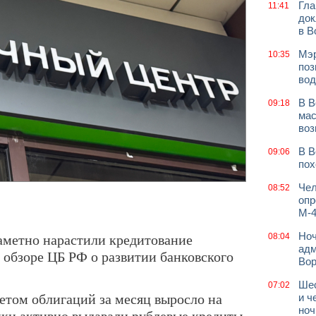
Гла
11:41
док
в В
Мэр
10:35
поз
вод
В В
09:18
мас
воз
В В
09:06
пох
Чел
08:52
опр
М-4
заметно нарастили кредитование
Ноч
08:04
адм
в обзоре ЦБ РФ о развитии банковского
Во
Шес
07:02
етом облигаций за месяц выросло на
и ч
ноч
анки активно выдавали рублевые кредиты