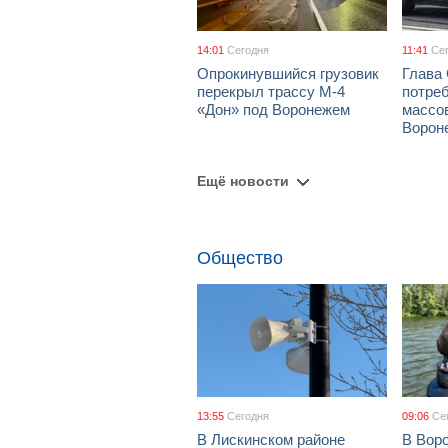
14:01
Сегодня
11:41
Се
Опрокинувшийся грузовик
Глава
перекрыл трассу М-4
потре
«Дон» под Воронежем
массов
Ворон
Ещё новости
Общество
13:55
Сегодня
09:06
Се
В Лискинском районе
В Воро