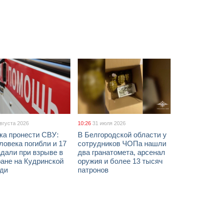
августа 2026
10:26
31 июля 2026
ка пронести СВУ:
В Белгородской области у
ловека погибли и 17
сотрудников ЧОПа нашли
дали при взрыве в
два гранатомета, арсенал
ане на Кудринской
оружия и более 13 тысяч
ди
патронов