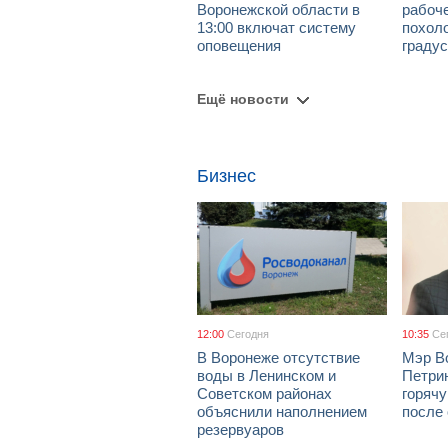
Воронежской области в
рабоч
13:00 включат систему
похол
оповещения
граду
Ещё новости
Бизнес
12:00
Сегодня
10:35
Се
В Воронеже отсутствие
Мэр В
воды в Ленинском и
Петрин
Советском районах
горяч
объяснили наполнением
после
резервуаров