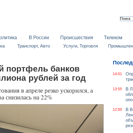
олитика
В России
Происшествия
Телеком
йка
Транспорт, Авто
Услуги, Торговля
Промышленн
Послед
й портфель банков
Опр
14:01
ллиона рублей за год
тра
ования в апреле резко ускорился, а
В Л
13:55
обл
ра снизилась на 22%
оп
В В
12:00
Лен
объ
рез