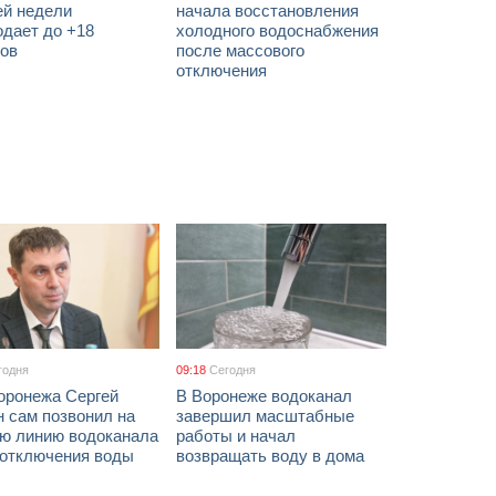
ей недели
начала восстановления
одает до +18
холодного водоснабжения
сов
после массового
отключения
годня
09:18
Сегодня
оронежа Сергей
В Воронеже водоканал
 сам позвонил на
завершил масштабные
ую линию водоканала
работы и начал
 отключения воды
возвращать воду в дома