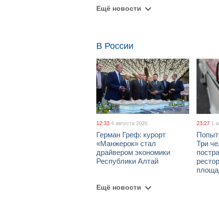
Ещё новости
В России
12:33
4 августа 2026
23:27
1 
Герман Греф: курорт
Попыт
«Манжерок» стал
Три че
драйвером экономики
постра
Республики Алтай
рестор
площа
Ещё новости