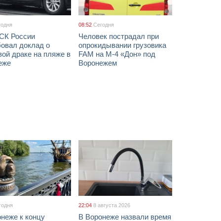
годня
08:52
Сегодня
 СК России
Человек пострадал при
бовал доклад о
опрокидывании грузовика
ой драке на пляже в
FAM на М-4 «Дон» под
еже
Воронежем
годня
22:04
8 августа 2026
неже к концу
В Воронеже назвали время