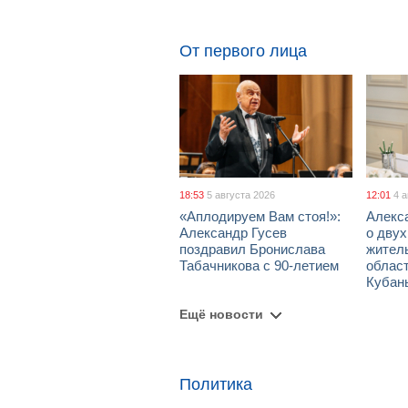
От первого лица
18:53
5 августа 2026
12:01
4 
«Аплодируем Вам стоя!»:
Алекс
Александр Гусев
о дву
поздравил Бронислава
жител
Табачникова с 90-летием
област
Кубан
Ещё новости
Политика