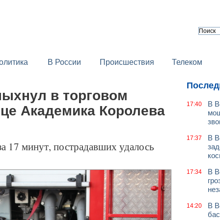
олитика
В России
Происшествия
Телеком
Послед
пыхнул в торговом
В В
17:40
ице Академика Королева
мош
зво
В В
17:37
за 17 минут, пострадавших удалось
зад
кос
В В
17:34
гро
нез
В В
14:20
бас