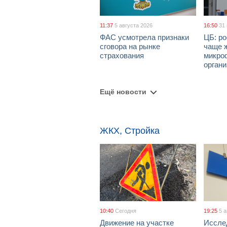
11:37
5 августа 2026
16:50
31
ФАС усмотрела признаки
ЦБ: ро
сговора на рынке
чаще 
страхования
микро
орган
Ещё новости
ЖКХ, Стройка
10:40
Сегодня
19:25
5 
Движение на участке
Иссле