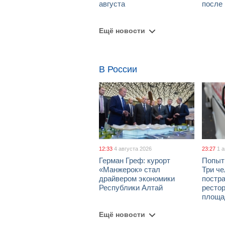
августа
после
Ещё новости
В России
12:33
4 августа 2026
23:27
1 
Герман Греф: курорт
Попыт
«Манжерок» стал
Три че
драйвером экономики
постра
Республики Алтай
рестор
площа
Ещё новости