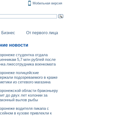
Мобильная версия
Бизнес
От первого лица
ние новости
оронеже студентка отдала
енникам 5,7 млн рублей после
нка лжесотрудника военкомата
оронеже полицейские
ержали подозреваемого в краже
метики из сетевого магазина
оронежской области браконьеру
зит до двух лет колонии за
аконный вылов рыбы
оронеже водителя пикапа с
сейном в кузове привлекли к