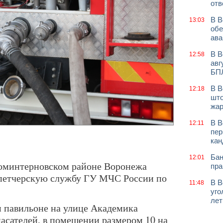
отв
В В
13:03
обе
ава
В В
12:58
авг
БП
В В
12:18
што
жар
В В
12:11
пер
кан
Бан
12:01
Коминтерновском районе Воронежа
пра
спетчерскую службу ГУ МЧС России по
В В
11:48
уго
лет
 павильоне на улице Академика
асателей, в помещении размером 10 на