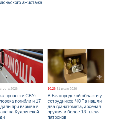
 июньского ажиотажа
августа 2026
10:26
31 июля 2026
ка пронести СВУ:
В Белгородской области у
ловека погибли и 17
сотрудников ЧОПа нашли
дали при взрыве в
два гранатомета, арсенал
ане на Кудринской
оружия и более 13 тысяч
ди
патронов