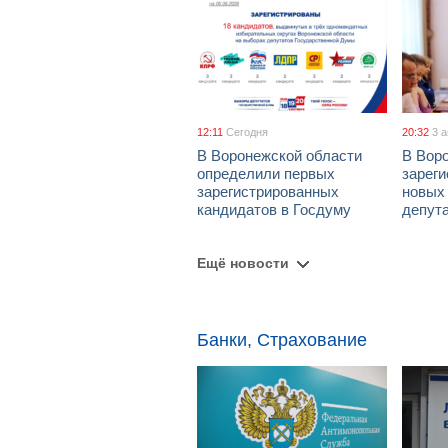
12:11
Сегодня
20:32
3 
В Воронежской области
В Вор
определили первых
зарег
зарегистрированных
новых
кандидатов в Госдуму
депут
Ещё новости
Банки, Страхование