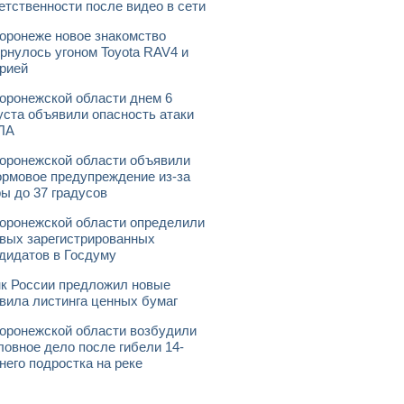
етственности после видео в сети
оронеже новое знакомство
рнулось угоном Toyota RAV4 и
рией
оронежской области днем 6
уста объявили опасность атаки
ЛА
оронежской области объявили
рмовое предупреждение из-за
ы до 37 градусов
оронежской области определили
вых зарегистрированных
дидатов в Госдуму
к России предложил новые
вила листинга ценных бумаг
оронежской области возбудили
ловное дело после гибели 14-
него подростка на реке