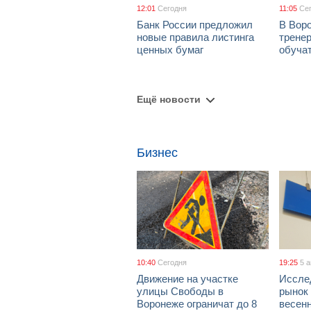
12:01
Сегодня
11:05
Се
Банк России предложил
В Вор
новые правила листинга
тренер
ценных бумаг
обуча
Ещё новости
Бизнес
10:40
Сегодня
19:25
5 
Движение на участке
Иссле
улицы Свободы в
рынок 
Воронеже ограничат до 8
весен