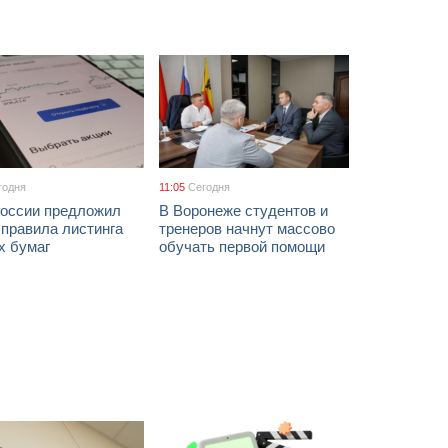
годня
11:05
Сегодня
России предложил
В Воронеже студентов и
 правила листинга
тренеров начнут массово
х бумаг
обучать первой помощи