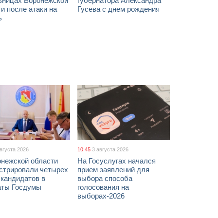
ьницах Воронежской
губернатора Александра
и после атаки на
Гусева с днем рождения
ь
августа 2026
10:45
3 августа 2026
онежской области
На Госуслугах начался
истрировали четырех
прием заявлений для
 кандидатов в
выбора способа
аты Госдумы
голосования на
выборах-2026