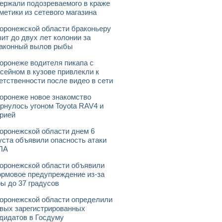
ержали подозреваемого в краже
метики из сетевого магазина
оронежской области браконьеру
зит до двух лет колонии за
аконный вылов рыбы
оронеже водителя пикапа с
сейном в кузове привлекли к
етственности после видео в сети
оронеже новое знакомство
рнулось угоном Toyota RAV4 и
рией
оронежской области днем 6
уста объявили опасность атаки
ЛА
оронежской области объявили
рмовое предупреждение из-за
ы до 37 градусов
оронежской области определили
вых зарегистрированных
дидатов в Госдуму