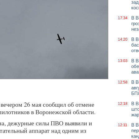
зад
кос
В В
17:34
гро
нез
В В
14:20
бас
отв
В В
13:03
обе
ава
В В
12:58
авг
БП
 вечером 26 мая сообщил об отмене
В В
12:18
што
пилотников в Воронежской области.
жар
на, дежурные силы ПВО выявили и
В В
12:11
ательный аппарат над одним из
пер
кан