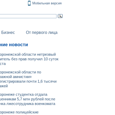
Мобильная версия
Бизнес
От первого лица
ние новости
оронежской области нетрезвый
итель без прав получил 10 суток
ста
оронежской области по
ражной амнистии»
егистрировали почти 1,6 тысячи
ажей
оронеже студентка отдала
енникам 5,7 млн рублей после
нка лжесотрудника военкомата
оронеже полицейские