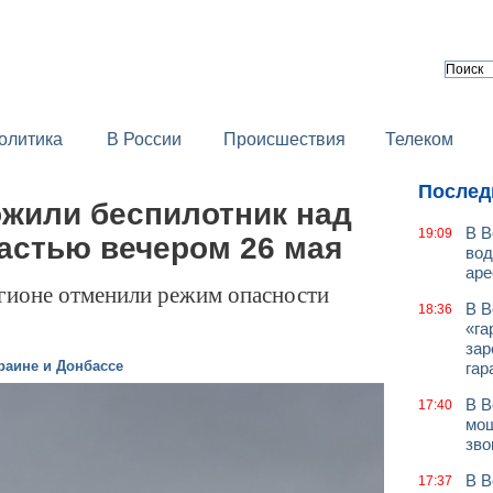
олитика
В России
Происшествия
Телеком
Послед
жили беспилотник над
В В
19:09
астью вечером 26 мая
вод
аре
егионе отменили режим опасности
В В
18:36
«га
зар
раине и Донбассе
гар
В В
17:40
мош
зво
В В
17:37