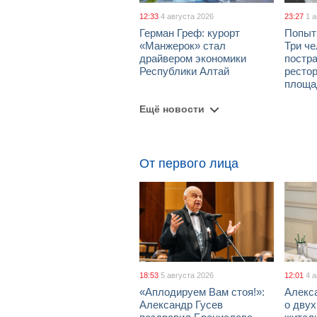
12:33
4 августа 2026
23:27
1 
Герман Греф: курорт
Попыт
«Манжерок» стал
Три че
драйвером экономики
постра
Республики Алтай
рестор
площа
Ещё новости
От первого лица
18:53
5 августа 2026
12:01
4 
«Аплодируем Вам стоя!»:
Алекс
Александр Гусев
о дву