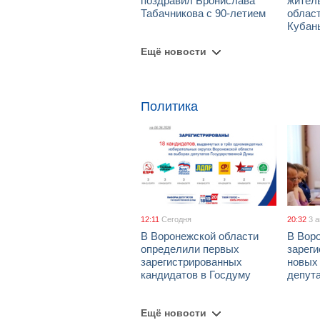
поздравил Бронислава
жител
Табачникова с 90-летием
област
Кубан
Ещё новости
Политика
12:11
Сегодня
20:32
3 
В Воронежской области
В Вор
определили первых
зарег
зарегистрированных
новых
кандидатов в Госдуму
депут
Ещё новости