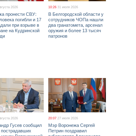
августа 2026
10:26
31 июля 2026
ка пронести СВУ:
В Белгородской области у
ловека погибли и 17
сотрудников ЧОПа нашли
дали при взрыве в
два гранатомета, арсенал
ане на Кудринской
оружия и более 13 тысяч
ди
патронов
августа 2026
20:07
27 июля 2026
андр Гусев сообщил
Мэр Воронежа Сергей
х пострадавших
Петрин поздравил