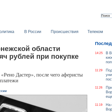
олитика
В России
Происшествия
Телеком
Послед
нежской области
В В
14:25
яч рублей при покупке
кио
поп
Под
11:29
 «Рено Дастер», после чего аферисты
уни
 платежи
пос
При
11:26
ссии
Вор
еще
На 
11:19
Вор