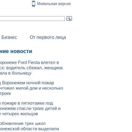
Мобильная версия
Бизнес
От первого лица
ние новости
оронеже Ford Fiesta влетел в
ск: водитель сбежал, женщина
ала в больницу
 Воронежем ночной пожар
чтожил жилой дом и несколько
троек
 пожаре в пятиэтажке под
онежем спасли троих детей и
 четырех жильцов
обновление трех школ
онежской области выделили