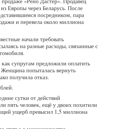
 продаже «Рено Дастер». Продавец
 из Европы через Беларусь. После
редставившимся посредником, пара
одажи и перевела около миллиона
вестные начали требовать
ылаясь на разные расходы, связанные с
томобиля.
, как супругам предложили оплатить
. Женщина попыталась вернуть
ако получила отказ.
блей.
едние сутки от действий
ли пять человек, ещё у двоих похитили
Общий ущерб превысил 1,5 миллиона
по статье о мошенничестве.