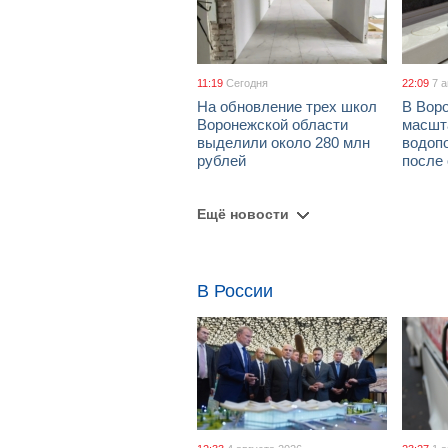
11:19
Сегодня
22:09
7 
На обновление трех школ
В Вор
Воронежской области
масшт
выделили около 280 млн
водоп
рублей
после
Ещё новости
В России