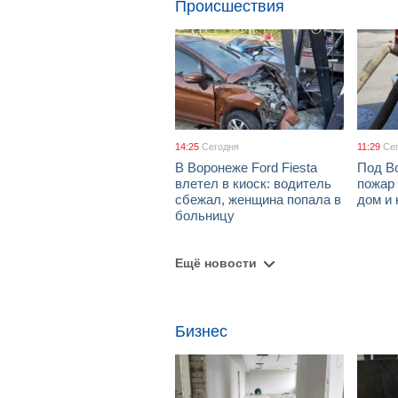
Происшествия
14:25
Сегодня
11:29
Се
В Воронеже Ford Fiesta
Под В
влетел в киоск: водитель
пожар
сбежал, женщина попала в
дом и 
больницу
Ещё новости
Бизнес