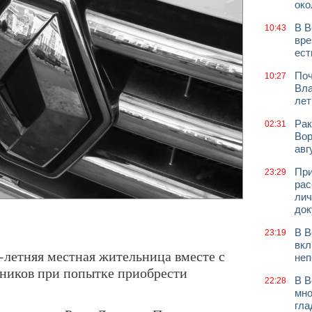
око
В В
10:43
вре
ест
Поч
10:27
Вла
лет
Рак
02:31
Вор
авг
При
23:29
рас
лич
док
В В
23:19
вкл
-летняя местная жительница вместе с
неп
ников при попытке приобрести
В В
22:28
мно
гла