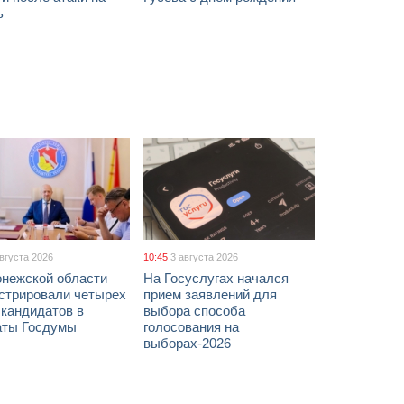
ь
августа 2026
10:45
3 августа 2026
онежской области
На Госуслугах начался
истрировали четырех
прием заявлений для
 кандидатов в
выбора способа
аты Госдумы
голосования на
выборах-2026