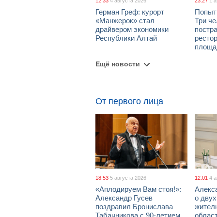
12:33
4 августа 2026
23:27
1 
Герман Греф: курорт
Попыт
«Манжерок» стал
Три че
драйвером экономики
постра
Республики Алтай
рестор
площа
Ещё новости
От первого лица
18:53
5 августа 2026
12:01
4 
«Аплодируем Вам стоя!»:
Алекс
Александр Гусев
о дву
поздравил Бронислава
жител
Табачникова с 90-летием
област