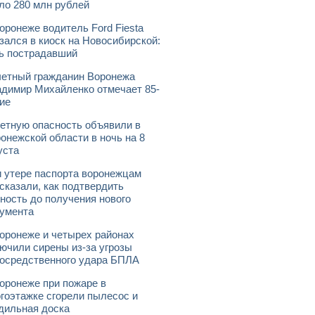
ло 280 млн рублей
оронеже водитель Ford Fiesta
зался в киоск на Новосибирской:
ь пострадавший
етный гражданин Воронежа
димир Михайленко отмечает 85-
ие
етную опасность объявили в
онежской области в ночь на 8
уста
 утере паспорта воронежцам
сказали, как подтвердить
ность до получения нового
умента
оронеже и четырех районах
ючили сирены из-за угрозы
осредственного удара БПЛА
оронеже при пожаре в
гоэтажке сгорели пылесос и
дильная доска