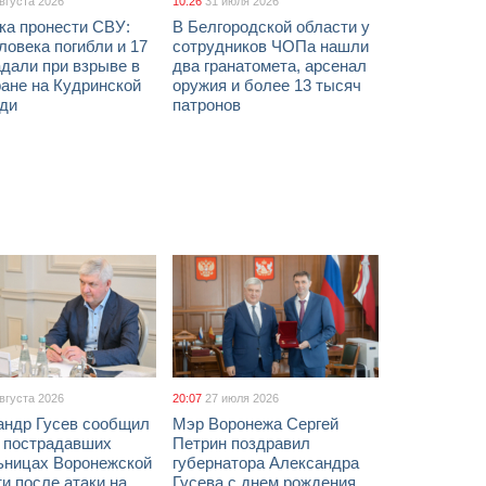
августа 2026
10:26
31 июля 2026
ка пронести СВУ:
В Белгородской области у
ловека погибли и 17
сотрудников ЧОПа нашли
дали при взрыве в
два гранатомета, арсенал
ане на Кудринской
оружия и более 13 тысяч
ди
патронов
августа 2026
20:07
27 июля 2026
андр Гусев сообщил
Мэр Воронежа Сергей
х пострадавших
Петрин поздравил
ьницах Воронежской
губернатора Александра
и после атаки на
Гусева с днем рождения