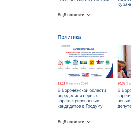
Кубан
Ещё новости
Политика
12:11
6 августа 2026
20:32
3 
В Воронежской области
В Вор
определили первых
зарег
зарегистрированных
новых
кандидатов в Госдуму
депут
Ещё новости