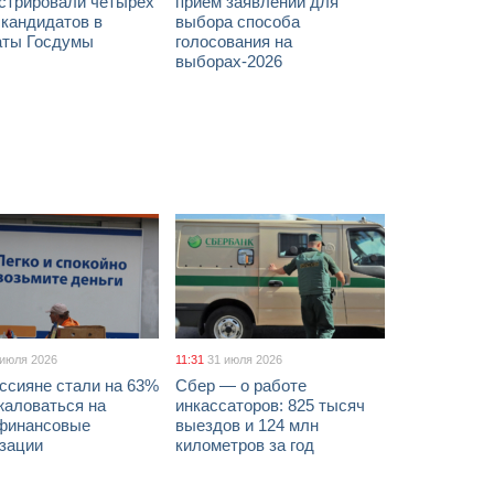
истрировали четырех
прием заявлений для
 кандидатов в
выбора способа
аты Госдумы
голосования на
выборах-2026
 июля 2026
11:31
31 июля 2026
ссияне стали на 63%
Сбер — о работе
жаловаться на
инкассаторов: 825 тысяч
финансовые
выездов и 124 млн
изации
километров за год