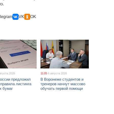
о.
legram
VK
OK
августа 2026
11:05
6 августа 2026
России предложил
В Воронеже студентов и
 правила листинга
тренеров начнут массово
х бумаг
обучать первой помощи