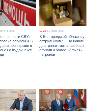
августа 2026
10:26
31 июля 2026
ка пронести СВУ:
В Белгородской области у
ловека погибли и 17
сотрудников ЧОПа нашли
дали при взрыве в
два гранатомета, арсенал
ане на Кудринской
оружия и более 13 тысяч
ди
патронов