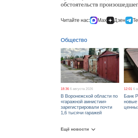
обстоятельств произошедшег
Читайте нас:
Max
Дзен
Te
Общество
18:36
6 августа 2026
12:01
6 
В Воронежской области по
Банк 
«гаражной амнистии»
новые
зарегистрировали почти
ценны
1,6 тысячи гаражей
Ещё новости