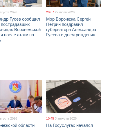
августа 2026
20:07
27 июля 2026
андр Гусев сообщил
Мэр Воронежа Сергей
х пострадавших
Петрин поздравил
ьницах Воронежской
губернатора Александра
и после атаки на
Гусева с днем рождения
ь
августа 2026
10:45
3 августа 2026
онежской области
На Госуслугах начался