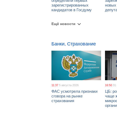
определили первых
зарег
зарегистрированных
новых
кандидатов в Госдуму
депут
Ещё новости
Банки, Страхование
11:37
5 августа 2026
16:50
31
ФАС усмотрела признаки
ЦБ: ро
сговора на рынке
чаще 
страхования
микро
орган