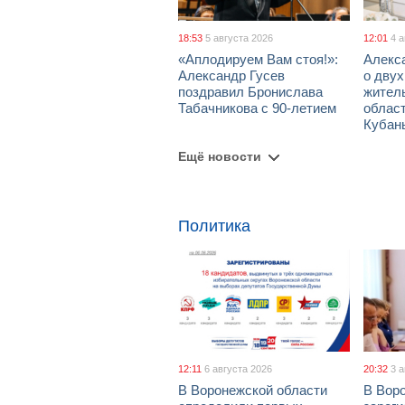
18:53
5 августа 2026
12:01
4 
«Аплодируем Вам стоя!»:
Алекс
Александр Гусев
о дву
поздравил Бронислава
жител
Табачникова с 90-летием
област
Кубан
Ещё новости
Политика
12:11
6 августа 2026
20:32
3 
В Воронежской области
В Вор