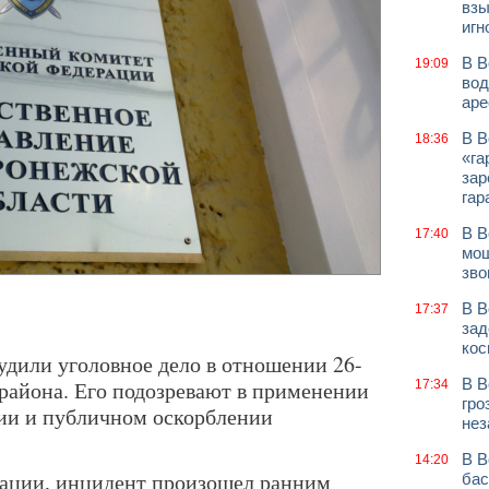
взы
игн
В В
19:09
вод
аре
В В
18:36
«га
зар
гар
В В
17:40
мош
зво
В В
17:37
зад
кос
удили уголовное дело в отношении 26-
В В
 района. Его подозревают в применении
17:34
гро
ии и публичном оскорблении
нез
В В
14:20
ации, инцидент произошел ранним
бас