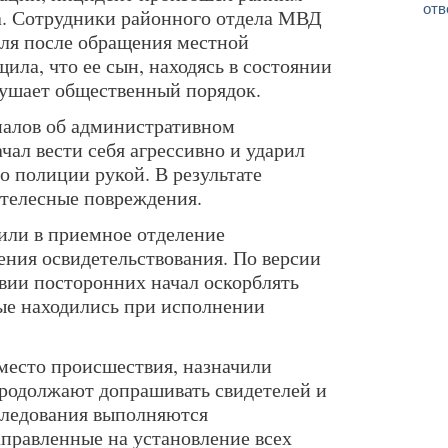
отв
ка. Сотрудники районного отдела МВД
оля после обращения местной
ла, что ее сын, находясь в состоянии
рушает общественный порядок.
иалов об административном
ал вести себя агрессивно и ударил
о полиции рукой. В результате
телесные повреждения.
или в приемное отделение
ния освидетельствования. По версии
твии посторонних начал оскорблять
ые находились при исполнении
место происшествия, назначили
родолжают допрашивать свидетелей и
следования выполняются
аправленные на установление всех