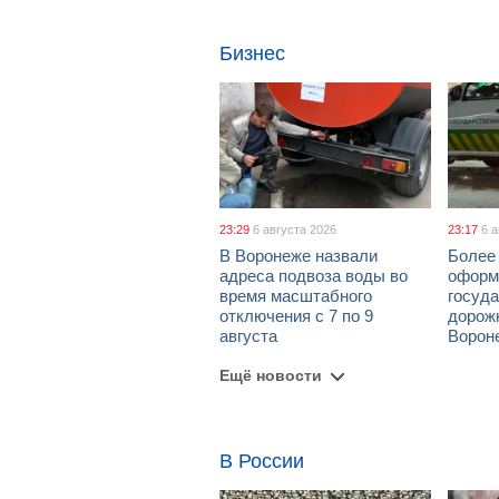
Бизнес
23:29
6 августа 2026
23:17
6 
В Воронеже назвали
Более 
адреса подвоза воды во
оформ
время масштабного
госуд
отключения с 7 по 9
дорож
августа
Ворон
Ещё новости
В России