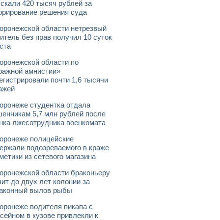
скали 420 тысяч рублей за
орирование решения суда
оронежской области нетрезвый
итель без прав получил 10 суток
ста
оронежской области по
ражной амнистии»
егистрировали почти 1,6 тысячи
ажей
оронеже студентка отдала
енникам 5,7 млн рублей после
нка лжесотрудника военкомата
оронеже полицейские
ержали подозреваемого в краже
метики из сетевого магазина
оронежской области браконьеру
зит до двух лет колонии за
аконный вылов рыбы
оронеже водителя пикапа с
сейном в кузове привлекли к