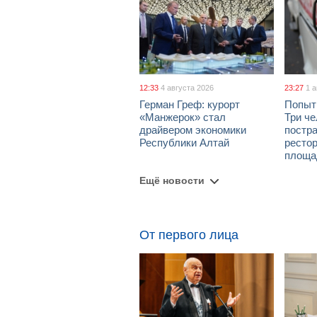
12:33
4 августа 2026
23:27
1 
Герман Греф: курорт
Попыт
«Манжерок» стал
Три че
драйвером экономики
постра
Республики Алтай
рестор
площа
Ещё новости
От первого лица