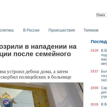
олитика
В России
Происшествия
Телеком
Послед
озрили в нападении на
В В
23:29
ции после семейного
под
мас
авг
на устроил дебош дома, а затем
Бол
23:17
скорбил полицейских в больнице
гос
пат
Сир
23:03
дес
угр
В В
20:28