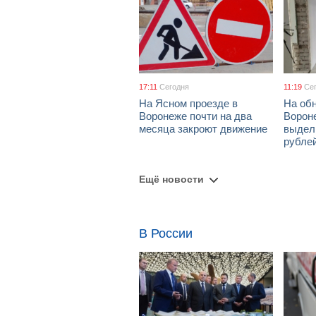
17:11
Сегодня
11:19
Се
На Ясном проезде в
На об
Воронеже почти на два
Ворон
месяца закроют движение
выдел
рубле
Ещё новости
В России