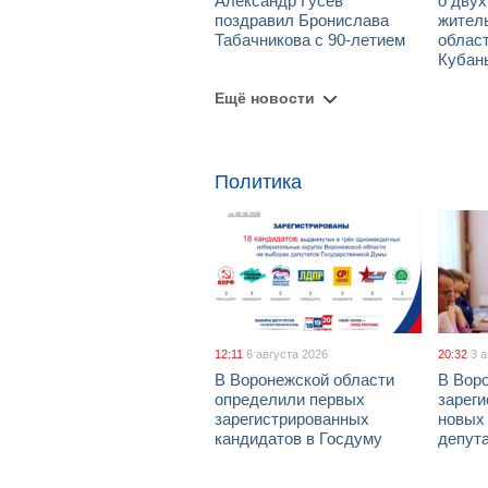
Александр Гусев
о дву
поздравил Бронислава
жител
Табачникова с 90-летием
област
Кубан
Ещё новости
Политика
12:11
6 августа 2026
20:32
3 
В Воронежской области
В Вор
определили первых
зарег
зарегистрированных
новых
кандидатов в Госдуму
депут