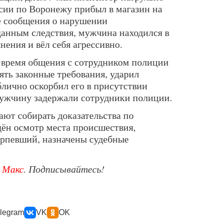
ии по Воронежу прибыл в магазин на
е сообщения о нарушении
данным следствия, мужчина находился в
нения и вёл себя агрессивно.
о время общения с сотрудником полиции
ять законные требования, ударил
блично оскорбил его в присутствии
мужчину задержали сотрудники полиции.
ают собирать доказательства по
дён осмотр места происшествия,
ерпевший, назначены судебные
е
Макс
. Подписывайтесь!
legram
VK
OK