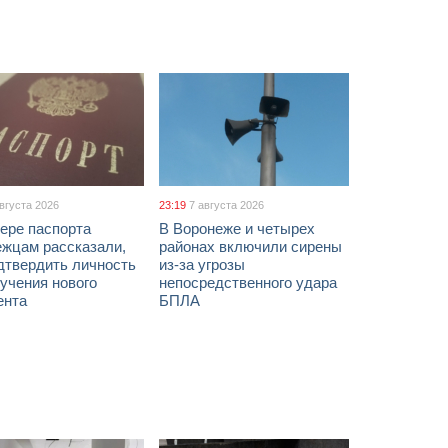
августа 2026
23:19
7 августа 2026
ере паспорта
В Воронеже и четырех
ежцам рассказали,
районах включили сирены
дтвердить личность
из-за угрозы
учения нового
непосредственного удара
ента
БПЛА