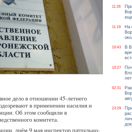
При
11:26
Вор
еще
На 
11:19
Вор
око
В В
10:43
вре
ест
Поч
10:27
Вла
лет
Рак
02:31
Вор
вное дело в отношении 45-летнего
авг
подозревают в применении насилия и
При
23:29
иции. Об этом сообщили в
рас
едственного комитета.
лич
док
ции, днём 9 мая инспектор патрульно-