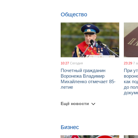
Общество
10:27
Сегодня
23:29
7 
Почетный гражданин
При ут
Воронежа Владимир
ворон
Михайленко отмечает 85-
как по
летие
до пол
докум
Ещё новости
Бизнес