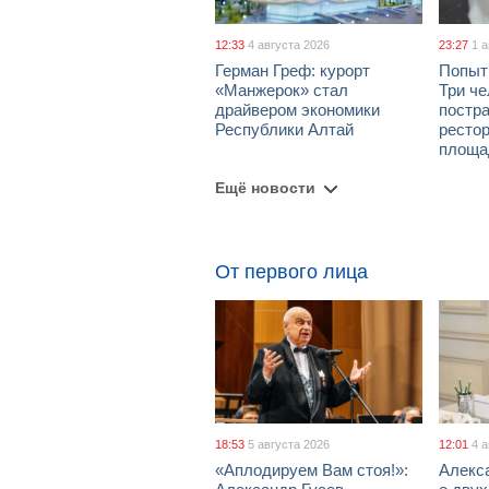
12:33
4 августа 2026
23:27
1 
Герман Греф: курорт
Попыт
«Манжерок» стал
Три че
драйвером экономики
постра
Республики Алтай
рестор
площа
Ещё новости
От первого лица
18:53
5 августа 2026
12:01
4 
«Аплодируем Вам стоя!»:
Алекс