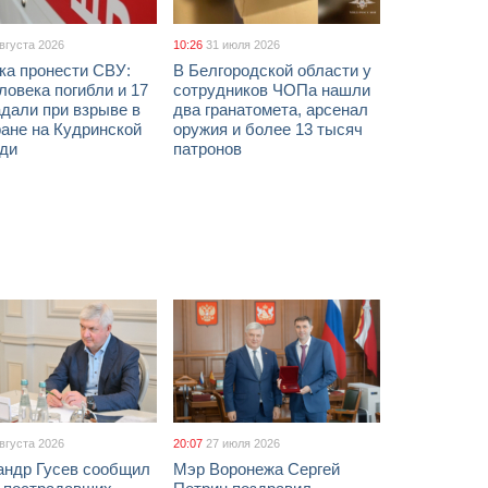
августа 2026
10:26
31 июля 2026
ка пронести СВУ:
В Белгородской области у
ловека погибли и 17
сотрудников ЧОПа нашли
дали при взрыве в
два гранатомета, арсенал
ане на Кудринской
оружия и более 13 тысяч
ди
патронов
августа 2026
20:07
27 июля 2026
андр Гусев сообщил
Мэр Воронежа Сергей