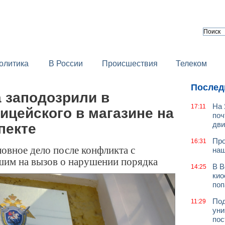
олитика
В России
Происшествия
Телеком
Послед
 заподозрили в
На 
17:11
ицейского в магазине на
поч
дв
пекте
Про
16:31
овное дело после конфликта с
наш
им на вызов о нарушении порядка
В В
14:25
кио
поп
Под
11:29
уни
пос