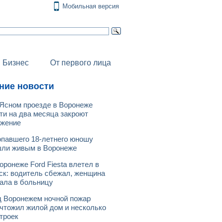
Мобильная версия
Бизнес
От первого лица
ние новости
Ясном проезде в Воронеже
ти на два месяца закроют
ижение
павшего 18-летнего юношу
ли живым в Воронеже
оронеже Ford Fiesta влетел в
ск: водитель сбежал, женщина
ала в больницу
 Воронежем ночной пожар
чтожил жилой дом и несколько
троек