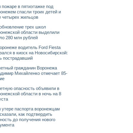
 пожаре в пятиэтажке под
онежем спасли троих детей и
 четырех жильцов
обновление трех школ
онежской области выделили
ло 280 млн рублей
оронеже водитель Ford Fiesta
зался в киоск на Новосибирской:
ь пострадавший
етный гражданин Воронежа
димир Михайленко отмечает 85-
ие
етную опасность объявили в
онежской области в ночь на 8
уста
 утере паспорта воронежцам
сказали, как подтвердить
ность до получения нового
умента