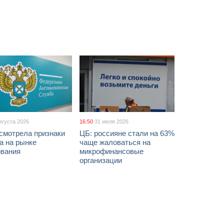
вгуста 2026
16:50
31 июля 2026
смотрела признаки
ЦБ: россияне стали на 63%
а на рынке
чаще жаловаться на
ования
микрофинансовые
организации