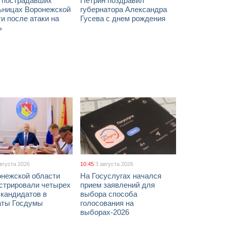
х пострадавших
Петрин поздравил
ьницах Воронежской
губернатора Александра
и после атаки на
Гусева с днем рождения
ь
августа 2026
10:45
3 августа 2026
онежской области
На Госуслугах начался
истрировали четырех
прием заявлений для
 кандидатов в
выбора способа
аты Госдумы
голосования на
выборах-2026