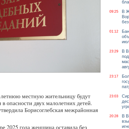
бла
В Ж
09:25
Вор
без
Бан
01:12
объ
июл
В В
23:29
под
мас
авг
Бол
23:17
гос
пат
2-летнюю местную жительницу будут
Сир
23:03
дес
и в опасности двух малолетних детей.
угр
утвердила Борисоглебская межрайонная
В В
20:28
взы
бре 2025 года женщина оставила без
игн