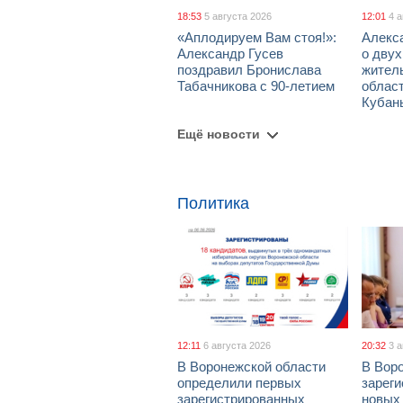
18:53
5 августа 2026
12:01
4 
«Аплодируем Вам стоя!»:
Алекс
Александр Гусев
о дву
поздравил Бронислава
жител
Табачникова с 90-летием
област
Кубан
Ещё новости
Политика
12:11
6 августа 2026
20:32
3 
В Воронежской области
В Вор
определили первых
зарег
зарегистрированных
новых