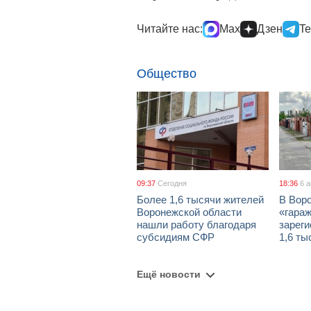
Читайте нас:
Max
Дзен
Te
Общество
09:37
Сегодня
18:36
6 
Более 1,6 тысячи жителей
В Вор
Воронежской области
«гара
нашли работу благодаря
зареги
субсидиям СФР
1,6 ты
Ещё новости