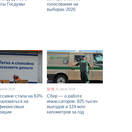
аты Госдумы
голосования на
выборах-2026
 июля 2026
11:31
31 июля 2026
ссияне стали на 63%
Сбер — о работе
жаловаться на
инкассаторов: 825 тысяч
финансовые
выездов и 124 млн
изации
километров за год