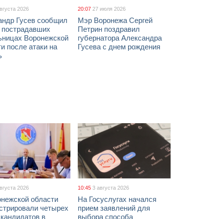
августа 2026
20:07
27 июля 2026
андр Гусев сообщил
Мэр Воронежа Сергей
х пострадавших
Петрин поздравил
ьницах Воронежской
губернатора Александра
и после атаки на
Гусева с днем рождения
ь
августа 2026
10:45
3 августа 2026
онежской области
На Госуслугах начался
истрировали четырех
прием заявлений для
 кандидатов в
выбора способа