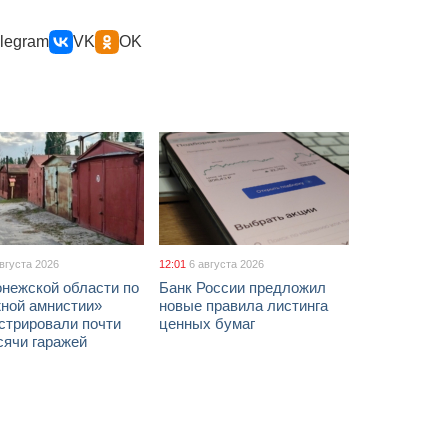
legram
VK
OK
августа 2026
12:01
6 августа 2026
онежской области по
Банк России предложил
жной амнистии»
новые правила листинга
стрировали почти
ценных бумаг
сячи гаражей