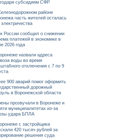
годаря субсидиям СФР
елезнодорожном районе
онежа часть жителей осталась
 электричества
к России сообщил о снижении
ема платежей в экономике в
е 2026 года
оронеже назвали адреса
воза воды во время
штабного отключения с 7 по 9
уста
ее 900 аварий помог оформить
ударственный дорожный
руль в Воронежской области
ены прозвучали в Воронеже и
яти муниципалитетах из-за
озы удара БПЛА
оронеже с застройщика
скали 420 тысяч рублей за
орирование решения суда