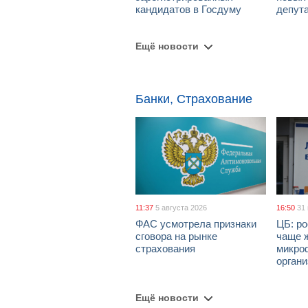
кандидатов в Госдуму
депут
Ещё новости
Банки, Страхование
11:37
5 августа 2026
16:50
31
ФАС усмотрела признаки
ЦБ: ро
сговора на рынке
чаще 
страхования
микро
орган
Ещё новости