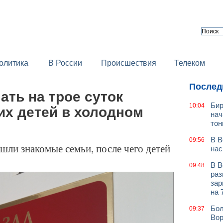
олитика
В России
Происшествия
Телеком
Послед
ть на трое суток
Бир
10:04
их детей в холодном
нач
тон
В В
09:56
шли знакомые семьи, после чего детей
нас
В В
09:48
раз
зар
на 
Бол
09:37
Вор