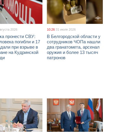
августа 2026
10:26
31 июля 2026
ка пронести СВУ:
В Белгородской области у
ловека погибли и 17
сотрудников ЧОПа нашли
дали при взрыве в
два гранатомета, арсенал
ане на Кудринской
оружия и более 13 тысяч
ди
патронов