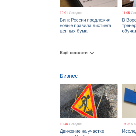
12:01
Сегодня
11:05
Се
Банк России предложил
В Вор
новые правила листинга
тренер
ценных бумаг
обуча
Ещё новости
Бизнес
10:40
Сегодня
19:25
5 
Движение на участке
Иссле