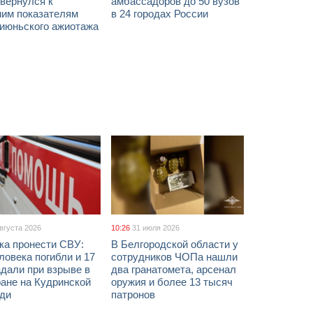
вернулся к
амбассадоров до 50 вузов
ним показателям
в 24 городах России
 июньского ажиотажа
августа 2026
10:26
31 июля 2026
ка пронести СВУ:
В Белгородской области у
ловека погибли и 17
сотрудников ЧОПа нашли
дали при взрыве в
два гранатомета, арсенал
ане на Кудринской
оружия и более 13 тысяч
ди
патронов