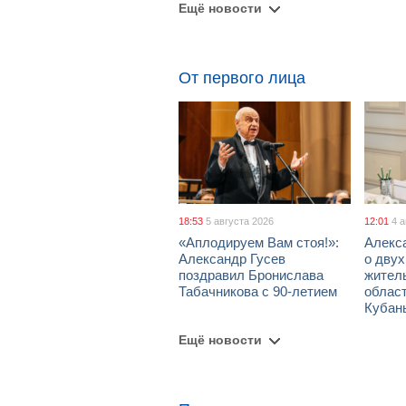
Ещё новости
От первого лица
18:53
5 августа 2026
12:01
4 
«Аплодируем Вам стоя!»:
Алекс
Александр Гусев
о дву
поздравил Бронислава
жител
Табачникова с 90-летием
област
Кубан
Ещё новости