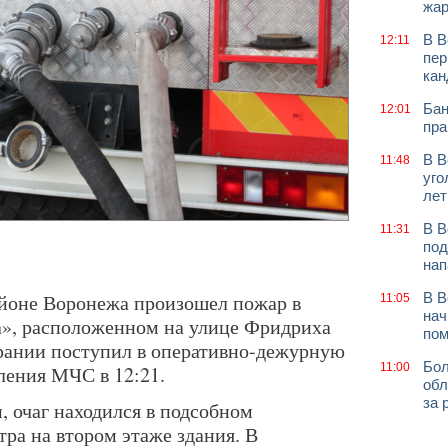
жар
В В
12:11
пер
кан
Бан
12:01
пра
В В
11:48
уго
лет
В В
11:31
под
нап
айоне Воронежа произошел пожар в
В В
11:05
нач
а», расположенном на улице Фридриха
по
горании поступил в оперативно-дежурную
Бол
11:00
ления МЧС в 12:21.
обл
за 
 очаг находился в подсобном
ра на втором этаже здания. В