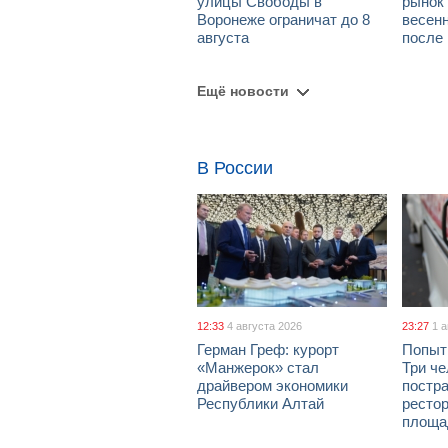
улицы Свободы в
рынок 
Воронеже ограничат до 8
весен
августа
после
Ещё новости
В России
12:33
4 августа 2026
23:27
1 
Герман Греф: курорт
Попыт
«Манжерок» стал
Три че
драйвером экономики
постра
Республики Алтай
рестор
площа