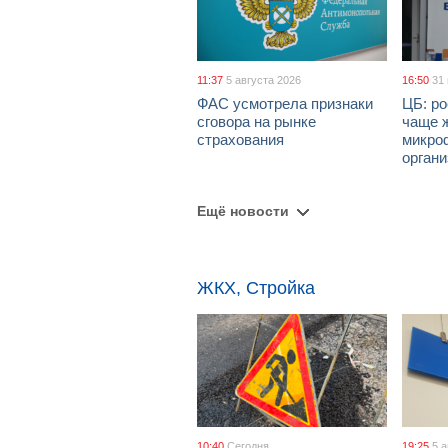
11:37
5 августа 2026
16:50
31
ФАС усмотрела признаки
ЦБ: ро
сговора на рынке
чаще 
страхования
микро
орган
Ещё новости
ЖКХ, Стройка
10:40
Сегодня
19:25
5 