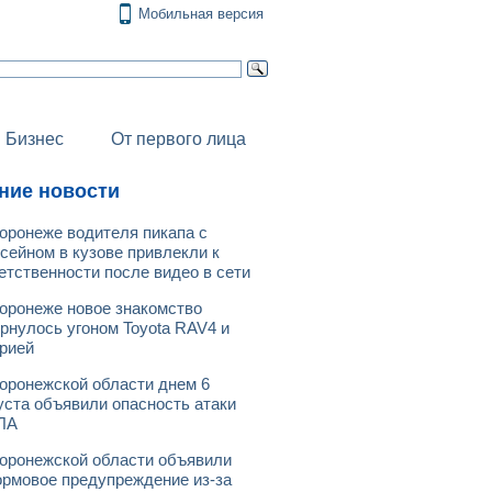
Мобильная версия
Бизнес
От первого лица
ние новости
оронеже водителя пикапа с
сейном в кузове привлекли к
етственности после видео в сети
оронеже новое знакомство
рнулось угоном Toyota RAV4 и
рией
оронежской области днем 6
уста объявили опасность атаки
ЛА
оронежской области объявили
рмовое предупреждение из-за