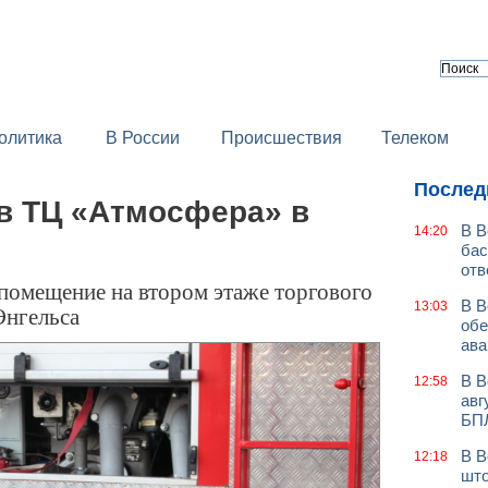
олитика
В России
Происшествия
Телеком
Послед
в ТЦ «Атмосфера» в
В В
14:20
бас
отв
помещение на втором этаже торгового
В В
13:03
Энгельса
обе
ава
В В
12:58
авг
БП
В В
12:18
што