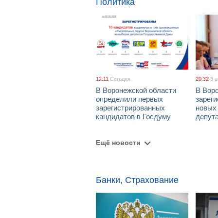
Политика
12:11
Сегодня
20:32
3 
В Воронежской области
В Вор
определили первых
зарег
зарегистрированных
новых
кандидатов в Госдуму
депут
Ещё новости
Банки, Страхование