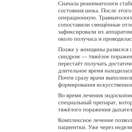
Сначала реаниматологи стаб
состояния шока. После этого
операционную. Травматологи
сопоставили смещённые отло
зафиксировали их аппаратом
около получаса и проводила
Позже у женщины развился 
синдром — тяжёлое поражени
перестаёт получать достаточ
длительное время находилас
Почти сразу врачи выполни
формирования искусственног
Во время лечения эндоскопи
специальный препарат, кото
тяжёлого поражения дыхател
Комплексное лечение позвол
пациентки. Уже через неде