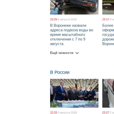
23:29
6 августа 2026
23:17
6 
В Воронеже назвали
Более 
адреса подвоза воды во
оформ
время масштабного
госуд
отключения с 7 по 9
дорож
августа
Ворон
Ещё новости
В России
12:33
4 августа 2026
23:27
1 