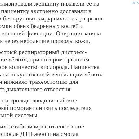
илизировали женщину и вывели её из
нез
 пациентку экстренно доставили в
 без крупных хирургических разрезов
мки обеих бедренных костей и
 внешней фиксации. Операция заняла
сь через небольшие проколы кожи.
острый респираторный дистресс-
е лёгких, при котором организм
ное количество кислорода. Пациентка
ь на искусственной вентиляции лёгких.
ли нижнюю трахеостомию для
о дыхательного отверстия.
сты трижды вводили в лёгкие
рый помогает снизить последствия
ьной системы.
ило стабилизировать состояние
лю после ДТП женщина смогла