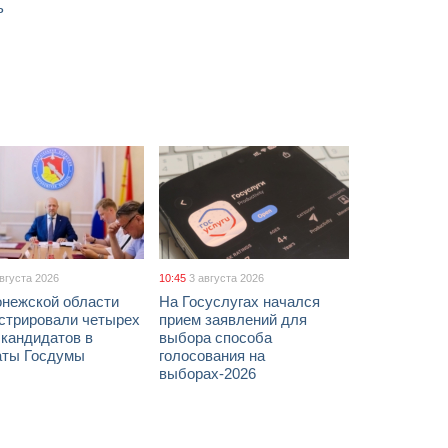
ь
августа 2026
10:45
3 августа 2026
онежской области
На Госуслугах начался
истрировали четырех
прием заявлений для
 кандидатов в
выбора способа
аты Госдумы
голосования на
выборах-2026