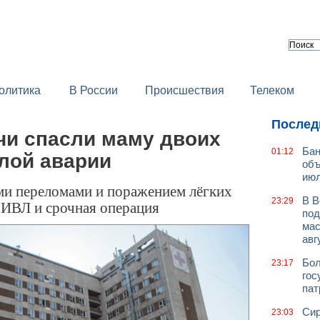
олитика
В России
Происшествия
Телеком
Послед
чи спасли маму двоих
Бан
01:12
лой аварии
объ
июл
ми переломами и поражением лёгких
В В
23:29
 ИВЛ и срочная операция
под
мас
авг
Бол
23:17
гос
пат
Сир
23:03