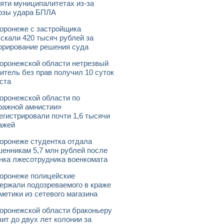
яти муниципалитетах из-за
озы удара БПЛА
оронеже с застройщика
скали 420 тысяч рублей за
орирование решения суда
оронежской области нетрезвый
итель без прав получил 10 суток
ста
оронежской области по
ражной амнистии»
егистрировали почти 1,6 тысячи
ажей
оронеже студентка отдала
енникам 5,7 млн рублей после
нка лжесотрудника военкомата
оронеже полицейские
ержали подозреваемого в краже
метики из сетевого магазина
оронежской области браконьеру
зит до двух лет колонии за