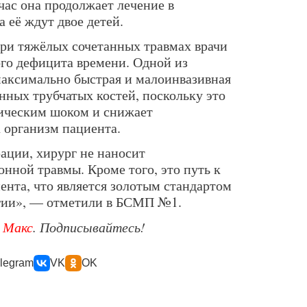
час она продолжает лечение в
 её ждут двое детей.
ри тяжёлых сочетанных травмах врачи
ого дефицита времени. Одной из
максимально быстрая и малоинвазивная
нных трубчатых костей, поскольку это
тическим шоком и снижает
 организм пациента.
ации, хирург не наносит
нной травмы. Кроме того, это путь к
ента, что является золотым стандартом
гии», — отметили в БСМП №1.
е
Макс
. Подписывайтесь!
legram
VK
OK