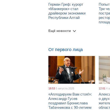
Герман Греф: курорт
Попыт
«Манжерок» стал
Три че
драйвером экономики
постра
Республики Алтай
рестор
площа
Ещё новости
От первого лица
18:53
5 августа 2026
12:01
4 
«Аплодируем Вам стоя!»:
Алекс
Александр Гусев
о дву
поздравил Бронислава
жител
Табачникова с 90-летием
област