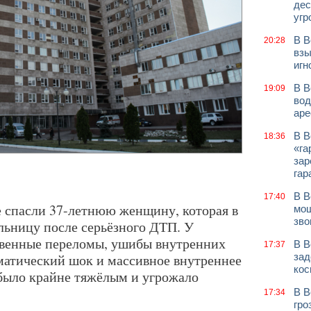
дес
угр
В В
20:28
взы
игн
В В
19:09
вод
аре
В В
18:36
«га
зар
гар
В В
17:40
спасли 37-летнюю женщину, которая в
мош
зво
ольницу после серьёзного ДТП. У
венные переломы, ушибы внутренних
В В
17:37
вматический шок и массивное внутреннее
зад
кос
 было крайне тяжёлым и угрожало
В В
17:34
гро