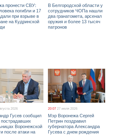
ка пронести СВУ:
В Белгородской области у
ловека погибли и 17
сотрудников ЧОПа нашли
дали при взрыве в
два гранатомета, арсенал
ане на Кудринской
оружия и более 13 тысяч
ди
патронов
августа 2026
20:07
27 июля 2026
андр Гусев сообщил
Мэр Воронежа Сергей
х пострадавших
Петрин поздравил
ьницах Воронежской
губернатора Александра
и после атаки на
Гусева с днем рождения