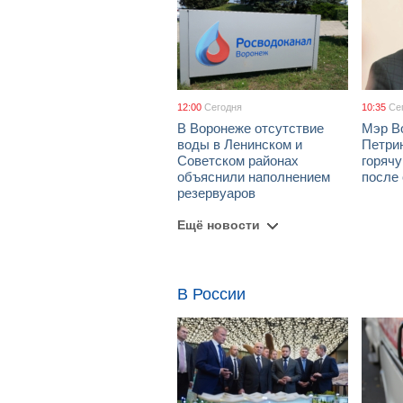
12:00
Сегодня
10:35
Се
В Воронеже отсутствие
Мэр В
воды в Ленинском и
Петрин
Советском районах
горяч
объяснили наполнением
после
резервуаров
Ещё новости
В России