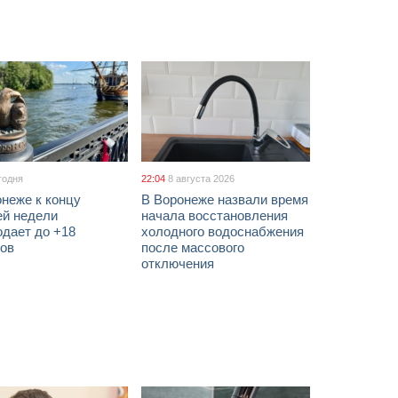
годня
22:04
8 августа 2026
неже к концу
В Воронеже назвали время
ей недели
начала восстановления
одает до +18
холодного водоснабжения
сов
после массового
отключения