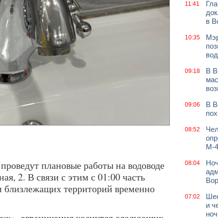
Гла
11:41
док
в В
Мэр
10:35
поз
вод
В В
09:18
мас
воз
В В
09:06
пох
Чел
08:52
опр
М-4
 проведут плановые работы на водоводе
Ноч
08:04
адм
ая, 2. В связи с этим с 01:00 часть
Во
и близлежащих территорий временно
Шес
07:02
.
и ч
ноч
еж», ограничения коснутся следующих