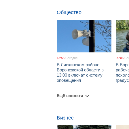
Общество
13:55
Сегодня
09:06
Се
В Лискинском районе
В Воро
Воронежской области в
рабоч
13:00 включат систему
похол
оповещения
граду
Ещё новости
Бизнес