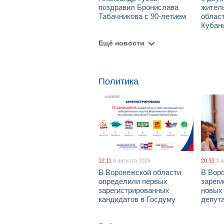
поздравил Бронислава
жител
Табачникова с 90-летием
област
Кубан
Ещё новости
Политика
12:11
6 августа 2026
20:32
3 
В Воронежской области
В Вор
определили первых
зарег
зарегистрированных
новых
кандидатов в Госдуму
депут