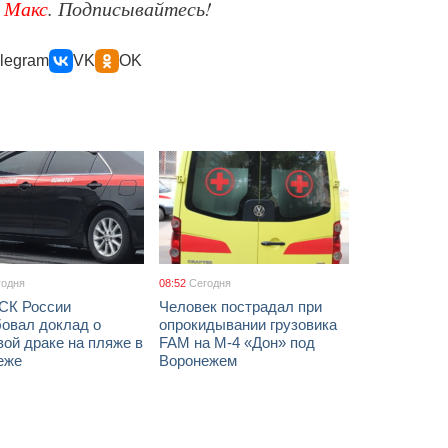
е
Макс
. Подписывайтесь!
legram
VK
OK
годня
08:52
Сегодня
 СК России
Человек пострадал при
бовал доклад о
опрокидывании грузовика
ой драке на пляже в
FAM на М-4 «Дон» под
еже
Воронежем