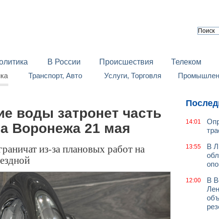
олитика
В России
Происшествия
Телеком
йка
Транспорт, Авто
Услуги, Торговля
Промышленн
Послед
ие воды затронет часть
Опр
14:01
а Воронежа 21 мая
тра
раничат из-за плановых работ на
В Л
13:55
обл
вездной
оп
В В
12:00
Лен
объ
рез