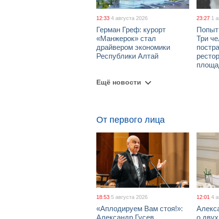
12:33
4 августа 2026
23:27
1 
Герман Греф: курорт
Попыт
«Манжерок» стал
Три че
драйвером экономики
постра
Республики Алтай
рестор
площа
Ещё новости
От первого лица
18:53
5 августа 2026
12:01
4 
«Аплодируем Вам стоя!»:
Алекс
Александр Гусев
о дву