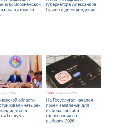
ьницах Воронежской
губернатора Александра
и после атаки на
Гусева с днем рождения
ь
августа 2026
10:45
3 августа 2026
онежской области
На Госуслугах начался
истрировали четырех
прием заявлений для
 кандидатов в
выбора способа
аты Госдумы
голосования на
выборах-2026