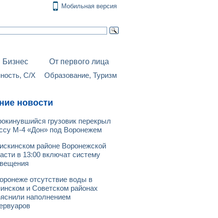
Мобильная версия
Бизнес
От первого лица
ость, С/Х
Образование, Туризм
ние новости
окинувшийся грузовик перекрыл
ссу М-4 «Дон» под Воронежем
искинском районе Воронежской
асти в 13:00 включат систему
овещения
оронеже отсутствие воды в
инском и Советском районах
яснили наполнением
ервуаров