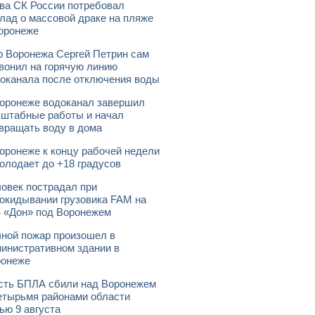
ва СК России потребовал
лад о массовой драке на пляже
оронеже
 Воронежа Сергей Петрин сам
вонил на горячую линию
оканала после отключения воды
оронеже водоканал завершил
штабные работы и начал
вращать воду в дома
оронеже к концу рабочей недели
олодает до +18 градусов
овек пострадал при
окидывании грузовика FAM на
 «Дон» под Воронежем
ной пожар произошел в
инистративном здании в
ронеже
ть БПЛА сбили над Воронежем
етырьмя районами области
ью 9 августа