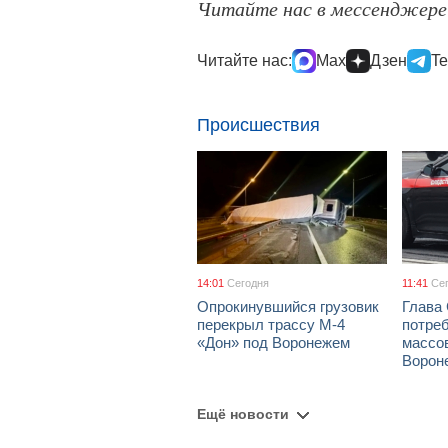
Читайте нас в мессенджер
Читайте нас:
Max
Дзен
Te
Происшествия
14:01
Сегодня
11:41
Се
Опрокинувшийся грузовик
Глава
перекрыл трассу М-4
потре
«Дон» под Воронежем
массов
Ворон
Ещё новости