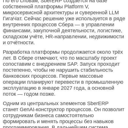
По его словам, SberERP создаётся на базе
собственной платформы Platform V,
микросервисной архитектуры и суверенной LLM
ГигаЧат. Сейчас решение уже используется в ряде
внутренних процессов Сбера — в управлении
финансами, закупочной деятельности, логистике,
складском учёте, HR-направлении, недвижимости
и отчётности.
Разработка платформы продолжается около трёх
лет. В Сбере отмечают, что по масштабу проект
сопоставим с внедрением SAP. Запуск проходит
постепенно, чтобы не нарушить стабильность
банковских процессов. Первые массовые
операции планируют перевести в промышленную
эксплуатацию в январе 2027 года, а основной
поток — годом позже.
Одним из центральных элементов SberERP
станет GenAI-конструктор процессов. Он позволит
сотрудникам бизнеса самостоятельно
формировать и менять процессы без навыков
программирования. В дальнейшем система