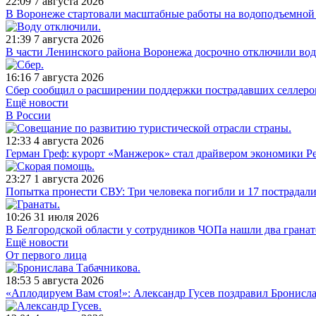
22:09
7 августа 2026
В Воронеже стартовали масштабные работы на водоподъемной
21:39
7 августа 2026
В части Ленинского района Воронежа досрочно отключили во
16:16
7 августа 2026
Сбер сообщил о расширении поддержки пострадавших селлеров 
Ещё новости
В России
12:33
4 августа 2026
Герман Греф: курорт «Манжерок» стал драйвером экономики Р
23:27
1 августа 2026
Попытка пронести СВУ: Три человека погибли и 17 пострадали
10:26
31 июля 2026
В Белгородской области у сотрудников ЧОПа нашли два гранато
Ещё новости
От первого лица
18:53
5 августа 2026
«Аплодируем Вам стоя!»: Александр Гусев поздравил Бронисла