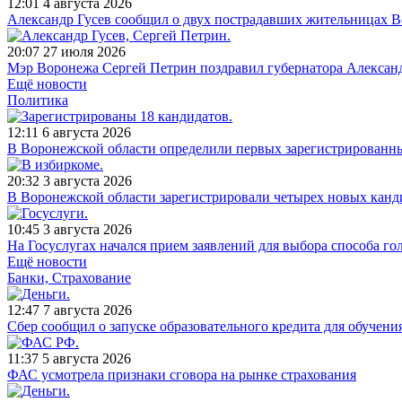
12:01
4 августа 2026
Александр Гусев сообщил о двух пострадавших жительницах В
20:07
27 июля 2026
Мэр Воронежа Сергей Петрин поздравил губернатора Александ
Ещё новости
Политика
12:11
6 августа 2026
В Воронежской области определили первых зарегистрированны
20:32
3 августа 2026
В Воронежской области зарегистрировали четырех новых канд
10:45
3 августа 2026
На Госуслугах начался прием заявлений для выбора способа го
Ещё новости
Банки, Страхование
12:47
7 августа 2026
Сбер сообщил о запуске образовательного кредита для обучен
11:37
5 августа 2026
ФАС усмотрела признаки сговора на рынке страхования