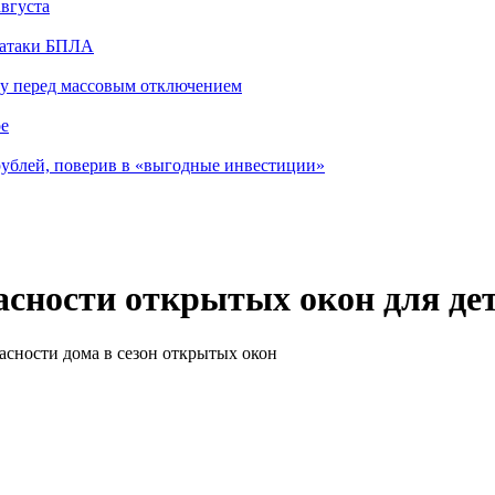
августа
ь атаки БПЛА
ду перед массовым отключением
ре
ублей, поверив в «выгодные инвестиции»
сности открытых окон для де
асности дома в сезон открытых окон