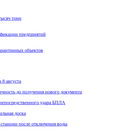
тысяч тонн
сификации предприятий
карантинных объектов
 8 августа
личность до получения нового документа
 непосредственного удара БПЛА
ильная доска
 станции после отключения воды