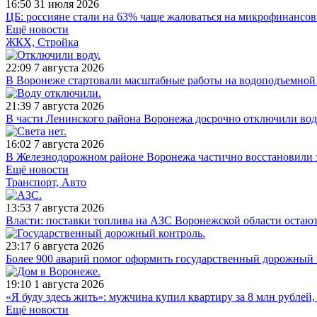
16:50
31 июля 2026
ЦБ: россияне стали на 63% чаще жаловаться на микрофинансо
Ещё новости
ЖКХ, Стройка
22:09
7 августа 2026
В Воронеже стартовали масштабные работы на водоподъемной
21:39
7 августа 2026
В части Ленинского района Воронежа досрочно отключили во
16:02
7 августа 2026
В Железнодорожном районе Воронежа частично восстановили 
Ещё новости
Транспорт, Авто
13:53
7 августа 2026
Власти: поставки топлива на АЗС Воронежской области остаю
23:17
6 августа 2026
Более 900 аварий помог оформить государственный дорожный 
19:10
1 августа 2026
«Я буду здесь жить»: мужчина купил квартиру за 8 млн рублей
Ещё новости