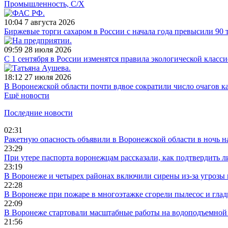
Промышленность, С/Х
10:04
7 августа 2026
Биржевые торги сахаром в России с начала года превысили 90 
09:59
28 июля 2026
С 1 сентября в России изменятся правила экологической клас
18:12
27 июля 2026
В Воронежской области почти вдвое сократили число очагов 
Ещё новости
Последние новости
02:31
Ракетную опасность объявили в Воронежской области в ночь на
23:29
При утере паспорта воронежцам рассказали, как подтвердить 
23:19
В Воронеже и четырех районах включили сирены из-за угрозы
22:28
В Воронеже при пожаре в многоэтажке сгорели пылесос и глад
22:09
В Воронеже стартовали масштабные работы на водоподъемной
21:56