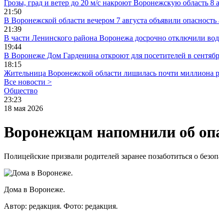
Грозы, град и ветер до 20 м/с накроют Воронежскую область 8 
21:50
В Воронежской области вечером 7 августа объявили опасност
21:39
В части Ленинского района Воронежа досрочно отключили во
19:44
В Воронеже Дом Гарденина откроют для посетителей в сентяб
18:15
Жительница Воронежской области лишилась почти миллиона р
Все новости >
Общество
23:23
18 мая 2026
Воронежцам напомнили об опа
Полицейские призвали родителей заранее позаботиться о безоп
Дома в Воронеже.
Автор: редакция.
Фото: редакция.