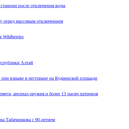
 станции после отключения воды
ду перед массовым отключением
Wildberries
еспублики Алтай
 при взрыве в ресторане на Кудринской площади
мета, арсенал оружия и более 13 тысяч патронов
ва Табачникова с 90-летием