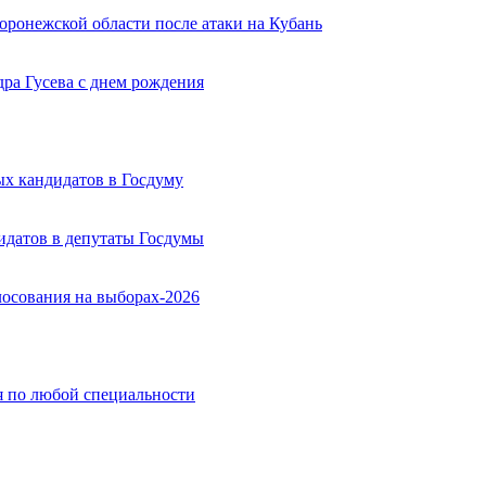
оронежской области после атаки на Кубань
ра Гусева с днем рождения
х кандидатов в Госдуму
идатов в депутаты Госдумы
лосования на выборах-2026
ия по любой специальности