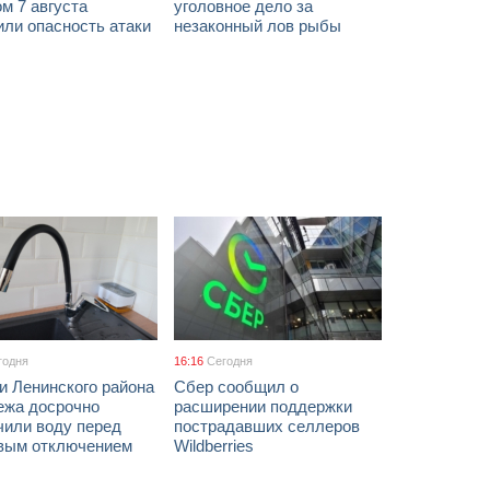
м 7 августа
уголовное дело за
ли опасность атаки
незаконный лов рыбы
годня
16:16
Сегодня
и Ленинского района
Сбер сообщил о
ежа досрочно
расширении поддержки
чили воду перед
пострадавших селлеров
вым отключением
Wildberries