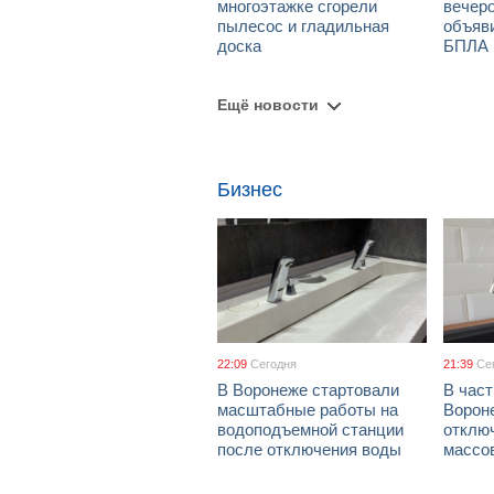
многоэтажке сгорели
вечеро
пылесос и гладильная
объяви
доска
БПЛА
Ещё новости
Бизнес
22:09
Сегодня
21:39
Се
В Воронеже стартовали
В част
масштабные работы на
Ворон
водоподъемной станции
отклю
после отключения воды
массо