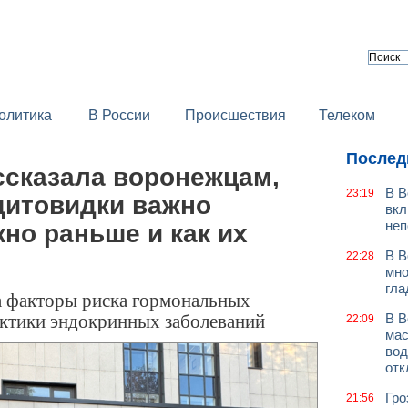
олитика
В России
Происшествия
Телеком
Послед
ссказала воронежцам,
В В
23:19
щитовидки важно
вкл
неп
но раньше и как их
В В
22:28
мно
гла
 факторы риска гормональных
ктики эндокринных заболеваний
В В
22:09
мас
вод
отк
Гро
21:56