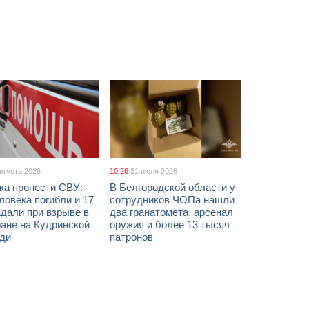
августа 2026
10:26
31 июля 2026
ка пронести СВУ:
В Белгородской области у
ловека погибли и 17
сотрудников ЧОПа нашли
дали при взрыве в
два гранатомета, арсенал
ане на Кудринской
оружия и более 13 тысяч
ди
патронов