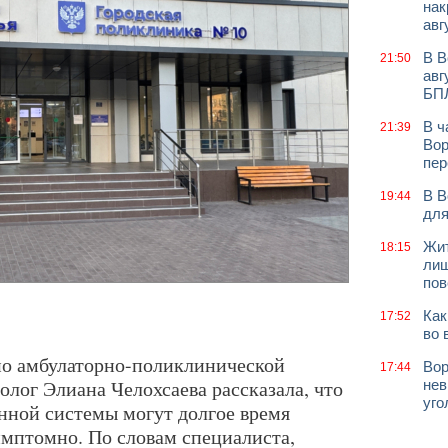
нак
авг
В В
21:50
авг
БП
В ч
21:39
Вор
пер
В В
19:44
для
Жит
18:15
лиш
пов
Как
17:52
во 
 по амбулаторно-поликлинической
Вор
17:44
ог Элиана Челохсаева рассказала, что
нев
уго
нной системы могут долгое время
имптомно. По словам специалиста,