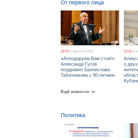
От первого лица
18:53
5 августа 2026
12:01
4 
«Аплодируем Вам стоя!»:
Алекс
Александр Гусев
о дву
поздравил Бронислава
жител
Табачникова с 90-летием
област
Кубан
Ещё новости
Политика