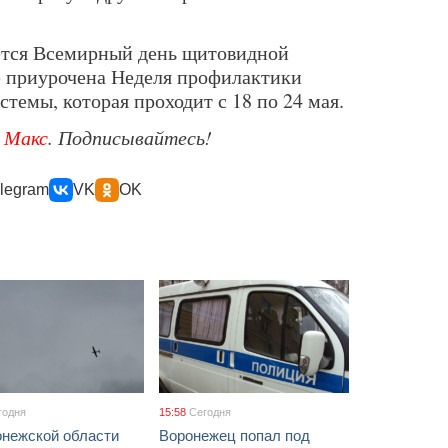
ется Всемирный день щитовидной
те приурочена Неделя профилактики
темы, которая проходит с 18 по 24 мая.
е
Макс
. Подписывайтесь!
legram
VK
OK
годня
15:58
Сегодня
онежской области
Воронежец попал под