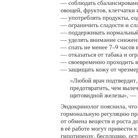
— соблюдать сбалансированн
овощей, фруктов, клетчатки
— употреблять продукты, с
— ограничить сладости и сл
— поддерживать нормальный
— уделять внимание снижен
— спать не менее 7–9 часов 
— отказаться от табака и ог
— своевременно проходить 
— защищать кожу от чрезмер
«Любой врач подтвердит, 
предотвратить, чем вылеч
щитовидной железы», — 
Эндокринолог пояснила, что 
гормональную регуляцию пр
от обмена веществ и роста д
в её работе могут привести 
гипотиреозу, бесплодию, ос