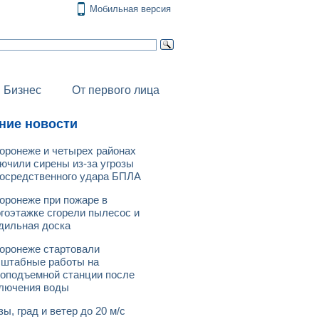
Мобильная версия
Бизнес
От первого лица
ние новости
оронеже и четырех районах
ючили сирены из-за угрозы
осредственного удара БПЛА
оронеже при пожаре в
гоэтажке сгорели пылесос и
дильная доска
оронеже стартовали
штабные работы на
оподъемной станции после
лючения воды
зы, град и ветер до 20 м/с