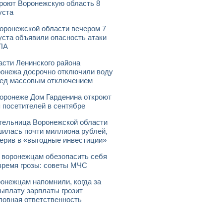
роют Воронежскую область 8
уста
оронежской области вечером 7
уста объявили опасность атаки
ЛА
асти Ленинского района
онежа досрочно отключили воду
ед массовым отключением
оронеже Дом Гарденина откроют
 посетителей в сентябре
ельница Воронежской области
илась почти миллиона рублей,
ерив в «выгодные инвестиции»
 воронежцам обезопасить себя
время грозы: советы МЧС
онежцам напомнили, когда за
ыплату зарплаты грозит
ловная ответственность