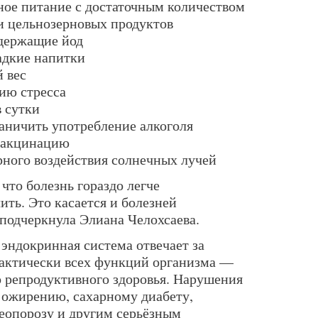
ое питание с достаточным количеством
 и цельнозерновых продуктов
одержащие йод
адкие напитки
 вес
ию стресса
в сутки
раничить употребление алкоголя
вакцинацию
ного воздействия солнечных лучей
что болезнь гораздо легче
ить. Это касается и болезней
подчеркнула Элиана Челохсаева.
эндокринная система отвечает за
актически всех функций организма —
о репродуктивного здоровья. Нарушения
к ожирению, сахарному диабету,
теопорозу и другим серьёзным