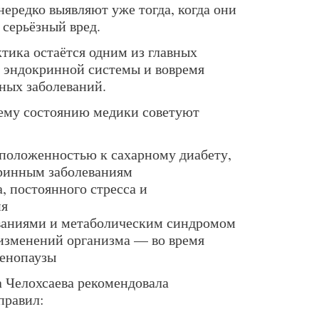
ередко выявляют уже тогда, когда они
 серьёзный вред.
тика остаётся одним из главных
е эндокринной системы и вовремя
сных заболеваний.
оему состоянию медики советуют
положенностью к сахарному диабету,
кринным заболеваниям
, постоянного стресса и
ия
аниями и метаболическим синдромом
изменений организма — во время
менопаузы
 Челохсаева рекомендовала
правил: