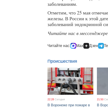
заболеваниям.
Отметим, что 25 мая отмеча
железы. В России к этой да
заболеваний эндокринной сис
Читайте нас в мессенджер
Читайте нас:
Max
Дзен
Te
Происшествия
22:28
Сегодня
21:50
Се
В Воронеже при пожаре в
В Вор