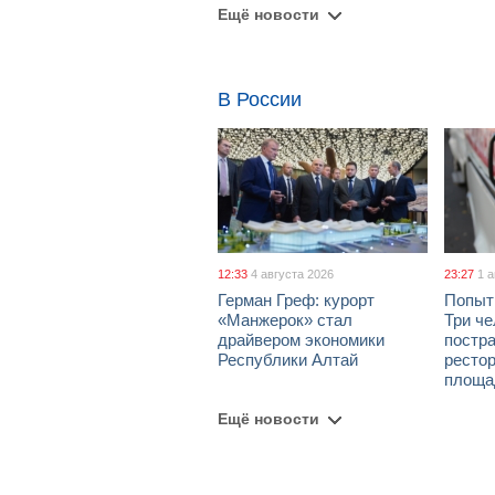
Ещё новости
В России
12:33
4 августа 2026
23:27
1 
Герман Греф: курорт
Попыт
«Манжерок» стал
Три че
драйвером экономики
постра
Республики Алтай
рестор
площа
Ещё новости