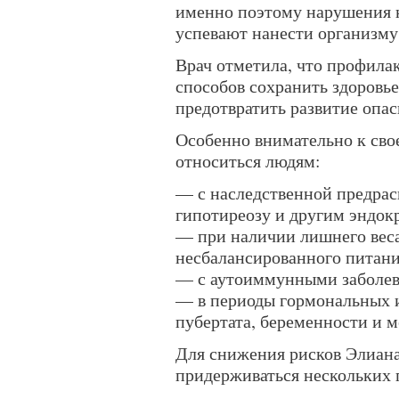
именно поэтому нарушения н
успевают нанести организму
Врач отметила, что профилак
способов сохранить здоровь
предотвратить развитие опа
Особенно внимательно к св
относиться людям:
— с наследственной предрас
гипотиреозу и другим эндо
— при наличии лишнего веса
несбалансированного питан
— с аутоиммунными заболев
— в периоды гормональных 
пубертата, беременности и 
Для снижения рисков Элиана
придерживаться нескольких 