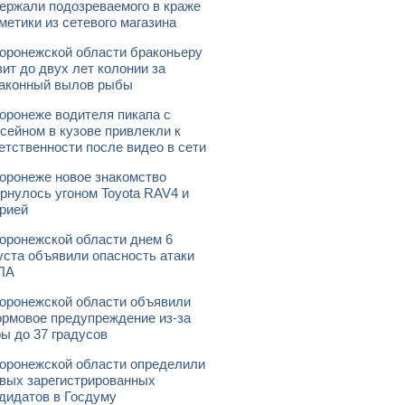
ержали подозреваемого в краже
метики из сетевого магазина
оронежской области браконьеру
зит до двух лет колонии за
аконный вылов рыбы
оронеже водителя пикапа с
сейном в кузове привлекли к
етственности после видео в сети
оронеже новое знакомство
рнулось угоном Toyota RAV4 и
рией
оронежской области днем 6
уста объявили опасность атаки
ЛА
оронежской области объявили
рмовое предупреждение из-за
ы до 37 градусов
оронежской области определили
вых зарегистрированных
дидатов в Госдуму