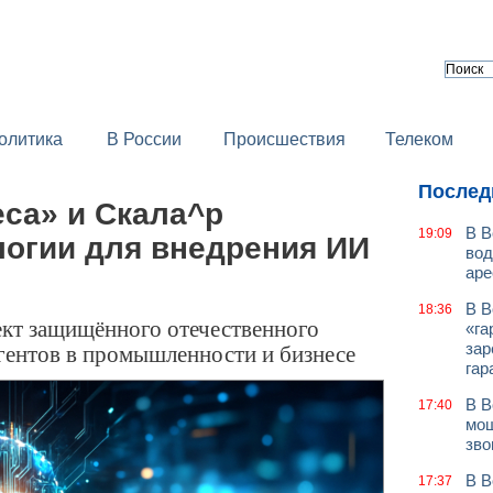
олитика
В России
Происшествия
Телеком
Послед
са» и Скала^р
В В
19:09
логии для внедрения ИИ
вод
аре
В В
18:36
кт защищённого отечественного
«га
гентов в промышленности и бизнесе
зар
гар
В В
17:40
мош
зво
В В
17:37