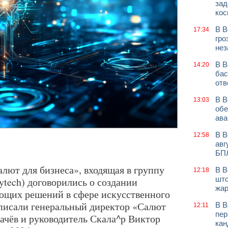
зад
кос
В В
17:34
гро
нез
В В
14:20
бас
отв
В В
13:03
обе
ава
В В
12:58
авг
БП
лют для бизнеса», входящая в группу
В В
12:18
што
ytech) договорились о создании
жар
щих решений в сфере искусственного
писали генеральный директор «Салют
В В
12:11
пер
ачёв и руководитель Скала^р Виктор
кан