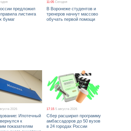
годня
11:05
Сегодня
России предложил
В Воронеже студентов и
 правила листинга
тренеров начнут массово
х бумаг
обучать первой помощи
августа 2026
17:15
5 августа 2026
дование: Ипотечный
Сбер расширил программу
вернулся к
амбассадоров до 50 вузов
ним показателям
в 24 городах России