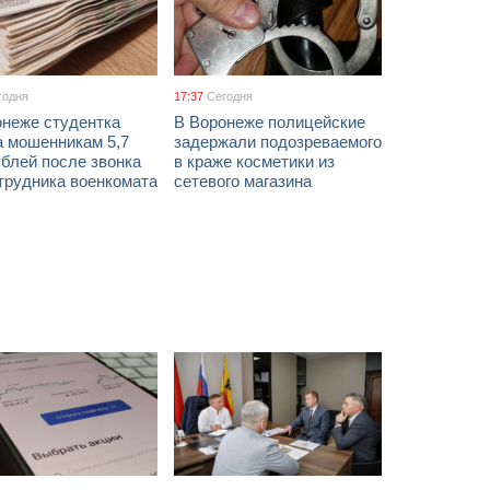
годня
17:37
Сегодня
онеже студентка
В Воронеже полицейские
а мошенникам 5,7
задержали подозреваемого
блей после звонка
в краже косметики из
трудника военкомата
сетевого магазина