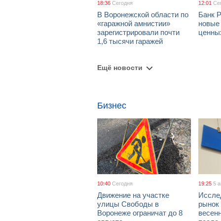
18:36
Сегодня
12:01
Се
В Воронежской области по
Банк 
«гаражной амнистии»
новые
зарегистрировали почти
ценны
1,6 тысячи гаражей
Ещё новости
Бизнес
10:40
Сегодня
19:25
5 
Движение на участке
Иссле
улицы Свободы в
рынок 
Воронеже ограничат до 8
весен