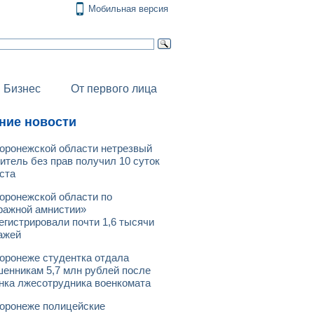
Мобильная версия
Бизнес
От первого лица
ние новости
оронежской области нетрезвый
итель без прав получил 10 суток
ста
оронежской области по
ражной амнистии»
егистрировали почти 1,6 тысячи
ажей
оронеже студентка отдала
енникам 5,7 млн рублей после
нка лжесотрудника военкомата
оронеже полицейские