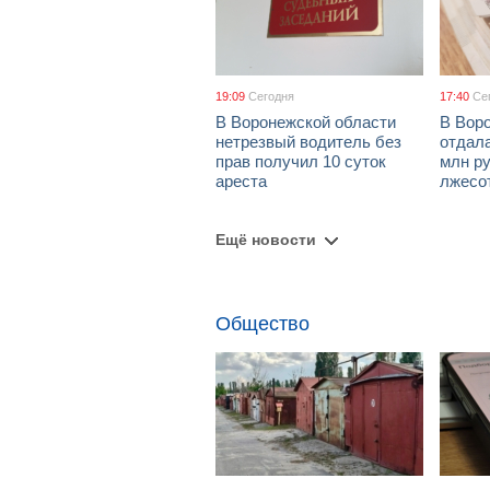
19:09
Сегодня
17:40
Се
В Воронежской области
В Вор
нетрезвый водитель без
отдал
прав получил 10 суток
млн ру
ареста
лжесо
Ещё новости
Общество