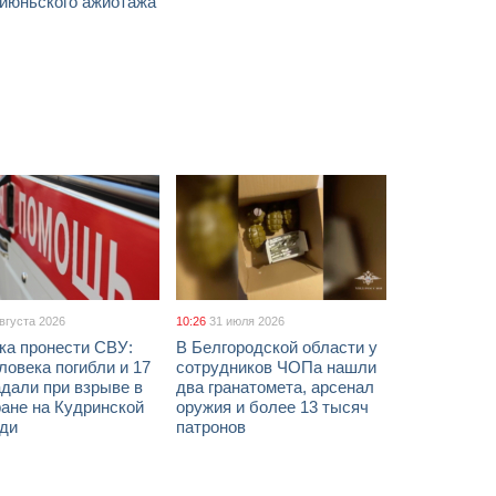
 июньского ажиотажа
августа 2026
10:26
31 июля 2026
ка пронести СВУ:
В Белгородской области у
ловека погибли и 17
сотрудников ЧОПа нашли
дали при взрыве в
два гранатомета, арсенал
ане на Кудринской
оружия и более 13 тысяч
ди
патронов