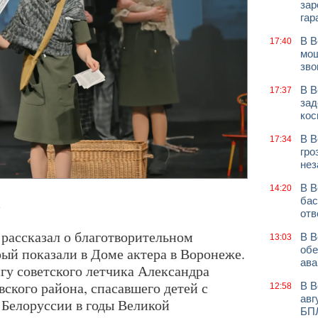
зар
гар
В В
17:40
мош
зво
В В
17:37
зад
кос
В В
17:34
гро
нез
В В
14:20
бас
.
отв
 рассказал о благотворительном
В В
13:03
обе
рый показали в Доме актера в Воронеже.
ава
гу советского летчика Александра
кого района, спасавшего детей с
В В
12:58
авг
Белоруссии в годы Великой
БП