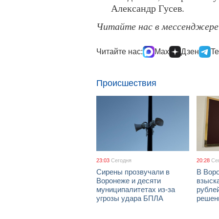
Александр Гусев.
Читайте нас в мессенджер
Читайте нас:
Max
Дзен
Te
Происшествия
23:03
Сегодня
20:28
Се
Сирены прозвучали в
В Вор
Воронеже и десяти
взыск
муниципалитетах из-за
рублей
угрозы удара БПЛА
решен