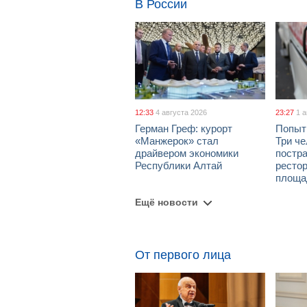
В России
12:33
4 августа 2026
23:27
1 
Герман Греф: курорт
Попыт
«Манжерок» стал
Три че
драйвером экономики
постра
Республики Алтай
рестор
площа
Ещё новости
От первого лица