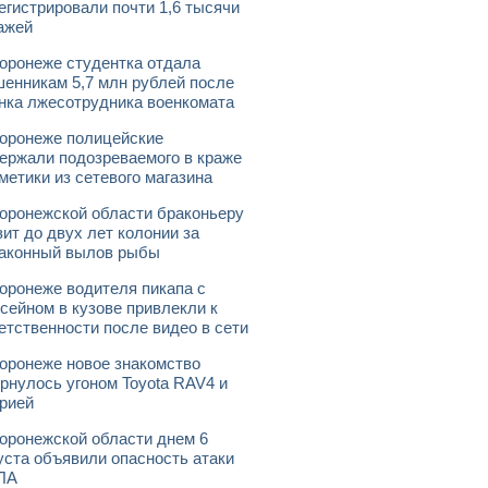
егистрировали почти 1,6 тысячи
ажей
оронеже студентка отдала
енникам 5,7 млн рублей после
нка лжесотрудника военкомата
оронеже полицейские
ержали подозреваемого в краже
метики из сетевого магазина
оронежской области браконьеру
зит до двух лет колонии за
аконный вылов рыбы
оронеже водителя пикапа с
сейном в кузове привлекли к
етственности после видео в сети
оронеже новое знакомство
рнулось угоном Toyota RAV4 и
рией
оронежской области днем 6
уста объявили опасность атаки
ЛА