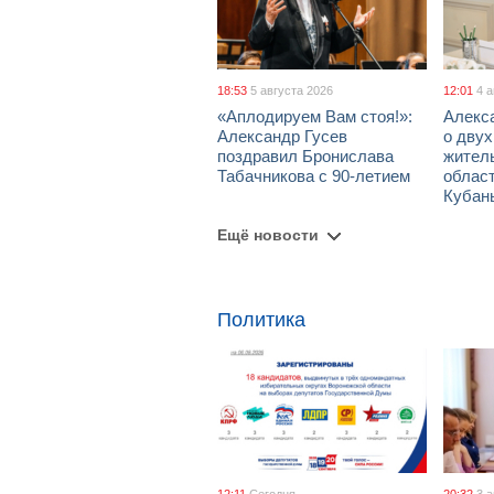
18:53
5 августа 2026
12:01
4 
«Аплодируем Вам стоя!»:
Алекс
Александр Гусев
о дву
поздравил Бронислава
жител
Табачникова с 90-летием
област
Кубан
Ещё новости
Политика
12:11
Сегодня
20:32
3 