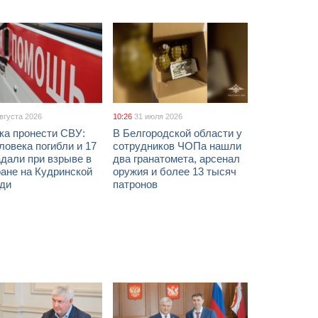
августа 2026
10:26
31 июля 2026
ка пронести СВУ:
В Белгородской области у
ловека погибли и 17
сотрудников ЧОПа нашли
дали при взрыве в
два гранатомета, арсенал
ане на Кудринской
оружия и более 13 тысяч
ди
патронов