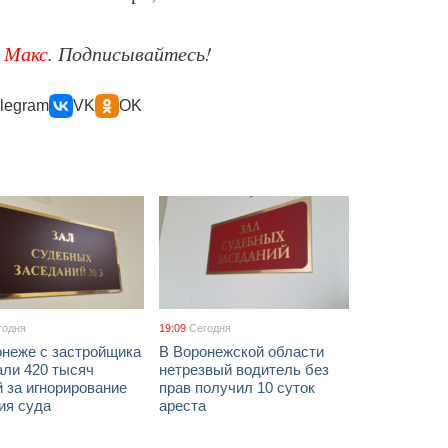
е
Макс
. Подписывайтесь!
legram
VK
OK
годня
19:09
Сегодня
онеже с застройщика
В Воронежской области
али 420 тысяч
нетрезвый водитель без
 за игнорирование
прав получил 10 суток
ия суда
ареста