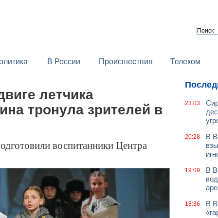
олитика
В России
Происшествия
Телеком
Послед
двиге летчика
Сир
23:03
ина тронула зрителей в
дес
угр
В В
20:28
подготовили воспитанники Центра
взы
игн
В В
19:09
вод
аре
В В
18:36
«га