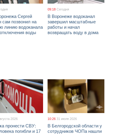
годня
09:18
Сегодня
оронежа Сергей
В Воронеже водоканал
 сам позвонил на
завершил масштабные
ую линию водоканала
работы и начал
 отключения воды
возвращать воду в дома
августа 2026
10:26
31 июля 2026
ка пронести СВУ:
В Белгородской области у
ловека погибли и 17
сотрудников ЧОПа нашли