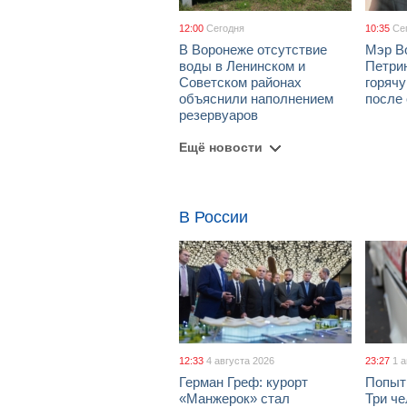
12:00
Сегодня
10:35
Се
В Воронеже отсутствие
Мэр В
воды в Ленинском и
Петрин
Советском районах
горяч
объяснили наполнением
после
резервуаров
Ещё новости
В России
12:33
4 августа 2026
23:27
1 
Герман Греф: курорт
Попыт
«Манжерок» стал
Три че