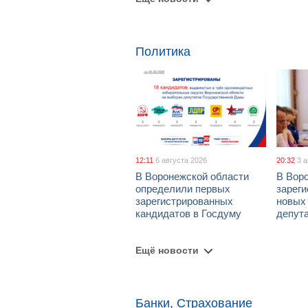
Политика
12:11
6 августа 2026
20:32
3 
В Воронежской области
В Вор
определили первых
зарег
зарегистрированных
новых
кандидатов в Госдуму
депут
Ещё новости
Банки, Страхование