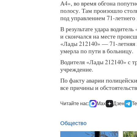
А4», во время обгона попутн
полосу. Там произошло стол
под управлением 71-летнего 
В результате удара водител
и скончался на месте проис
«Лады 212140» — 71-летняя
умерла по пути в больницу.
Водителя «Лады 212140» с т
учреждение.
По факту аварии полицейски
все причины и обстоятельст
Читайте нас:
Max
Дзен
Te
Общество