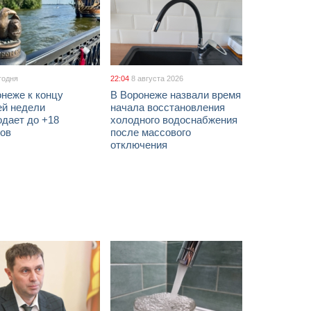
годня
22:04
8 августа 2026
неже к концу
В Воронеже назвали время
ей недели
начала восстановления
одает до +18
холодного водоснабжения
сов
после массового
отключения