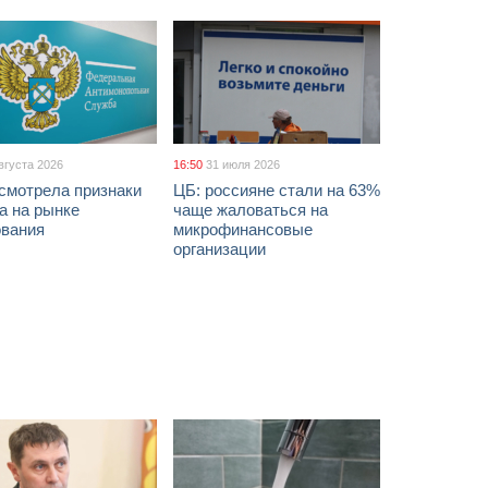
вгуста 2026
16:50
31 июля 2026
смотрела признаки
ЦБ: россияне стали на 63%
а на рынке
чаще жаловаться на
ования
микрофинансовые
организации