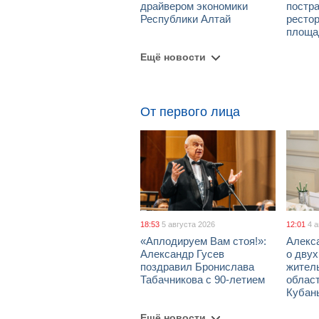
драйвером экономики
постра
Республики Алтай
рестор
площа
Ещё новости
От первого лица
18:53
5 августа 2026
12:01
4 
«Аплодируем Вам стоя!»:
Алекс
Александр Гусев
о дву
поздравил Бронислава
жител
Табачникова с 90-летием
област
Кубан
Ещё новости