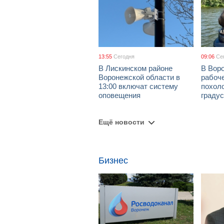
13:55
Сегодня
09:06
Се
В Лискинском районе
В Воро
Воронежской области в
рабоч
13:00 включат систему
похол
оповещения
граду
Ещё новости
Бизнес