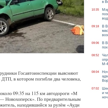
в В
Мэр
10:35
поз
вод
В В
09:18
мас
воз
В В
09:06
пох
Чел
08:52
опр
М-4
трудники Госавтоинспекции выясняют
Ноч
08:04
адм
 ДТП, в котором погибли два человека,
Во
Шес
07:02
около 09:35 на 115 км автодороги «М
и ч
ноч
— Новохоперск». По предварительным
житель, находившийся за рулём «Ауди