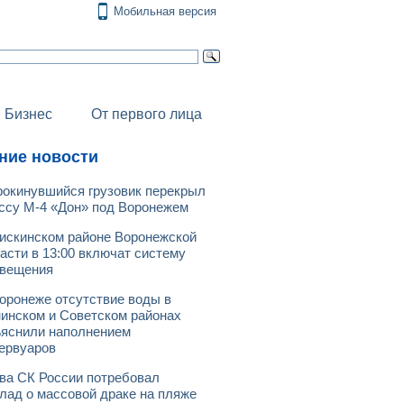
Мобильная версия
Бизнес
От первого лица
ние новости
окинувшийся грузовик перекрыл
ссу М-4 «Дон» под Воронежем
искинском районе Воронежской
асти в 13:00 включат систему
овещения
оронеже отсутствие воды в
инском и Советском районах
яснили наполнением
ервуаров
ва СК России потребовал
лад о массовой драке на пляже