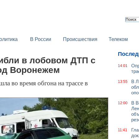
олитика
В России
Происшествия
Телеком
Послед
ибли в лобовом ДТП с
Опр
14:01
под Воронежем
тра
ла во время обгона на трассе в
В Л
13:55
обл
оп
В В
12:00
Лен
объ
рез
Гла
11:41
док