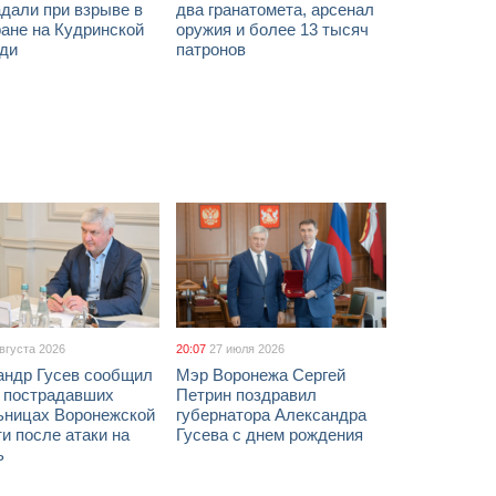
дали при взрыве в
два гранатомета, арсенал
ане на Кудринской
оружия и более 13 тысяч
ди
патронов
августа 2026
20:07
27 июля 2026
андр Гусев сообщил
Мэр Воронежа Сергей
х пострадавших
Петрин поздравил
ьницах Воронежской
губернатора Александра
и после атаки на
Гусева с днем рождения
ь