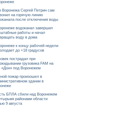
оронеже
 Воронежа Сергей Петрин сам
вонил на горячую линию
оканала после отключения воды
оронеже водоканал завершил
штабные работы и начал
вращать воду в дома
оронеже к концу рабочей недели
олодает до +18 градусов
овек пострадал при
окидывании грузовика FAM на
 «Дон» под Воронежем
ной пожар произошел в
инистративном здании в
ронеже
ть БПЛА сбили над Воронежем
етырьмя районами области
ью 9 августа