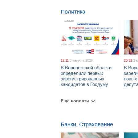
Политика
12:11
6 августа 2026
20:32
3 
В Воронежской области
В Вор
определили первых
зарег
зарегистрированных
новых
кандидатов в Госдуму
депут
Ещё новости
Банки, Страхование