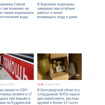
оронежа Сергей
В Воронеже водоканал
 сам позвонил на
завершил масштабные
ую линию водоканала
работы и начал
 отключения воды
возвращать воду в дома
августа 2026
10:26
31 июля 2026
ка пронести СВУ:
В Белгородской области у
ловека погибли и 17
сотрудников ЧОПа нашли
дали при взрыве в
два гранатомета, арсенал
ане на Кудринской
оружия и более 13 тысяч