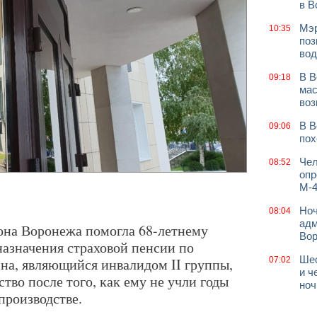
в В
Мэр
10:35
поз
вод
В В
09:18
мас
воз
В В
09:06
пох
Чел
08:52
опр
М-4
Ноч
08:04
адм
она Воронежа помогла 68-летнему
Во
азначения страховой пенсии по
Шес
на, являющийся инвалидом II группы,
07:02
и ч
ство после того, как ему не учли годы
ноч
производстве.