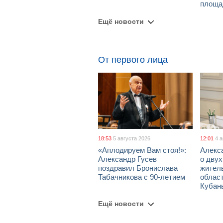
площа
Ещё новости
От первого лица
18:53
5 августа 2026
12:01
4 
«Аплодируем Вам стоя!»:
Алекс
Александр Гусев
о дву
поздравил Бронислава
жител
Табачникова с 90-летием
област
Кубан
Ещё новости