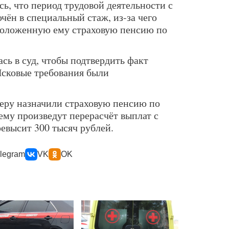
ь, что период трудовой деятельности с
ючён в специальный стаж, из-за чего
положенную ему страховую пенсию по
сь в суд, чтобы подтвердить факт
Исковые требования были
еру назначили страховую пенсию по
ему произведут перерасчёт выплат с
ревысит 300 тысяч рублей.
legram
VK
OK