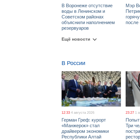
В Воронеже отсутствие
Мэр В
воды в Ленинском и
Петрин
Советском районах
горяч
объяснили наполнением
после
резервуаров
Ещё новости
В России
12:33
4 августа 2026
23:27
1 
Герман Греф: курорт
Попыт
«Манжерок» стал
Три че
драйвером экономики
постра
Республики Алтай
рестор