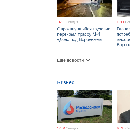
14:01
Сегодня
11:41
Се
Опрокинувшийся грузовик
Глава
перекрыл трассу М-4
потре
«Дон» под Воронежем
массов
Ворон
Ещё новости
Бизнес
12:00
Сегодня
10:35
Се