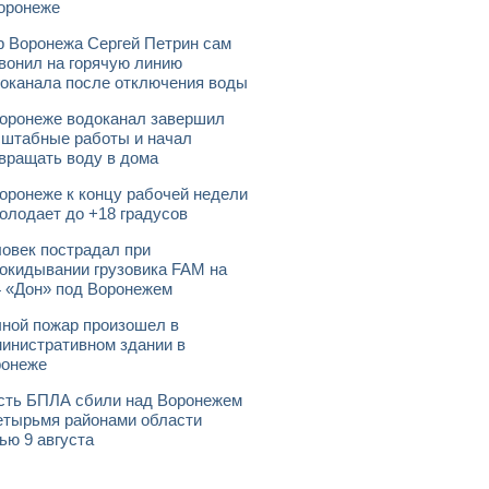
оронеже
 Воронежа Сергей Петрин сам
вонил на горячую линию
оканала после отключения воды
оронеже водоканал завершил
штабные работы и начал
вращать воду в дома
оронеже к концу рабочей недели
олодает до +18 градусов
овек пострадал при
окидывании грузовика FAM на
 «Дон» под Воронежем
ной пожар произошел в
инистративном здании в
ронеже
ть БПЛА сбили над Воронежем
етырьмя районами области
ью 9 августа