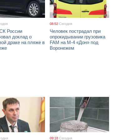
годня
08:52
Сегодня
 СК России
Человек пострадал при
бовал доклад о
опрокидывании грузовика
ой драке на пляже в
FAM на М-4 «Дон» под
еже
Воронежем
годня
09:18
Сегодня