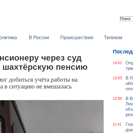
олитика
В России
Происшествия
Телеком
Послед
нсионеру через суд
Опр
14:01
а шахтёрскую пенсию
тра
мог добиться учёта работы на
В Л
13:55
обл
ка в ситуацию не вмешалась
оп
В В
12:00
Лен
объ
рез
Гла
11:41
док