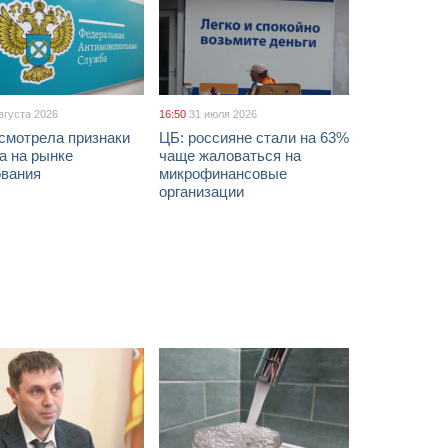
вгуста 2026
16:50
31 июля 2026
смотрела признаки
ЦБ: россияне стали на 63%
а на рынке
чаще жаловаться на
ования
микрофинансовые
организации