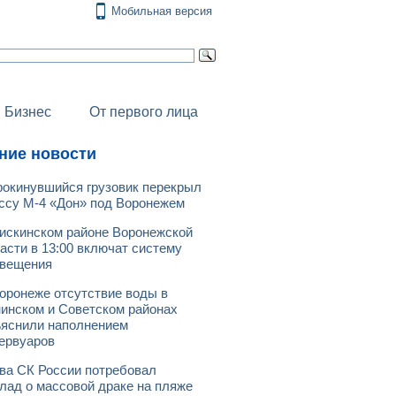
Мобильная версия
Бизнес
От первого лица
ние новости
окинувшийся грузовик перекрыл
ссу М-4 «Дон» под Воронежем
искинском районе Воронежской
асти в 13:00 включат систему
овещения
оронеже отсутствие воды в
инском и Советском районах
яснили наполнением
ервуаров
ва СК России потребовал
лад о массовой драке на пляже