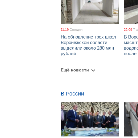
11:19
Сегодня
22:09
7 
На обновление трех школ
В Вор
Воронежской области
масшт
выделили около 280 млн
водоп
рублей
после
Ещё новости
В России