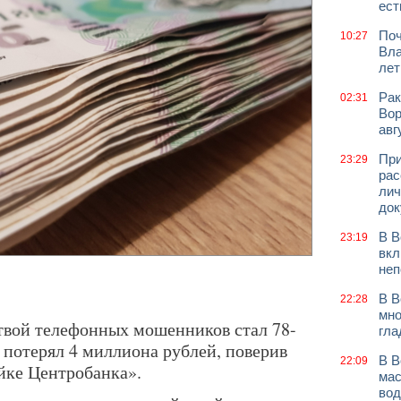
ест
Поч
10:27
Вла
лет
Рак
02:31
Вор
авг
При
23:29
рас
лич
док
В В
23:19
вкл
неп
В В
22:28
мно
твой телефонных мошенников стал 78-
гла
потерял 4 миллиона рублей, поверив
В В
22:09
йке Центробанка».
мас
вод