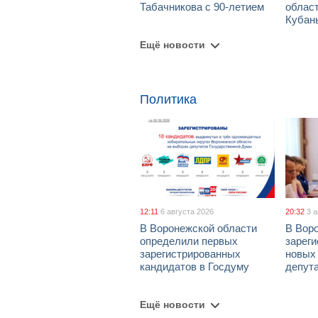
Табачникова с 90-летием
област
Кубан
Ещё новости
Политика
12:11
6 августа 2026
20:32
3 
В Воронежской области
В Вор
определили первых
зарег
зарегистрированных
новых
кандидатов в Госдуму
депут
Ещё новости