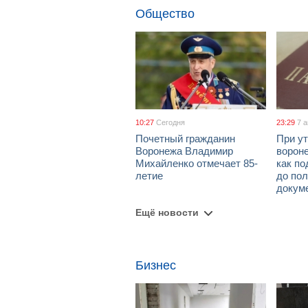
Общество
10:27
Сегодня
23:29
7 
Почетный гражданин
При ут
Воронежа Владимир
ворон
Михайленко отмечает 85-
как по
летие
до пол
докум
Ещё новости
Бизнес