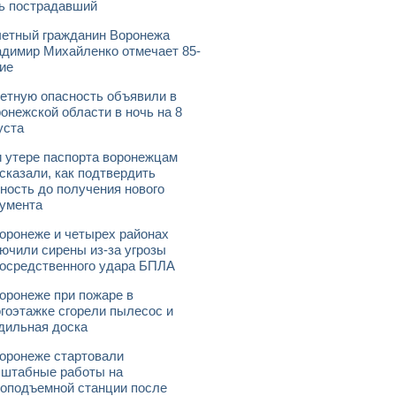
ь пострадавший
етный гражданин Воронежа
димир Михайленко отмечает 85-
ие
етную опасность объявили в
онежской области в ночь на 8
уста
 утере паспорта воронежцам
сказали, как подтвердить
ность до получения нового
умента
оронеже и четырех районах
ючили сирены из-за угрозы
осредственного удара БПЛА
оронеже при пожаре в
гоэтажке сгорели пылесос и
дильная доска
оронеже стартовали
штабные работы на
оподъемной станции после