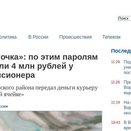
олитика
В России
Происшествия
Телеком
Послед
очка»: по этим паролям
Под
11:29
и 4 млн рублей у
уни
пос
нсионера
При
11:26
ского района передал деньги курьеру
Вор
й ячейке»
еще
На 
11:19
ссии
Вор
око
В В
10:43
вре