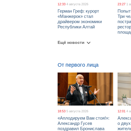
12:33
4 августа 2026
23:27
1 
Герман Греф: курорт
Попыт
«Манжерок» стал
Три че
драйвером экономики
постра
Республики Алтай
рестор
площа
Ещё новости
От первого лица
18:53
5 августа 2026
12:01
4 
«Аплодируем Вам стоя!»:
Алекс
Александр Гусев
о дву
поздравил Бронислава
жител