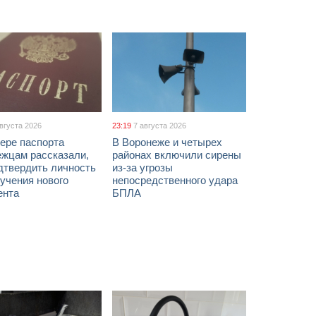
августа 2026
23:19
7 августа 2026
ере паспорта
В Воронеже и четырех
ежцам рассказали,
районах включили сирены
дтвердить личность
из-за угрозы
учения нового
непосредственного удара
ента
БПЛА