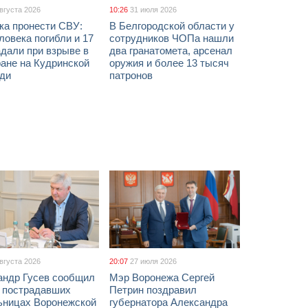
августа 2026
10:26
31 июля 2026
ка пронести СВУ:
В Белгородской области у
ловека погибли и 17
сотрудников ЧОПа нашли
дали при взрыве в
два гранатомета, арсенал
ане на Кудринской
оружия и более 13 тысяч
ди
патронов
августа 2026
20:07
27 июля 2026
андр Гусев сообщил
Мэр Воронежа Сергей
х пострадавших
Петрин поздравил
ьницах Воронежской
губернатора Александра