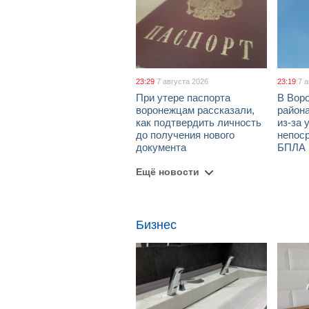
23:29
7 августа 2026
23:19
7 
При утере паспорта
В Вор
воронежцам рассказали,
район
как подтвердить личность
из-за 
до получения нового
непос
документа
БПЛА
Ещё новости
Бизнес