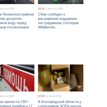
августа 2026
16:16
7 августа 2026
и Ленинского района
Сбер сообщил о
ежа досрочно
расширении поддержки
чили воду перед
пострадавших селлеров
вым отключением
Wildberries
августа 2026
10:26
31 июля 2026
ка пронести СВУ:
В Белгородской области у
ловека погибли и 17
сотрудников ЧОПа нашли