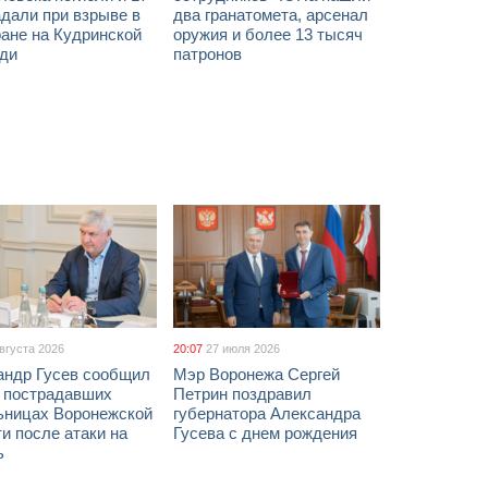
дали при взрыве в
два гранатомета, арсенал
ане на Кудринской
оружия и более 13 тысяч
ди
патронов
августа 2026
20:07
27 июля 2026
андр Гусев сообщил
Мэр Воронежа Сергей
х пострадавших
Петрин поздравил
ьницах Воронежской
губернатора Александра
и после атаки на
Гусева с днем рождения
ь