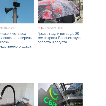
августа 2026
21:56
7 августа 2026
онеже и четырех
Грозы, град и ветер до 20
ах включили сирены
м/с накроют Воронежскую
угрозы
область 8 августа
редственного удара