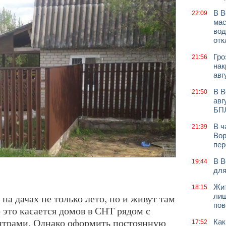
В В
22:09
мас
вод
отк
Гро
21:56
нак
авг
В В
21:50
авг
БП
В ч
21:39
Вор
пер
В В
19:44
для
Жит
18:15
а дачах не только лето, но и живут там
лиш
пов
 это касается домов в СНТ рядом с
трами. Однако оформить постоянную
Как
17:52