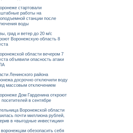
оронеже стартовали
штабные работы на
оподъемной станции после
лючения воды
зы, град и ветер до 20 м/с
роют Воронежскую область 8
уста
оронежской области вечером 7
уста объявили опасность атаки
ЛА
асти Ленинского района
онежа досрочно отключили воду
ед массовым отключением
оронеже Дом Гарденина откроют
 посетителей в сентябре
ельница Воронежской области
илась почти миллиона рублей,
ерив в «выгодные инвестиции»
 воронежцам обезопасить себя