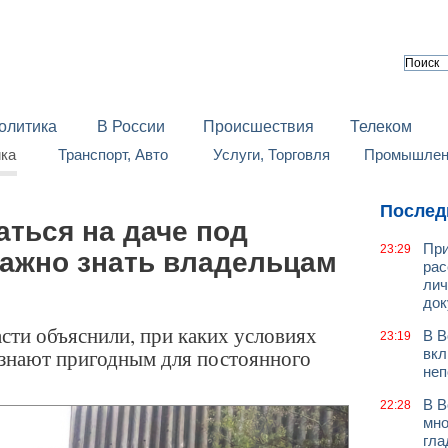
олитика
В России
Происшествия
Телеком
йка
Транспорт, Авто
Услуги, Торговля
Промышленн
Послед
ться на даче под
При
23:29
важно знать владельцам
рас
лич
док
ти объяснили, при каких условиях
В В
23:19
изнают пригодным для постоянного
вкл
неп
В В
22:28
мно
гла