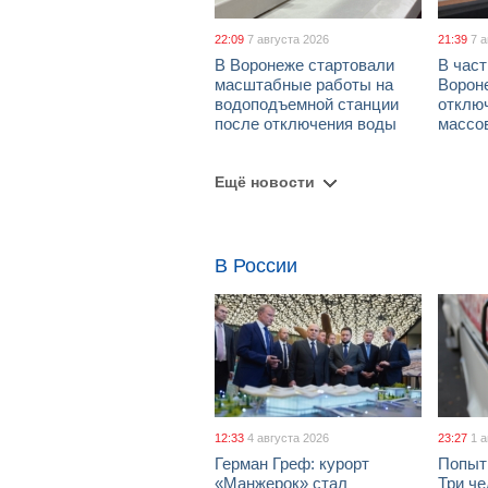
22:09
7 августа 2026
21:39
7 
В Воронеже стартовали
В част
масштабные работы на
Ворон
водоподъемной станции
отклю
после отключения воды
массо
Ещё новости
В России
12:33
4 августа 2026
23:27
1 
Герман Греф: курорт
Попыт
«Манжерок» стал
Три че