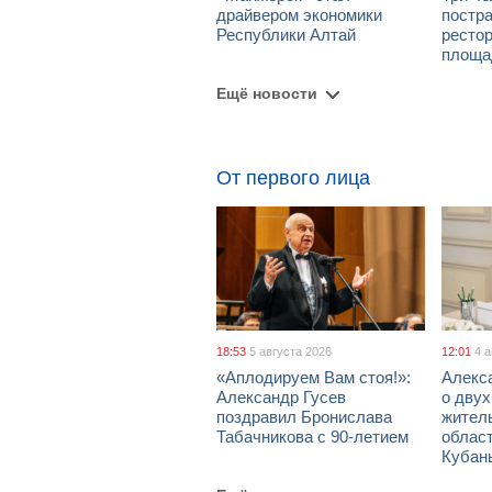
драйвером экономики
постра
Республики Алтай
рестор
площа
Ещё новости
От первого лица
18:53
5 августа 2026
12:01
4 
«Аплодируем Вам стоя!»:
Алекс
Александр Гусев
о дву
поздравил Бронислава
жител
Табачникова с 90-летием
област
Кубан