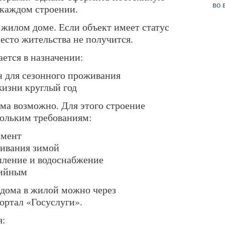
во 
 каждом строении.
 жилом доме. Если объект имеет статус
место жительства не получится.
ется в назначении:
 для сезонного проживания
изни круглый год
ома возможно. Для этого строение
кольким требованиям:
амент
ивания зимой
пление и водоснабжение
рийным
 дома в жилой можно через
ртал «Госуслуги».
я: