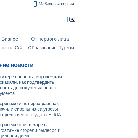
Мобильная версия
Бизнес
От первого лица
ость, С/Х
Образование, Туризм
ние новости
 утере паспорта воронежцам
сказали, как подтвердить
ность до получения нового
умента
оронеже и четырех районах
ючили сирены из-за угрозы
осредственного удара БПЛА
оронеже при пожаре в
гоэтажке сгорели пылесос и
дильная доска