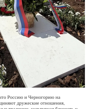
что Россию и Черногорию на
единяют дружеские отношения,
ные традиции, культурная близость и