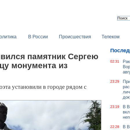
олитика
В России
Происшествия
Телеком
Послед
явился памятник Сергею
Рак
02:31
цу монумента из
Вор
авг
При
23:29
эта установили в городе рядом с
рас
лич
док
В В
23:19
вкл
неп
В В
22:28