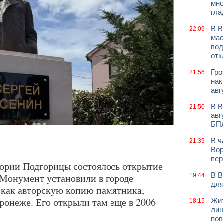
мно
гла
В В
22:09
мас
вод
отк
Гро
21:56
нак
авг
В В
21:50
авг
БП
В ч
21:39
.
Вор
пер
ории Подгорицы состоялось открытие
В В
Монумент установили в городе
19:44
для
 как авторскую копию памятника,
ронеже. Его открыли там еще в 2006
Жит
18:15
лиш
пов