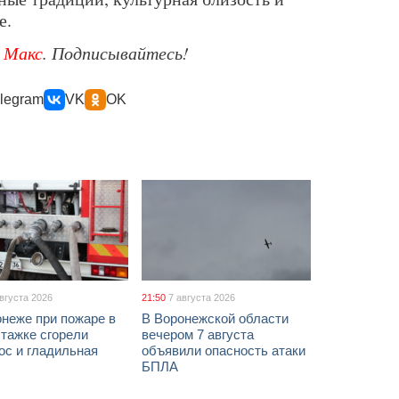
е.
е
Макс
. Подписывайтесь!
legram
VK
OK
августа 2026
21:50
7 августа 2026
неже при пожаре в
В Воронежской области
тажке сгорели
вечером 7 августа
ос и гладильная
объявили опасность атаки
БПЛА