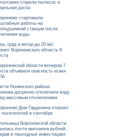
гоэтажке сгорели пылесос и
дильная доска
оронеже стартовали
штабные работы на
оподъемной станции после
лючения воды
зы, град и ветер до 20 м/с
роют Воронежскую область 8
уста
оронежской области вечером 7
уста объявили опасность атаки
ЛА
асти Ленинского района
онежа досрочно отключили воду
ед массовым отключением
оронеже Дом Гарденина откроют
 посетителей в сентябре
ельница Воронежской области
илась почти миллиона рублей,
ерив в «выгодные инвестиции»