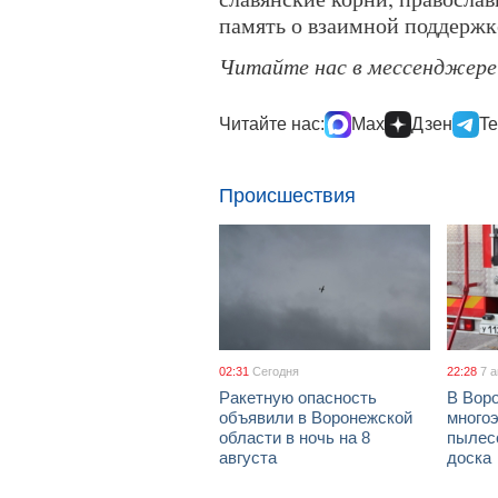
память о взаимной поддержк
Читайте нас в мессенджер
Читайте нас:
Max
Дзен
Te
Происшествия
02:31
Сегодня
22:28
7 
Ракетную опасность
В Воро
объявили в Воронежской
многоэ
области в ночь на 8
пылес
августа
доска