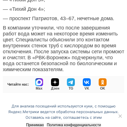
— «Тихий Дон 4»;
— проспект Патриотов, 43–67, нечетные дома.
В компании уточнили, что после завершения
работ вода может на некоторое время изменить
цвет. Специалисты объяснили это контактом
внутренних стенок труб с кислородом во время
отключения. После запуска системы сети промоют
и очистят. В «РВК-Воронеж» подчеркнули, что
вода останется безопасной по биологическим и
химическим показателям.
Читайте нас:
Max
Дзен
TG
VK
OK
Для анализа посещений используются куки, с помощью
Перейти на полную версию сайта
Яндекс.Метрики ведется обработка персональных данных.
Оставаясь на сайте, соглашаетесь с этим
Принимаю
Политика конфиденциальности