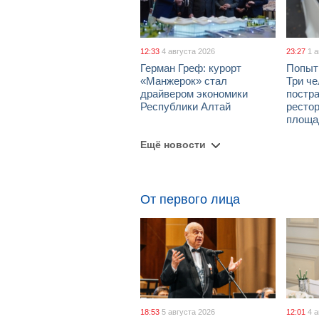
12:33
4 августа 2026
23:27
1 
Герман Греф: курорт
Попыт
«Манжерок» стал
Три че
драйвером экономики
постра
Республики Алтай
рестор
площа
Ещё новости
От первого лица
18:53
5 августа 2026
12:01
4 