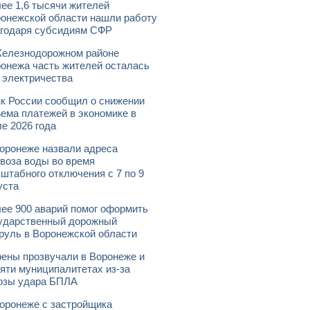
ее 1,6 тысячи жителей
онежской области нашли работу
годаря субсидиям СФР
елезнодорожном районе
онежа часть жителей осталась
 электричества
к России сообщил о снижении
ема платежей в экономике в
е 2026 года
оронеже назвали адреса
воза воды во время
штабного отключения с 7 по 9
уста
ее 900 аварий помог оформить
ударственный дорожный
руль в Воронежской области
ены прозвучали в Воронеже и
яти муниципалитетах из-за
озы удара БПЛА
оронеже с застройщика