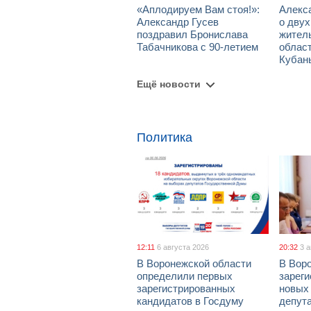
«Аплодируем Вам стоя!»:
Алекс
Александр Гусев
о дву
поздравил Бронислава
жител
Табачникова с 90-летием
област
Кубан
Ещё новости
Политика
12:11
6 августа 2026
20:32
3 
В Воронежской области
В Вор
определили первых
зарег
зарегистрированных
новых
кандидатов в Госдуму
депут