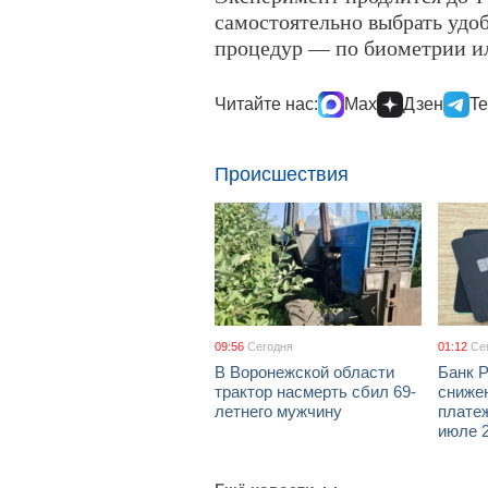
самостоятельно выбрать уд
процедур — по биометрии ил
Читайте нас:
Max
Дзен
Te
Происшествия
09:56
Сегодня
01:12
Се
В Воронежской области
Банк 
трактор насмерть сбил 69-
сниже
летнего мужчину
платеж
июле 2