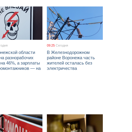
годня
09:25
Сегодня
онежской области
В Железнодорожном
на разнорабочих
районе Воронежа часть
на 46%, а зарплаты
жителей осталась без
ромонтажников — на
электричества