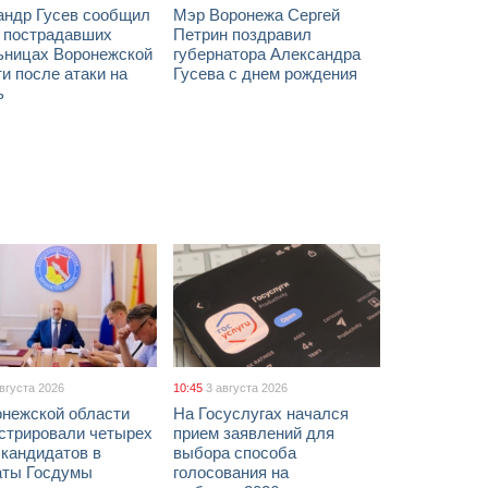
андр Гусев сообщил
Мэр Воронежа Сергей
х пострадавших
Петрин поздравил
ьницах Воронежской
губернатора Александра
и после атаки на
Гусева с днем рождения
ь
августа 2026
10:45
3 августа 2026
онежской области
На Госуслугах начался
истрировали четырех
прием заявлений для
 кандидатов в
выбора способа
аты Госдумы
голосования на