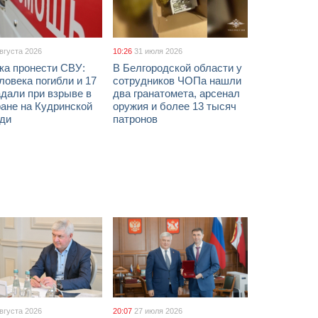
августа 2026
10:26
31 июля 2026
ка пронести СВУ:
В Белгородской области у
ловека погибли и 17
сотрудников ЧОПа нашли
дали при взрыве в
два гранатомета, арсенал
ане на Кудринской
оружия и более 13 тысяч
ди
патронов
августа 2026
20:07
27 июля 2026