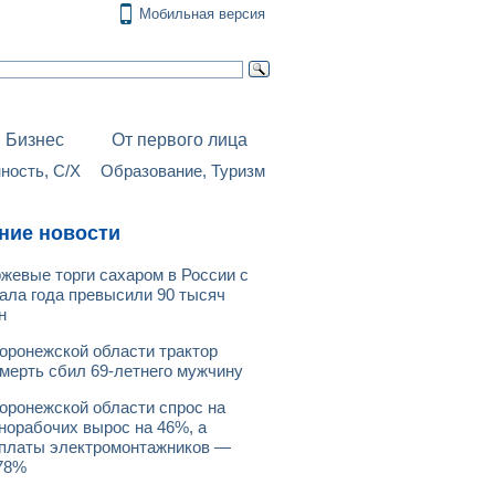
Мобильная версия
Бизнес
От первого лица
ость, С/Х
Образование, Туризм
ние новости
жевые торги сахаром в России с
ала года превысили 90 тысяч
н
оронежской области трактор
мерть сбил 69-летнего мужчину
оронежской области спрос на
норабочих вырос на 46%, а
платы электромонтажников —
78%