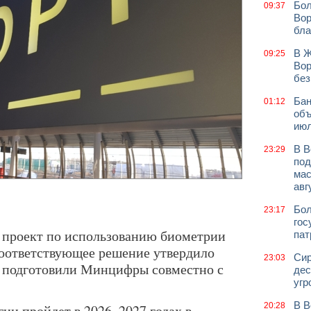
Бол
09:37
Вор
бла
В Ж
09:25
Вор
без
Бан
01:12
объ
июл
В В
23:29
под
мас
авг
Бол
23:17
гос
 проект по использованию биометрии
пат
Соответствующее решение утвердило
Сир
23:03
т подготовили Минцифры совместно с
дес
угр
В В
20:28
ии пройдет в 2026–2027 годах в