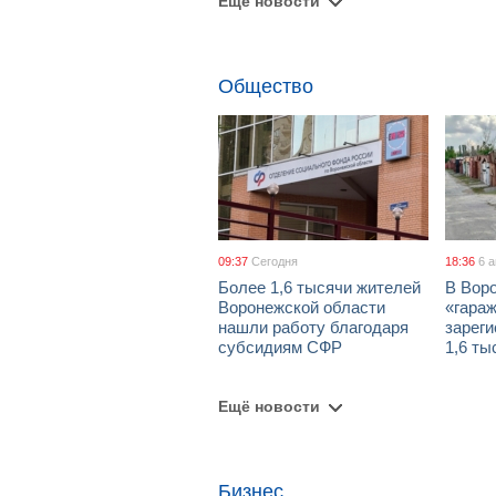
Ещё новости
Общество
09:37
Сегодня
18:36
6 
Более 1,6 тысячи жителей
В Вор
Воронежской области
«гара
нашли работу благодаря
зареги
субсидиям СФР
1,6 ты
Ещё новости
Бизнес