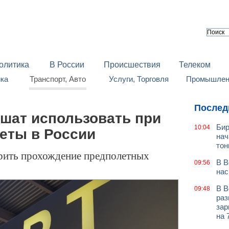
олитика
В России
Происшествия
Телеком
йка
Транспорт, Авто
Услуги, Торговля
Промышленн
Послед
шат использовать при
Бир
10:04
еты в России
нач
тон
орить прохождение предполетных
В В
09:56
нас
В В
09:48
раз
зар
на 