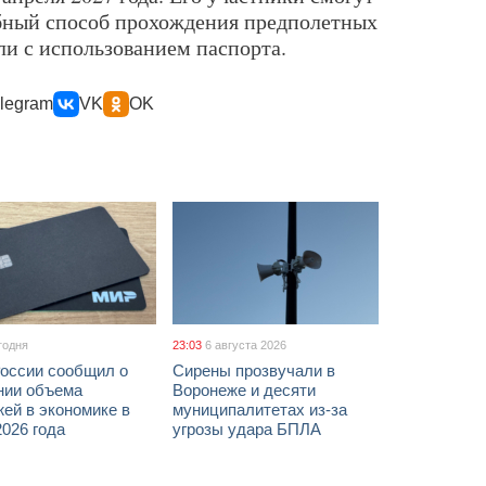
обный способ прохождения предполетных
и с использованием паспорта.
legram
VK
OK
годня
23:03
6 августа 2026
России сообщил о
Сирены прозвучали в
нии объема
Воронеже и десяти
ей в экономике в
муниципалитетах из-за
026 года
угрозы удара БПЛА