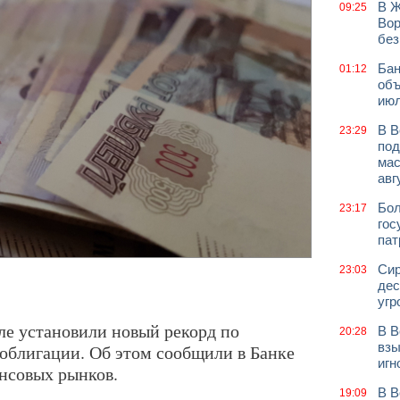
В Ж
09:25
Вор
без
Бан
01:12
объ
июл
В В
23:29
под
мас
авг
Бол
23:17
гос
пат
Сир
23:03
дес
угр
ле установили новый рекорд по
В В
20:28
взы
облигации. Об этом сообщили в Банке
игн
ансовых рынков.
В В
19:09