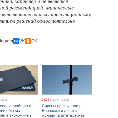
нный характер и не является
нной рекомендацией. Финансовые
тветствовать вашему инвестиционному
инятием решений самостоятельно
legram
VK
OK
годня
23:03
6 августа 2026
России сообщил о
Сирены прозвучали в
нии объема
Воронеже и десяти
ей в экономике в
муниципалитетах из-за