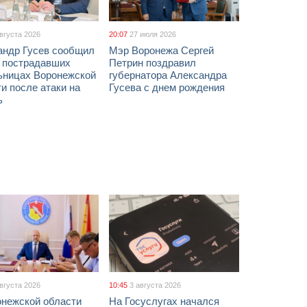
августа 2026
20:07
27 июля 2026
андр Гусев сообщил
Мэр Воронежа Сергей
х пострадавших
Петрин поздравил
ьницах Воронежской
губернатора Александра
и после атаки на
Гусева с днем рождения
ь
августа 2026
10:45
3 августа 2026
онежской области
На Госуслугах начался