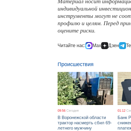
Материал носит информацио
индивидуальной инвестицио
инструменты могут не соо
профилю и целям. Перед пр
оцените риски.
Читайте нас:
Max
Дзен
Te
Происшествия
09:56
Сегодня
01:12
Се
В Воронежской области
Банк 
трактор насмерть сбил 69-
сниже
летнего мужчину
платеж