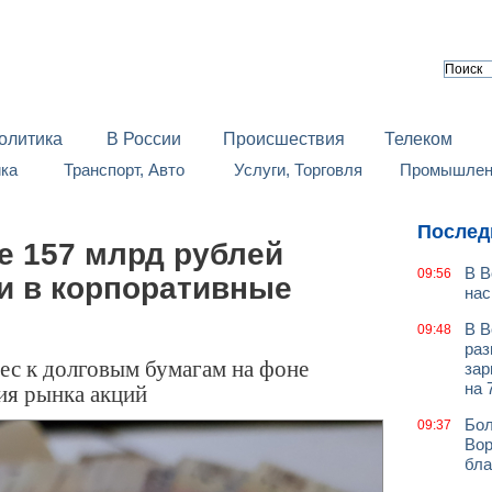
олитика
В России
Происшествия
Телеком
йка
Транспорт, Авто
Услуги, Торговля
Промышленн
Послед
е 157 млрд рублей
В В
09:56
и в корпоративные
нас
В В
09:48
раз
ес к долговым бумагам на фоне
зар
ия рынка акций
на 
Бол
09:37
Вор
бла