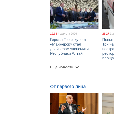
12:33
4 августа 2026
23:27
1 
Герман Греф: курорт
Попыт
«Манжерок» стал
Три че
драйвером экономики
постра
Республики Алтай
рестор
площа
Ещё новости
От первого лица