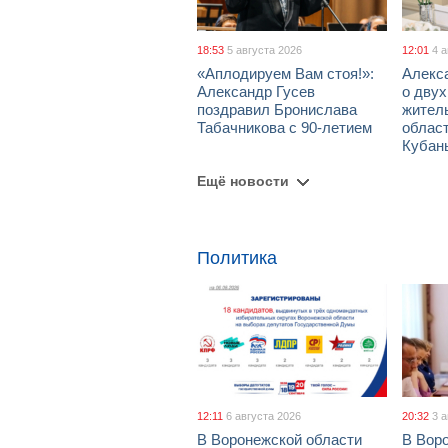
18:53
5 августа 2026
12:01
4 
«Аплодируем Вам стоя!»:
Алекс
Александр Гусев
о дву
поздравил Бронислава
жител
Табачникова с 90-летием
област
Кубан
Ещё новости
Политика
12:11
6 августа 2026
20:32
3 
В Воронежской области
В Вор