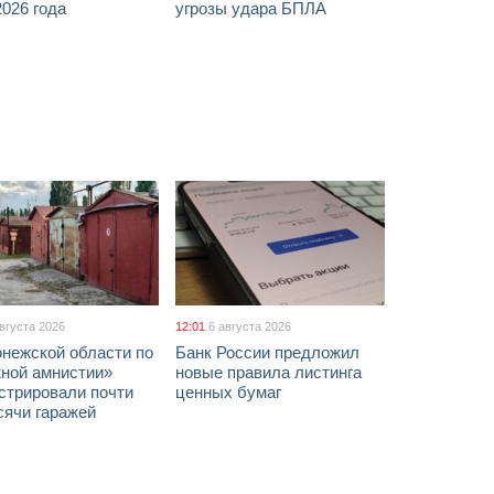
026 года
угрозы удара БПЛА
августа 2026
12:01
6 августа 2026
онежской области по
Банк России предложил
жной амнистии»
новые правила листинга
стрировали почти
ценных бумаг
сячи гаражей