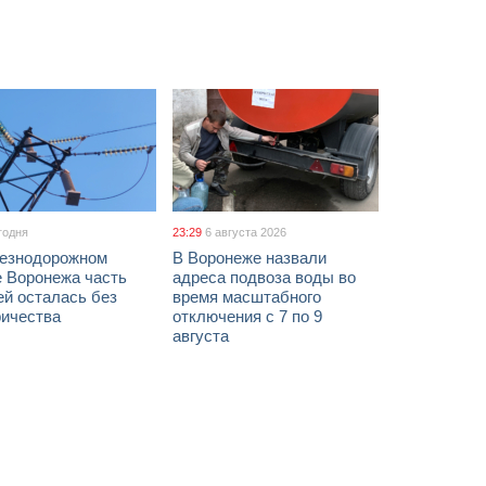
годня
23:29
6 августа 2026
езнодорожном
В Воронеже назвали
е Воронежа часть
адреса подвоза воды во
ей осталась без
время масштабного
ричества
отключения с 7 по 9
августа