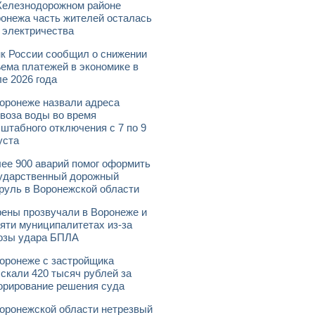
елезнодорожном районе
онежа часть жителей осталась
 электричества
к России сообщил о снижении
ема платежей в экономике в
е 2026 года
оронеже назвали адреса
воза воды во время
штабного отключения с 7 по 9
уста
ее 900 аварий помог оформить
ударственный дорожный
руль в Воронежской области
ены прозвучали в Воронеже и
яти муниципалитетах из-за
озы удара БПЛА
оронеже с застройщика
скали 420 тысяч рублей за
орирование решения суда
оронежской области нетрезвый