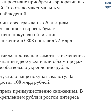
есяц россияне приобрели корпоративных
вод
ей. Это стало максимальным
аре
 наблюдений.
о интерес граждан к облигациям
вышения котировок бумаг.
тивно покупали облигации
вложений в ОФЗ составил 92 млрд
 также произошли заметные изменения.
омпании вдвое увеличили объем продаж
особствовало укреплению рубля.
т, стало чаще покупать валюту. За
остиг 108 млрд рублей.
прель преимущественно снижением. В
укреплением рубля и ростом интереса