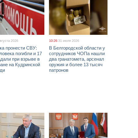
августа 2026
10:26
31 июля 2026
ка пронести СВУ:
В Белгородской области у
ловека погибли и 17
сотрудников ЧОПа нашли
дали при взрыве в
два гранатомета, арсенал
ане на Кудринской
оружия и более 13 тысяч
ди
патронов