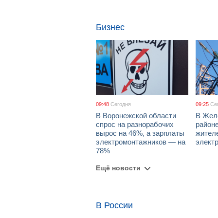
Бизнес
09:48
Сегодня
09:25
Се
В Воронежской области
В Жел
спрос на разнорабочих
район
вырос на 46%, а зарплаты
жител
электромонтажников — на
элект
78%
Ещё новости
В России