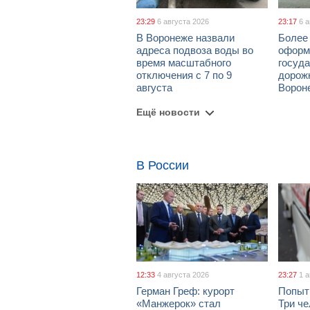
23:29
6 августа 2026
23:17
6 
В Воронеже назвали
Более 
адреса подвоза воды во
оформ
время масштабного
госуд
отключения с 7 по 9
дорож
августа
Ворон
Ещё новости
В России
12:33
4 августа 2026
23:27
1 
Герман Греф: курорт
Попыт
«Манжерок» стал
Три че