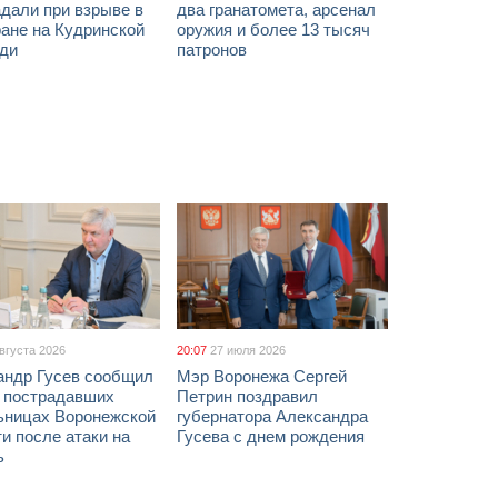
дали при взрыве в
два гранатомета, арсенал
ане на Кудринской
оружия и более 13 тысяч
ди
патронов
августа 2026
20:07
27 июля 2026
андр Гусев сообщил
Мэр Воронежа Сергей
х пострадавших
Петрин поздравил
ьницах Воронежской
губернатора Александра
и после атаки на
Гусева с днем рождения
ь