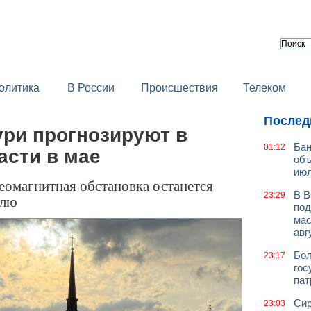
олитика
В России
Происшествия
Телеком
Послед
ури прогнозируют в
Бан
01:12
асти в мае
объ
июл
еомагнитная обстановка останется
В В
23:29
елю
под
мас
авг
Бол
23:17
гос
пат
Сир
23:03