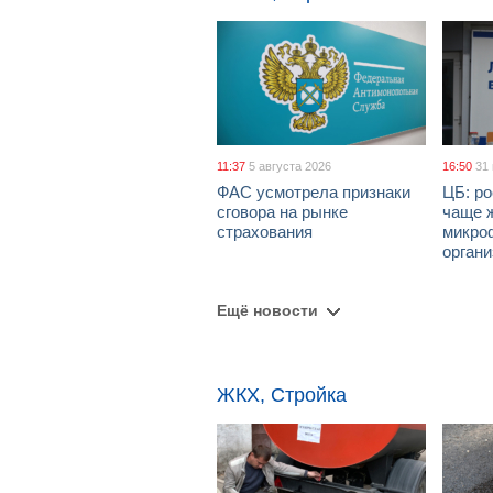
11:37
5 августа 2026
16:50
31
ФАС усмотрела признаки
ЦБ: ро
сговора на рынке
чаще 
страхования
микро
орган
Ещё новости
ЖКХ, Стройка