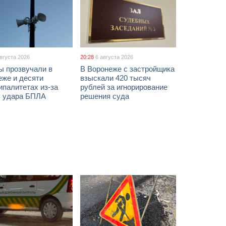
августа 2026
20:28
6 августа 2026
ы прозвучали в
В Воронеже с застройщика
еже и десяти
взыскали 420 тысяч
палитетах из-за
рублей за игнорирование
ы удара БПЛА
решения суда