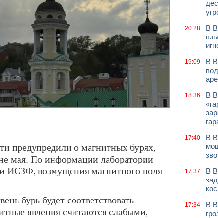
дес
угр
В В
20:28
взы
игн
В В
19:09
вод
аре
В В
18:36
«га
зар
гар
В В
17:40
ти предупредили о магнитных бурях,
мош
зво
не мая. По информации лаборатории
и ИСЗФ, возмущения магнитного поля
В В
17:37
зад
кос
вень бурь будет соответствовать
В В
17:34
нитные явления считаются слабыми,
гро