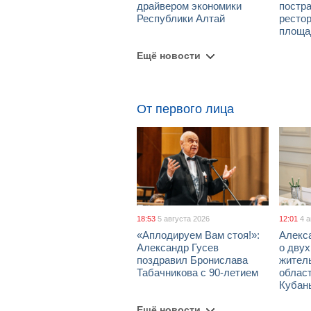
драйвером экономики
постра
Республики Алтай
рестор
площа
Ещё новости
От первого лица
18:53
5 августа 2026
12:01
4 
«Аплодируем Вам стоя!»:
Алекс
Александр Гусев
о дву
поздравил Бронислава
жител
Табачникова с 90-летием
област
Кубан
Ещё новости