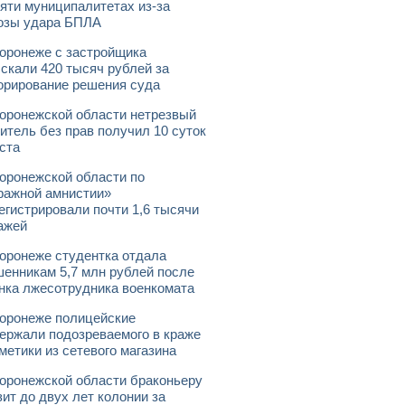
яти муниципалитетах из-за
озы удара БПЛА
оронеже с застройщика
скали 420 тысяч рублей за
орирование решения суда
оронежской области нетрезвый
итель без прав получил 10 суток
ста
оронежской области по
ражной амнистии»
егистрировали почти 1,6 тысячи
ажей
оронеже студентка отдала
енникам 5,7 млн рублей после
нка лжесотрудника военкомата
оронеже полицейские
ержали подозреваемого в краже
метики из сетевого магазина
оронежской области браконьеру
зит до двух лет колонии за