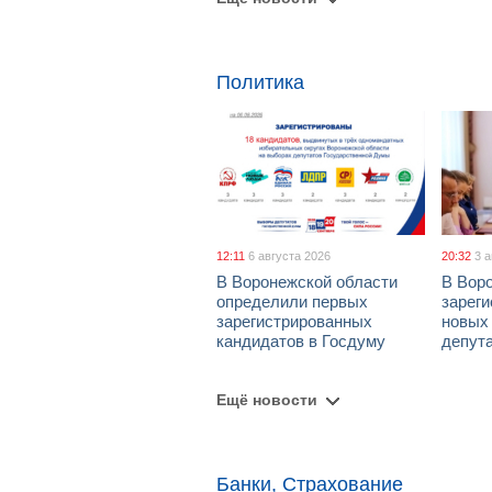
Политика
12:11
6 августа 2026
20:32
3 
В Воронежской области
В Вор
определили первых
зарег
зарегистрированных
новых
кандидатов в Госдуму
депут
Ещё новости
Банки, Страхование