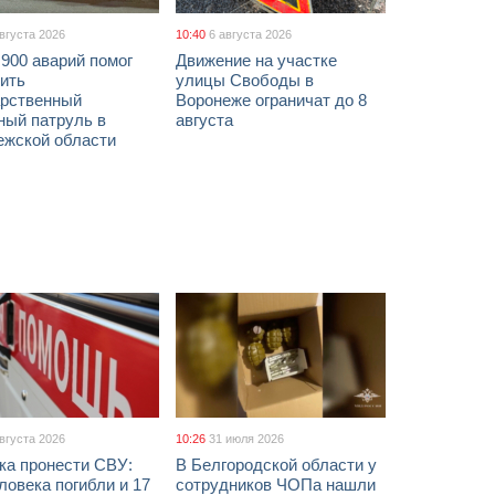
августа 2026
10:40
6 августа 2026
900 аварий помог
Движение на участке
ить
улицы Свободы в
арственный
Воронеже ограничат до 8
ный патруль в
августа
ежской области
августа 2026
10:26
31 июля 2026
ка пронести СВУ:
В Белгородской области у
ловека погибли и 17
сотрудников ЧОПа нашли