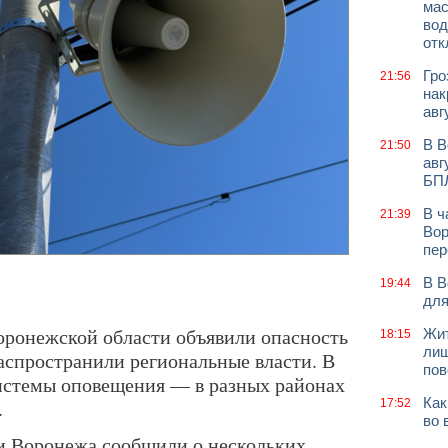
мас
вод
отк
Гро
21:56
нак
авг
В В
21:50
авг
БП
В ч
21:39
Вор
пер
В В
19:44
для
оронежской области объявили опасность
Жит
18:15
лиш
спространили региональные власти. В
пов
истемы оповещения — в разных районах
Как
.
17:52
во 
и Воронежа сообщили о нескольких