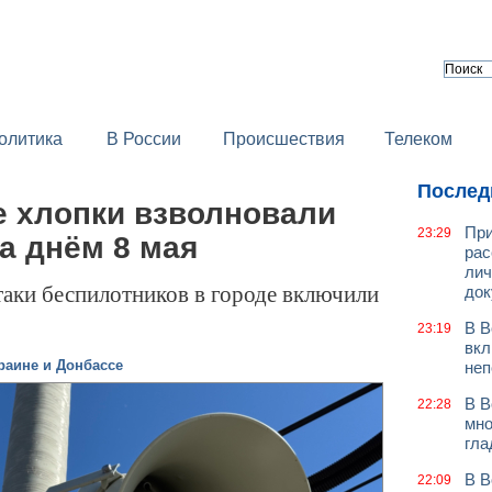
олитика
В России
Происшествия
Телеком
Послед
е хлопки взволновали
При
23:29
а днём 8 мая
рас
лич
таки беспилотников в городе включили
док
В В
23:19
вкл
раине и Донбассе
неп
В В
22:28
мно
гла
В В
22:09