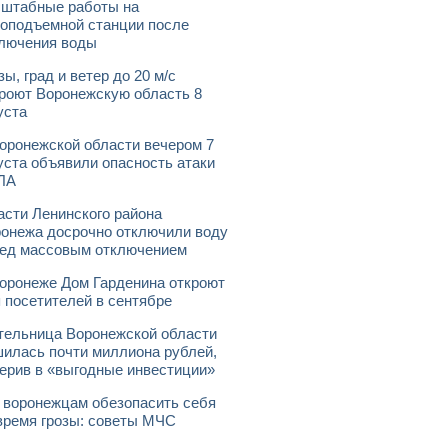
штабные работы на
оподъемной станции после
лючения воды
зы, град и ветер до 20 м/с
роют Воронежскую область 8
уста
оронежской области вечером 7
уста объявили опасность атаки
ЛА
асти Ленинского района
онежа досрочно отключили воду
ед массовым отключением
оронеже Дом Гарденина откроют
 посетителей в сентябре
ельница Воронежской области
илась почти миллиона рублей,
ерив в «выгодные инвестиции»
 воронежцам обезопасить себя
время грозы: советы МЧС