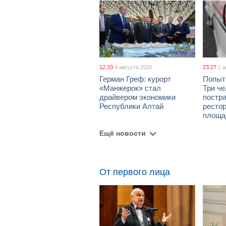
12:33
4 августа 2026
23:27
1 
Герман Греф: курорт
Попыт
«Манжерок» стал
Три че
драйвером экономики
постра
Республики Алтай
рестор
площа
Ещё новости
От первого лица