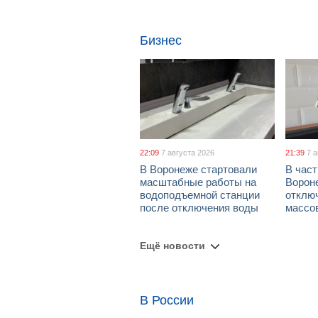
Бизнес
22:09
7 августа 2026
21:39
7 
В Воронеже стартовали
В част
масштабные работы на
Ворон
водоподъемной станции
отклю
после отключения воды
массо
Ещё новости
В России