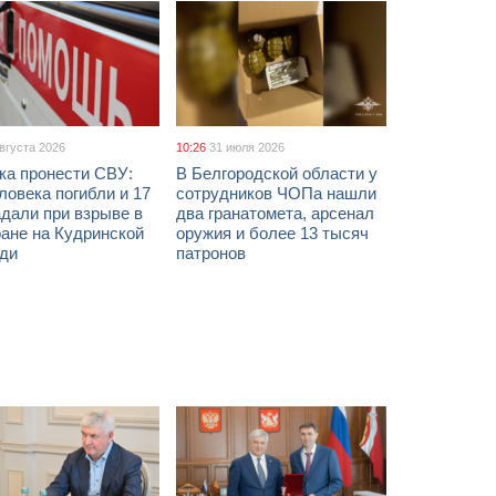
августа 2026
10:26
31 июля 2026
ка пронести СВУ:
В Белгородской области у
ловека погибли и 17
сотрудников ЧОПа нашли
дали при взрыве в
два гранатомета, арсенал
ане на Кудринской
оружия и более 13 тысяч
ди
патронов