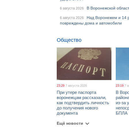
В Воронежской област
6 августа 2026
Над Воронежем и 14 
6 августа 2026
повреждены дома и автомобили
Общество
23:29
7 августа 2026
23:19
7 
При утере паспорта
В Вор
воронежцам рассказали,
район
как подтвердить личность
из-за 
до получения нового
непос
документа
БПЛА
Ещё новости