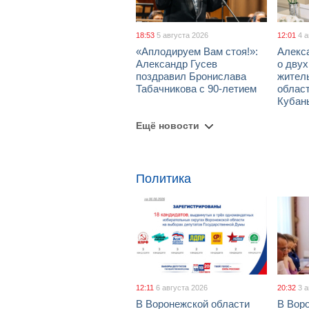
18:53
5 августа 2026
12:01
4 
«Аплодируем Вам стоя!»:
Алекс
Александр Гусев
о дву
поздравил Бронислава
жител
Табачникова с 90-летием
област
Кубан
Ещё новости
Политика
12:11
6 августа 2026
20:32
3 
В Воронежской области
В Вор