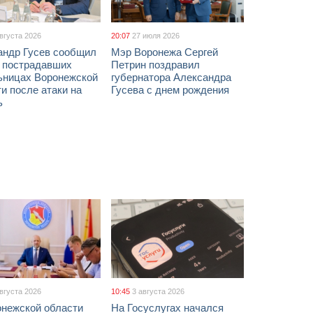
августа 2026
20:07
27 июля 2026
андр Гусев сообщил
Мэр Воронежа Сергей
х пострадавших
Петрин поздравил
ьницах Воронежской
губернатора Александра
и после атаки на
Гусева с днем рождения
ь
августа 2026
10:45
3 августа 2026
онежской области
На Госуслугах начался