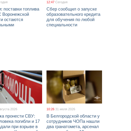
годня
12:47
Сегодня
: поставки топлива
Сбер сообщил о запуске
С Воронежской
образовательного кредита
ти остаются
для обучения по любой
льными
специальности
августа 2026
10:26
31 июля 2026
ка пронести СВУ:
В Белгородской области у
ловека погибли и 17
сотрудников ЧОПа нашли
дали при взрыве в
два гранатомета, арсенал