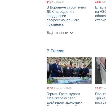
14:37
Сегодня
13:53
Се
В Воронеже строителей
Власти
ДСК наградили в
на АЗ
преддверии
облас
профессионального
стаби
праздника
Ещё новости
В России
12:33
4 августа 2026
23:27
1 
Герман Греф: курорт
Попыт
«Манжерок» стал
Три че
драйвером экономики
постра