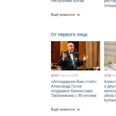
Республики Алтай
рестор
площа
Ещё новости
От первого лица
18:53
5 августа 2026
12:01
4 
«Аплодируем Вам стоя!»:
Алекс
Александр Гусев
о дву
поздравил Бронислава
жител
Табачникова с 90-летием
област
Кубан
Ещё новости