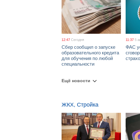
12:47
Сегодня
11:37
5 а
Сбер сообщил о запуске
ФАС у
образовательного кредита
сговор
для обучения по любой
страх
специальности
Ещё новости
ЖКХ, Стройка