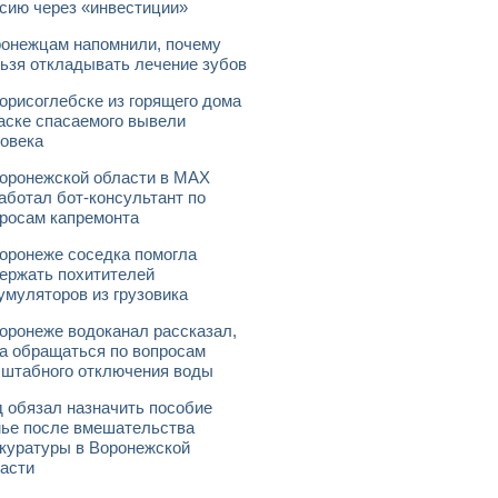
сию через «инвестиции»
онежцам напомнили, почему
ьзя откладывать лечение зубов
орисоглебске из горящего дома
аске спасаемого вывели
овека
оронежской области в МАХ
аботал бот-консультант по
росам капремонта
оронеже соседка помогла
ержать похитителей
умуляторов из грузовика
оронеже водоканал рассказал,
а обращаться по вопросам
штабного отключения воды
 обязал назначить пособие
ье после вмешательства
куратуры в Воронежской
асти