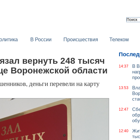
олитика
В России
Происшествия
Телеком
Послед
язал вернуть 248 тысяч
В В
14:37
це Воронежской области
наг
про
енников, деньги перевели на карту
Вла
13:53
Вор
ст
Сбе
12:47
обр
обу
Жит
12:40
тыс