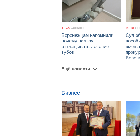
11:36
Сегодня
10:48
Се
Воронежцам напомнили,
Суд о
почему нельзя
пособ
откладывать лечение
вмеша
зубов
проку
Ворон
Ещё новости
Бизнес