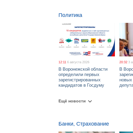
Политика
12:11
6 августа 2026
20:32
3 
В Воронежской области
В Вор
определили первых
зарег
зарегистрированных
новых
кандидатов в Госдуму
депут
Ещё новости
Банки, Страхование