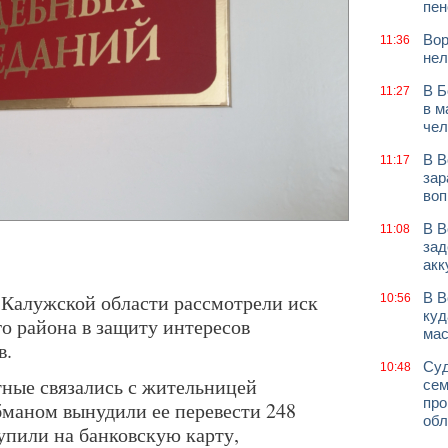
пен
Вор
11:36
нел
В Б
11:27
в м
чел
В В
11:17
зар
воп
В В
11:08
зад
акк
Калужской области рассмотрели иск
В В
10:56
куд
о района в защиту интересов
мас
в.
Суд
10:48
тные связались с жительницей
сем
про
бманом вынудили ее перевести 248
обл
упили на банковскую карту,