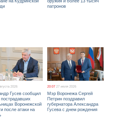
ане на Кудринской
оружия и более 13 тысяч
ди
патронов
августа 2026
20:07
27 июля 2026
андр Гусев сообщил
Мэр Воронежа Сергей
х пострадавших
Петрин поздравил
ьницах Воронежской
губернатора Александра
и после атаки на
Гусева с днем рождения
ь