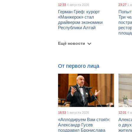
12:33
4 августа 2026
23:27
1 
Герман Греф: курорт
Попыт
«Манжерок» стал
Три че
драйвером экономики
постра
Республики Алтай
рестор
площа
Ещё новости
От первого лица
18:53
5 августа 2026
12:01
4 
«Аплодируем Вам стоя!»:
Алекс
Александр Гусев
о дву
поздравил Бронислава
жител