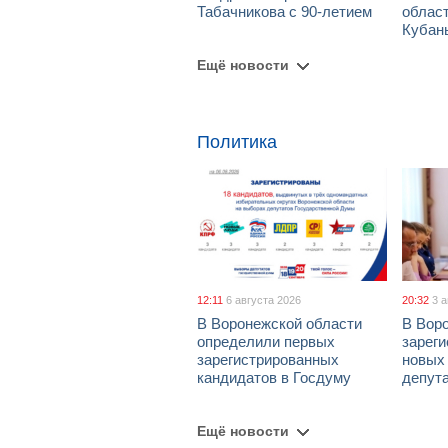
Табачникова с 90-летием
област
Кубан
Ещё новости
Политика
12:11
6 августа 2026
20:32
3 
В Воронежской области
В Вор
определили первых
зарег
зарегистрированных
новых
кандидатов в Госдуму
депут
Ещё новости