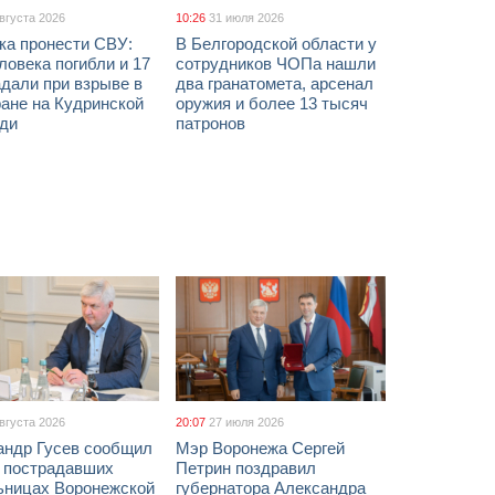
августа 2026
10:26
31 июля 2026
ка пронести СВУ:
В Белгородской области у
ловека погибли и 17
сотрудников ЧОПа нашли
дали при взрыве в
два гранатомета, арсенал
ане на Кудринской
оружия и более 13 тысяч
ди
патронов
августа 2026
20:07
27 июля 2026
андр Гусев сообщил
Мэр Воронежа Сергей
х пострадавших
Петрин поздравил
ьницах Воронежской
губернатора Александра