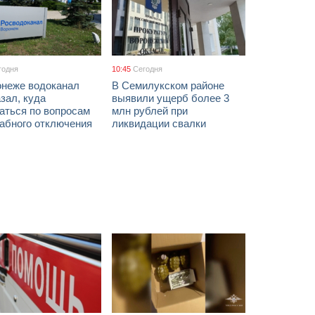
годня
10:45
Сегодня
онеже водоканал
В Семилукском районе
зал, куда
выявили ущерб более 3
аться по вопросам
млн рублей при
абного отключения
ликвидации свалки