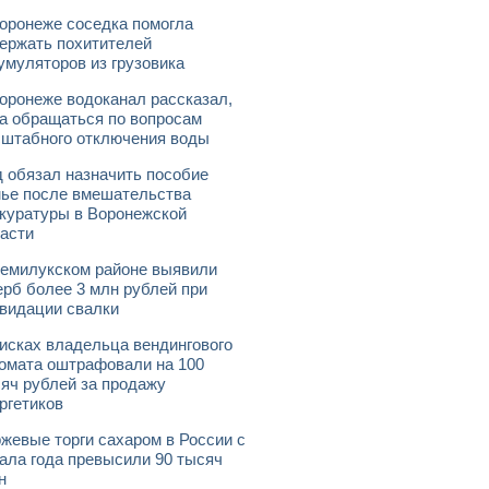
оронеже соседка помогла
ержать похитителей
умуляторов из грузовика
оронеже водоканал рассказал,
а обращаться по вопросам
штабного отключения воды
 обязал назначить пособие
ье после вмешательства
куратуры в Воронежской
асти
емилукском районе выявили
рб более 3 млн рублей при
видации свалки
исках владельца вендингового
омата оштрафовали на 100
яч рублей за продажу
ргетиков
жевые торги сахаром в России с
ала года превысили 90 тысяч
н