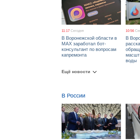
11:17
Сегодня
10:56
Се
В Воронежской области в
В Вор
МАХ заработал бот-
расска
консультант по вопросам
обращ
капремонта
масшт
воды
Ещё новости
В России