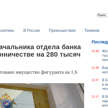
олитика
В России
Происшествия
Телеком
Послед
ачальника отдела банка
Жит
12:40
нничестве на 280 тысяч
тыс
пен
Вор
11:36
стовано имущество фигуранта на 1,6
нел
В Б
11:27
в м
чел
В В
11:17
зар
воп