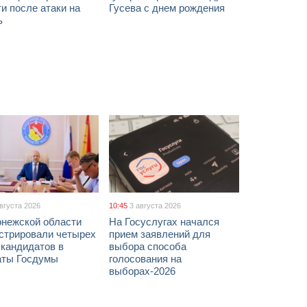
и после атаки на
Гусева с днем рождения
ь
августа 2026
10:45
3 августа 2026
онежской области
На Госуслугах начался
истрировали четырех
прием заявлений для
 кандидатов в
выбора способа
аты Госдумы
голосования на
выборах-2026