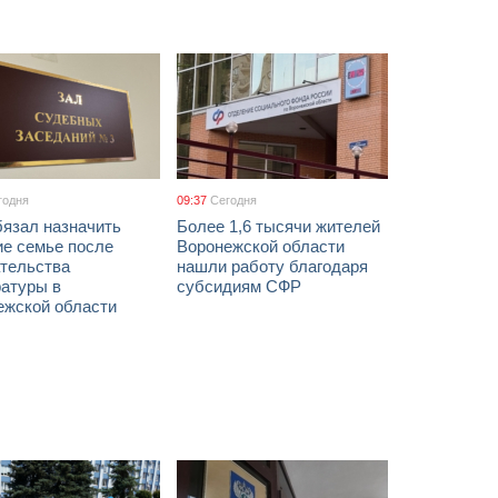
годня
09:37
Сегодня
бязал назначить
Более 1,6 тысячи жителей
ие семье после
Воронежской области
тельства
нашли работу благодаря
ратуры в
субсидиям СФР
ежской области