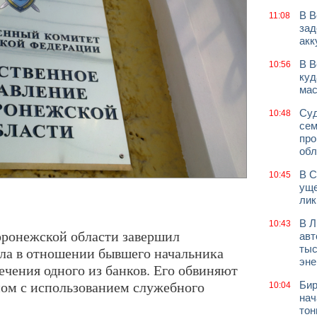
В В
11:08
зад
акк
В В
10:56
куд
мас
Суд
10:48
сем
про
обл
В С
10:45
уще
лик
В Л
10:43
оронежской области завершил
авт
тыс
ела в отношении бывшего начальника
эне
ечения одного из банков. Его обвиняют
ом с использованием служебного
Бир
10:04
нач
тон