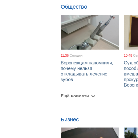
Общество
11:36
Сегодня
10:48
Се
Воронежцам напомнили,
Суд о
почему нельзя
пособ
откладывать лечение
вмеша
зубов
проку
Ворон
Ещё новости
Бизнес