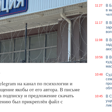
В Б
11:27
в м
чел
В В
11:17
зар
воп
В В
11:08
зад
акк
В В
10:56
куд
мас
.
Суд
10:48
сем
elegram на канал по психологии и
про
обл
щение якобы от его автора. В письме
а подписку и предложение скачать
В С
10:45
ению был прикреплён файл с
уще
лик