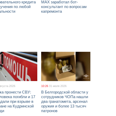
вательного кредита
МАХ заработал бот-
бучения по любой
консультант по вопросам
альности
капремонта
августа 2026
10:26
31 июля 2026
ка пронести СВУ:
В Белгородской области у
ловека погибли и 17
сотрудников ЧОПа нашли
дали при взрыве в
два гранатомета, арсенал
ане на Кудринской
оружия и более 13 тысяч
ди
патронов