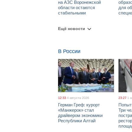
на АЗС Воронежской
образо
области остаются
для о
стабильными
специ
Ещё новости
В России
12:33
4 августа 2026
23:27
1 
Герман Греф: курорт
Попыт
«Манжерок» стал
Три че
драйвером экономики
постра
Республики Алтай
рестор
площа