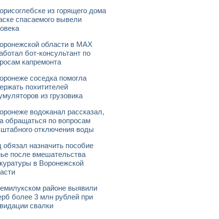
орисоглебске из горящего дома
аске спасаемого вывели
овека
оронежской области в МАХ
аботал бот-консультант по
росам капремонта
оронеже соседка помогла
ержать похитителей
умуляторов из грузовика
оронеже водоканал рассказал,
а обращаться по вопросам
штабного отключения воды
 обязал назначить пособие
ье после вмешательства
куратуры в Воронежской
асти
емилукском районе выявили
рб более 3 млн рублей при
видации свалки