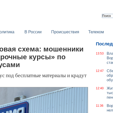
олитика
В России
Происшествия
Телеком
Послед
овая схема: мошенники
Вла
13:53
рочные курсы» по
Вор
ст
русами
Сбе
12:47
с под бесплатные материалы и крадут
обр
обу
Жит
12:40
тыс
пен
Вор
11:36
нел