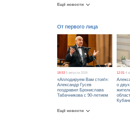
Ещё новости
От первого лица
18:53
5 августа 2026
12:01
4 
«Аплодируем Вам стоя!»:
Алекс
Александр Гусев
о дву
поздравил Бронислава
жител
Табачникова с 90-летием
област
Кубан
Ещё новости