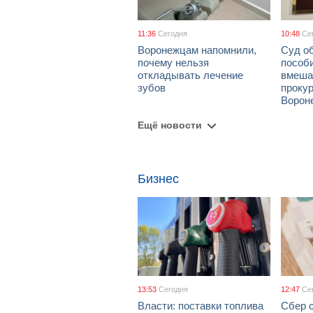
11:36
Сегодня
10:48
Се
Воронежцам напомнили,
Суд о
почему нельзя
пособ
откладывать лечение
вмеша
зубов
проку
Ворон
Ещё новости
Бизнес
13:53
Сегодня
12:47
Се
Власти: поставки топлива
Сбер 