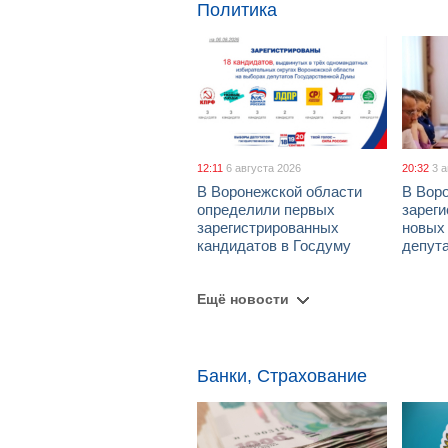
Политика
12:11
6 августа 2026
20:32
3 
В Воронежской области
В Вор
определили первых
зарег
зарегистрированных
новых
кандидатов в Госдуму
депут
Ещё новости
Банки, Страхование