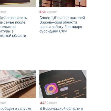
годня
09:37
Сегодня
бязал назначить
Более 1,6 тысячи жителей
ие семье после
Воронежской области
тельства
нашли работу благодаря
ратуры в
субсидиям СФР
ежской области
годня
11:17
Сегодня
сообщил о запуске
В Воронежской области в