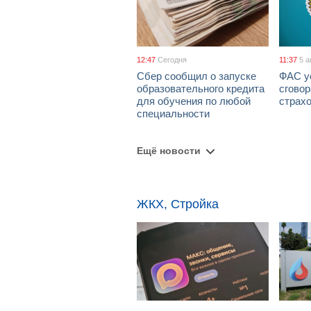
12:47
Сегодня
11:37
5 а
Сбер сообщил о запуске
ФАС у
образовательного кредита
сговор
для обучения по любой
страх
специальности
Ещё новости
ЖКХ, Стройка