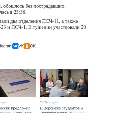
 обошлось без пострадавших.
ась в 23:38.
тали два отделения ПСЧ-11, а также
23 и ПСЧ-1. В тушении участвовали 20
legram
VK
OK
годня
11:05
Сегодня
России предложил
В Воронеже студентов и
 правила листинга
тренеров начнут массово