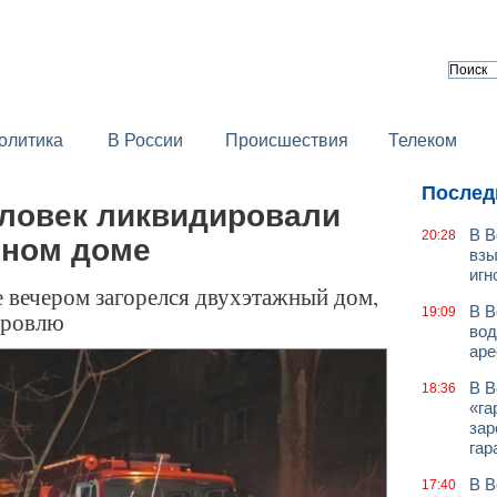
олитика
В России
Происшествия
Телеком
Послед
еловек ликвидировали
В В
20:28
нном доме
взы
игн
вечером загорелся двухэтажный дом,
В В
19:09
кровлю
вод
аре
В В
18:36
«га
зар
гар
В В
17:40