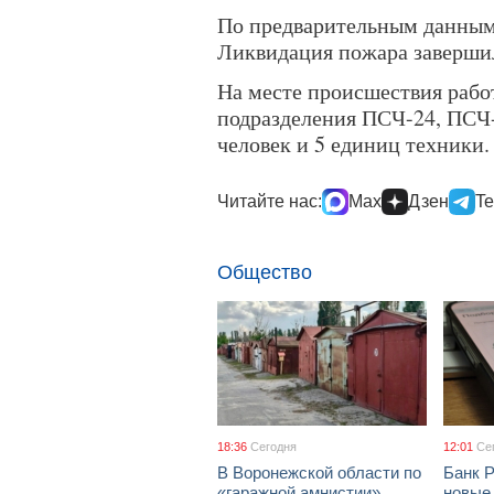
По предварительным данным,
Ликвидация пожара завершил
На месте происшествия рабо
подразделения ПСЧ-24, ПСЧ-
человек и 5 единиц техники.
Читайте нас:
Max
Дзен
Te
Общество
18:36
Сегодня
12:01
Се
В Воронежской области по
Банк 
«гаражной амнистии»
новые