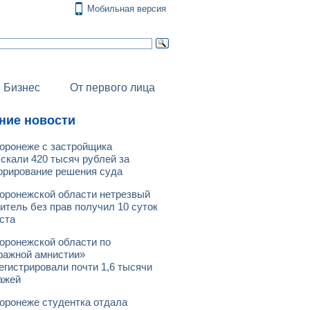
Мобильная версия
Бизнес
От первого лица
ние новости
оронеже с застройщика
скали 420 тысяч рублей за
орирование решения суда
оронежской области нетрезвый
итель без прав получил 10 суток
ста
оронежской области по
ражной амнистии»
егистрировали почти 1,6 тысячи
ажей
оронеже студентка отдала