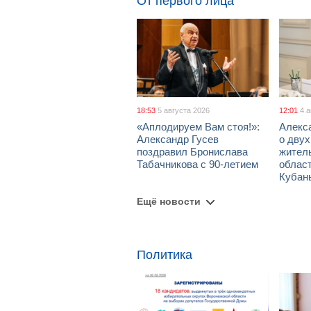
От первого лица
18:53
5 августа 2026
12:01
4 
«Аплодируем Вам стоя!»:
Алекс
Александр Гусев
о дву
поздравил Бронислава
жител
Табачникова с 90-летием
област
Кубан
Ещё новости
Политика