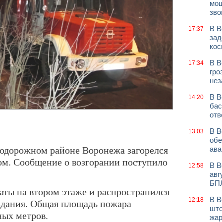
мош
зво
В В
17:37
зад
кос
В В
17:34
гро
нез
В В
14:20
бас
отв
В В
13:03
обе
нодорожном районе Воронежа загорелся
ава
ом. Сообщение о возгорании поступило
В В
12:58
авг
БП
аты на втором этаже и распространился
В В
12:18
здания. Общая площадь пожара
што
ных метров.
жар