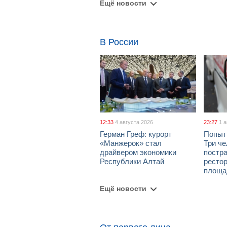
Ещё новости
В России
12:33
4 августа 2026
23:27
1 
Герман Греф: курорт
Попыт
«Манжерок» стал
Три че
драйвером экономики
постра
Республики Алтай
рестор
площа
Ещё новости