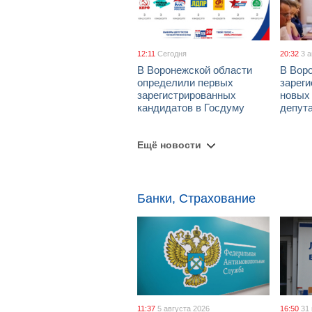
12:11
Сегодня
20:32
3 
В Воронежской области
В Вор
определили первых
зарег
зарегистрированных
новых
кандидатов в Госдуму
депут
Ещё новости
Банки, Страхование
11:37
5 августа 2026
16:50
31