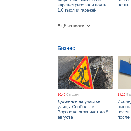
зарегистрировали почти
ценны
1,6 тысячи гаражей
Ещё новости
Бизнес
10:40
Сегодня
19:25
5 
Движение на участке
Иссле
улицы Свободы в
рынок 
Воронеже ограничат до 8
весен
августа
после