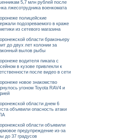
енникам 5,7 млн рублей после
нка лжесотрудника военкомата
оронеже полицейские
ержали подозреваемого в краже
метики из сетевого магазина
оронежской области браконьеру
зит до двух лет колонии за
аконный вылов рыбы
оронеже водителя пикапа с
сейном в кузове привлекли к
етственности после видео в сети
оронеже новое знакомство
рнулось угоном Toyota RAV4 и
рией
оронежской области днем 6
уста объявили опасность атаки
ЛА
оронежской области объявили
рмовое предупреждение из-за
ы до 37 градусов