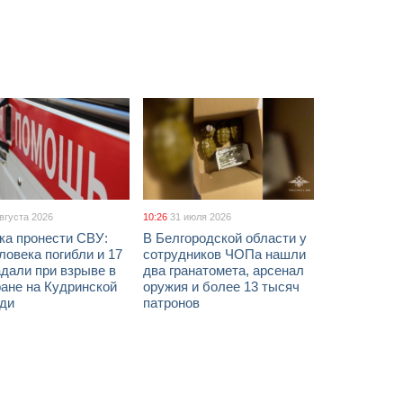
августа 2026
10:26
31 июля 2026
ка пронести СВУ:
В Белгородской области у
ловека погибли и 17
сотрудников ЧОПа нашли
дали при взрыве в
два гранатомета, арсенал
ане на Кудринской
оружия и более 13 тысяч
ди
патронов