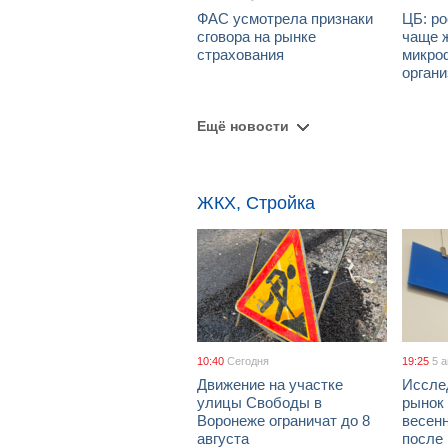
ФАС усмотрела признаки
ЦБ: ро
сговора на рынке
чаще 
страхования
микро
орган
Ещё новости
ЖКХ, Стройка
10:40
Сегодня
19:25
5 
Движение на участке
Иссле
улицы Свободы в
рынок 
Воронеже ограничат до 8
весен
августа
после