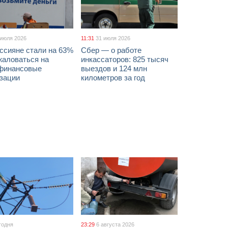
 июля 2026
11:31
31 июля 2026
ссияне стали на 63%
Сбер — о работе
жаловаться на
инкассаторов: 825 тысяч
финансовые
выездов и 124 млн
изации
километров за год
годня
23:29
6 августа 2026