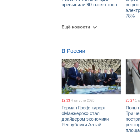
превысили 90 тысяч тонн
вырос 
элект
78%
Ещё новости
В России
12:33
4 августа 2026
23:27
1 
Герман Греф: курорт
Попыт
«Манжерок» стал
Три че
драйвером экономики
постра
Республики Алтай
рестор
площа