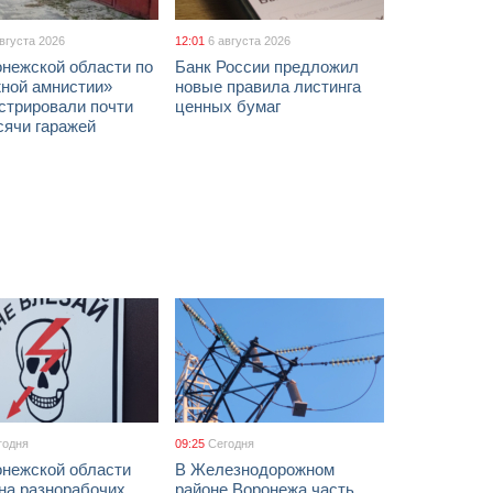
августа 2026
12:01
6 августа 2026
онежской области по
Банк России предложил
жной амнистии»
новые правила листинга
стрировали почти
ценных бумаг
сячи гаражей
годня
09:25
Сегодня
онежской области
В Железнодорожном
на разнорабочих
районе Воронежа часть