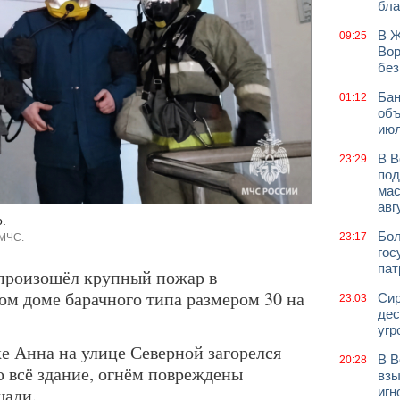
бла
В Ж
09:25
Вор
без
Бан
01:12
объ
июл
В В
23:29
под
мас
авг
.
Бол
23:17
 МЧС.
гос
пат
произошёл крупный пожар в
м доме барачного типа размером 30 на
Сир
23:03
дес
угр
лке Анна на улице Северной загорелся
В В
20:28
о всё здание, огнём повреждены
взы
щади.
игн