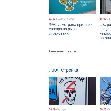
11:37
5 августа 2026
16:50
31
ФАС усмотрела признаки
ЦБ: ро
сговора на рынке
чаще 
страхования
микро
орган
Ещё новости
ЖКХ, Стройка
09:48
Сегодня
09:25
Се