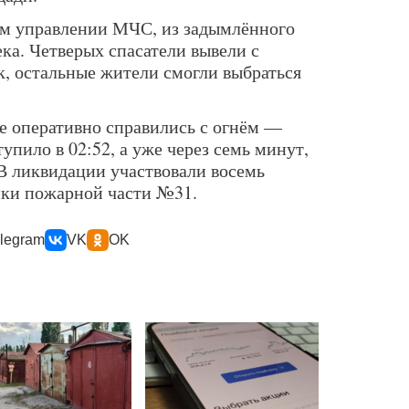
ом управлении МЧС, из задымлённого
ка. Четверых спасатели вывели с
, остальные жители смогли выбраться
е оперативно справились с огнём —
упило в 02:52, а уже через семь минут,
 В ликвидации участвовали восемь
ики пожарной части №31.
legram
VK
OK