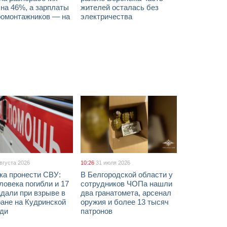
на 46%, а зарплаты
жителей осталась без
ромонтажников — на
электричества
августа 2026
10:26
31 июля 2026
ка пронести СВУ:
В Белгородской области у
ловека погибли и 17
сотрудников ЧОПа нашли
дали при взрыве в
два гранатомета, арсенал
ане на Кудринской
оружия и более 13 тысяч
ди
патронов