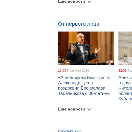
Ещё новости
От первого лица
18:53
5 августа 2026
12:01
4 
«Аплодируем Вам стоя!»:
Алекс
Александр Гусев
о дву
поздравил Бронислава
жител
Табачникова с 90-летием
област
Кубан
Ещё новости
Политика