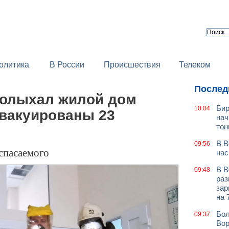
олитика
В России
Происшествия
Телеком
Послед
олыхал жилой дом
Бир
10:04
эвакуированы 23
нач
тон
В В
09:56
спасаемого
нас
В В
09:48
раз
зар
на 
Бол
09:37
Вор