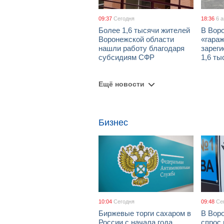
09:37
Сегодня
18:36
6 
Более 1,6 тысячи жителей
В Вор
Воронежской области
«гара
нашли работу благодаря
зареги
субсидиям СФР
1,6 ты
Ещё новости
Бизнес
10:04
Сегодня
09:48
Се
Биржевые торги сахаром в
В Вор
России с начала года
спрос 