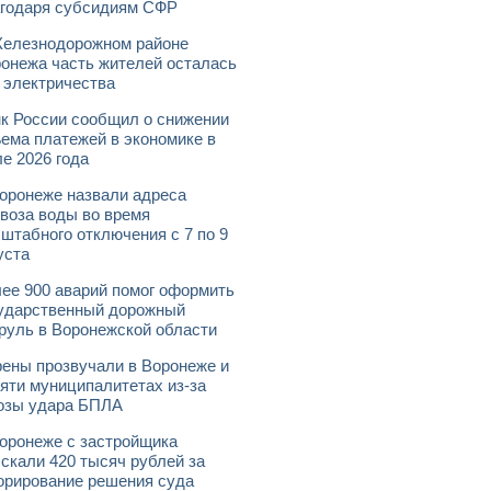
годаря субсидиям СФР
елезнодорожном районе
онежа часть жителей осталась
 электричества
к России сообщил о снижении
ема платежей в экономике в
е 2026 года
оронеже назвали адреса
воза воды во время
штабного отключения с 7 по 9
уста
ее 900 аварий помог оформить
ударственный дорожный
руль в Воронежской области
ены прозвучали в Воронеже и
яти муниципалитетах из-за
озы удара БПЛА
оронеже с застройщика
скали 420 тысяч рублей за
орирование решения суда