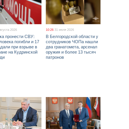
августа 2026
10:26
31 июля 2026
ка пронести СВУ:
В Белгородской области у
ловека погибли и 17
сотрудников ЧОПа нашли
дали при взрыве в
два гранатомета, арсенал
ане на Кудринской
оружия и более 13 тысяч
ди
патронов