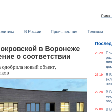
олитика
В России
Происшествия
Телеком
Послед
Покровской в Воронеже
При
23:29
ние о соответствии
рас
лич
 одобрила новый объект,
док
иков
В В
23:19
вкл
неп
В В
22:28
мно
гла
В В
22:09