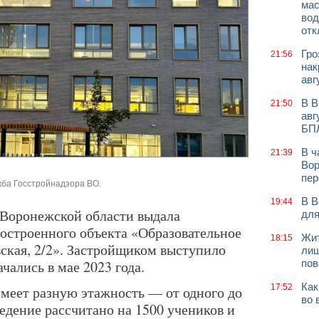
мас
вод
отк
Гро
21:56
нак
авг
В В
21:50
авг
БП
В ч
21:39
Вор
пер
жба Госстройнадзора ВО.
В В
19:44
 Воронежской области выдала
для
построенного объекта «Образовательное
Жит
18:15
ская, 2/2». Застройщиком выступило
лиш
ались в мае 2023 года.
пов
Как
17:52
меет разную этажность — от одного до
во 
едение рассчитано на 1500 учеников и