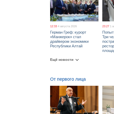
12:33
4 августа 2026
23:27
1 
Герман Греф: курорт
Попыт
«Манжерок» стал
Три че
драйвером экономики
постра
Республики Алтай
рестор
площа
Ещё новости
От первого лица