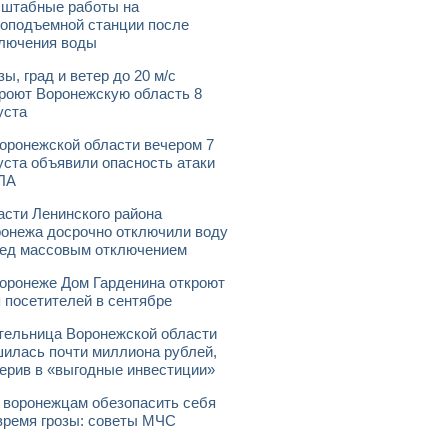
штабные работы на
оподъемной станции после
лючения воды
зы, град и ветер до 20 м/с
роют Воронежскую область 8
уста
оронежской области вечером 7
уста объявили опасность атаки
ЛА
асти Ленинского района
онежа досрочно отключили воду
ед массовым отключением
оронеже Дом Гарденина откроют
 посетителей в сентябре
ельница Воронежской области
илась почти миллиона рублей,
ерив в «выгодные инвестиции»
 воронежцам обезопасить себя
время грозы: советы МЧС