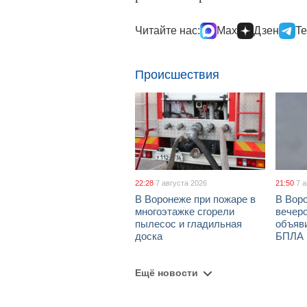
Читайте нас:
Max
Дзен
Te
Происшествия
22:28
7 августа 2026
21:50
7 
В Воронеже при пожаре в
В Вор
многоэтажке сгорели
вечеро
пылесос и гладильная
объяви
доска
БПЛА
Ещё новости