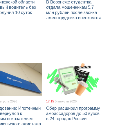
онежской области
В Воронеже студентка
звый водитель без
отдала мошенникам 5,7
олучил 10 суток
млн рублей после звонка
а
лжесотрудника военкомата
августа 2026
17:15
5 августа 2026
дование: Ипотечный
Сбер расширил программу
вернулся к
амбассадоров до 50 вузов
ним показателям
в 24 городах России
 июньского ажиотажа