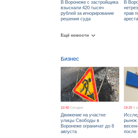
В Воронеже с застройщика
В Вор
взыскали 420 тысяч
нетре
рублей за игнорирование
прав п
решения суда
арест
Ещё новости
Бизнес
10:40
Сегодня
19:25
5 
Движение на участке
Иссле
улицы Свободы в
рынок 
Воронеже ограничат до 8
весен
августа
после