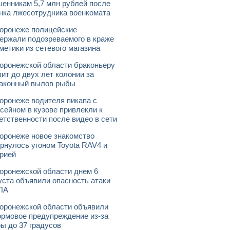
енникам 5,7 млн рублей после
нка лжесотрудника военкомата
оронеже полицейские
ержали подозреваемого в краже
метики из сетевого магазина
оронежской области браконьеру
зит до двух лет колонии за
аконный вылов рыбы
оронеже водителя пикапа с
сейном в кузове привлекли к
етственности после видео в сети
оронеже новое знакомство
рнулось угоном Toyota RAV4 и
рией
оронежской области днем 6
уста объявили опасность атаки
ЛА
оронежской области объявили
рмовое предупреждение из-за
ы до 37 градусов