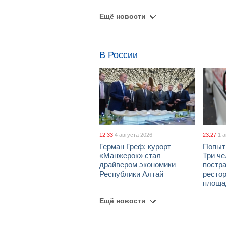
Ещё новости
В России
12:33
4 августа 2026
23:27
1 
Герман Греф: курорт
Попыт
«Манжерок» стал
Три че
драйвером экономики
постра
Республики Алтай
рестор
площа
Ещё новости