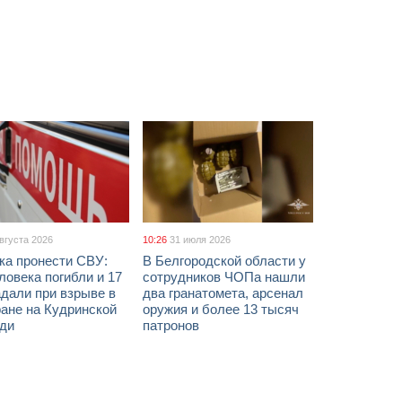
августа 2026
10:26
31 июля 2026
ка пронести СВУ:
В Белгородской области у
ловека погибли и 17
сотрудников ЧОПа нашли
дали при взрыве в
два гранатомета, арсенал
ане на Кудринской
оружия и более 13 тысяч
ди
патронов