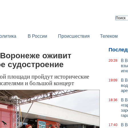
олитика
В России
Происшествия
Телеком
Послед
 Воронеже оживит
В В
20:28
ое судостроение
взы
игн
кой площади пройдут исторические
В В
19:09
исателями и большой концерт
вод
аре
В В
18:36
«га
зар
гар
В В
17:40