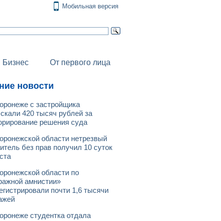
Мобильная версия
Бизнес
От первого лица
ние новости
оронеже с застройщика
скали 420 тысяч рублей за
орирование решения суда
оронежской области нетрезвый
итель без прав получил 10 суток
ста
оронежской области по
ражной амнистии»
егистрировали почти 1,6 тысячи
ажей
оронеже студентка отдала