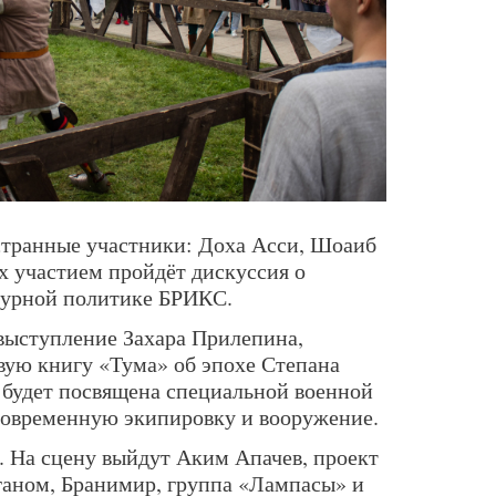
странные участники: Доха Асси, Шоаиб
х участием пройдёт дискуссия о
турной политике БРИКС.
выступление Захара Прилепина,
вую книгу «Тума» об эпохе Степана
 будет посвящена специальной военной
 современную экипировку и вооружение.
. На сцену выйдут Аким Апачев, проект
ганом, Бранимир, группа «Лампасы» и