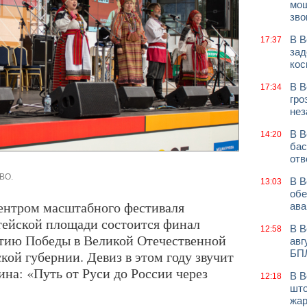
мош
зво
В В
17:37
зад
кос
В В
17:34
гро
нез
В В
14:20
бас
отв
 ВО.
В В
13:03
обе
центром масштабного фестиваля
ава
тейской площади состоится финал
В В
12:58
етию Победы в Великой Отечественной
авг
ой губернии. Девиз в этом году звучит
БП
на: «Путь от Руси до России через
В В
12:18
што
жар