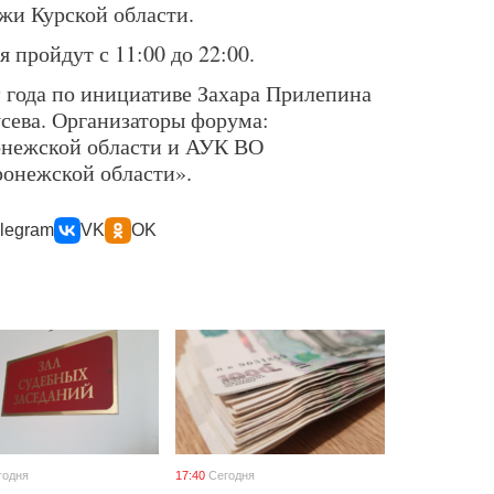
жи Курской области.
 пройдут с 11:00 до 22:00.
9 года по инициативе Захара Прилепина
усева. Организаторы форума:
онежской области и АУК ВО
ронежской области».
legram
VK
OK
годня
17:40
Сегодня