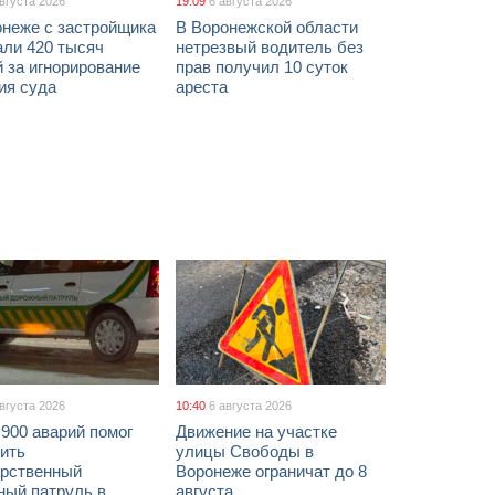
августа 2026
19:09
6 августа 2026
онеже с застройщика
В Воронежской области
али 420 тысяч
нетрезвый водитель без
 за игнорирование
прав получил 10 суток
ия суда
ареста
августа 2026
10:40
6 августа 2026
900 аварий помог
Движение на участке
ить
улицы Свободы в
арственный
Воронеже ограничат до 8
ный патруль в
августа