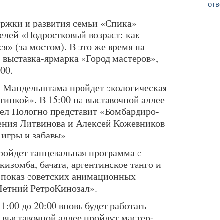
отв
ержки и развития семьи «Спика»
елей «Подростковый возраст: как
я» (за мостом). В это же время на
 выставка-ярмарка «Город мастеров»,
:00.
ка Мандельштама пройдет экологическая
тинкой». В 15:00 на выставочной аллее
вел Пологно представит «Бомбардиро-
гения Литвинова и Алексей Кожевников
игры и забавы».
пройдет танцевальная программа с
изомба, бачата, аргентинское танго и
0 показ советских анимационных
Летний РетроКинозал».
11:00 до 20:00 вновь будет работать
а выставочной аллее пройдут мастер-