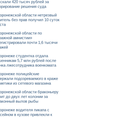
скали 420 тысяч рублей за
орирование решения суда
оронежской области нетрезвый
итель без прав получил 10 суток
ста
оронежской области по
ражной амнистии»
егистрировали почти 1,6 тысячи
ажей
оронеже студентка отдала
енникам 5,7 млн рублей после
нка лжесотрудника военкомата
оронеже полицейские
ержали подозреваемого в краже
метики из сетевого магазина
оронежской области браконьеру
зит до двух лет колонии за
аконный вылов рыбы
оронеже водителя пикапа с
сейном в кузове привлекли к