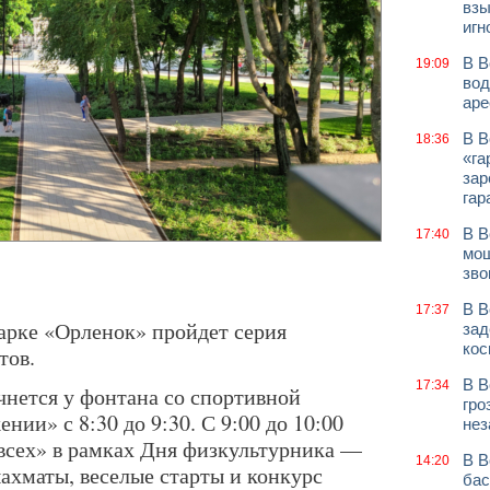
взы
игн
В В
19:09
вод
аре
В В
18:36
«га
зар
гар
В В
17:40
мош
зво
В В
17:37
арке «Орленок» пройдет серия
зад
кос
тов.
В В
17:34
ачнется у фонтана со спортивной
гро
ии» с 8:30 до 9:30. С 9:00 до 10:00
нез
 всех» в рамках Дня физкультурника —
В В
14:20
шахматы, веселые старты и конкурс
бас