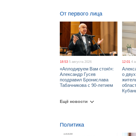
От первого лица
18:53
5 августа 2026
12:01
4 
«Аплодируем Вам стоя!»:
Алекс
Александр Гусев
о дву
поздравил Бронислава
жител
Табачникова с 90-летием
област
Кубан
Ещё новости
Политика