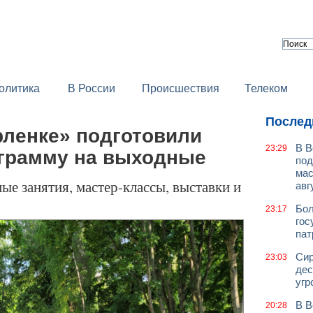
олитика
В России
Происшествия
Телеком
Послед
рленке» подготовили
В В
23:29
грамму на выходные
под
мас
ые занятия, мастер-классы, выставки и
авг
Бол
23:17
гос
пат
Сир
23:03
дес
угр
В В
20:28