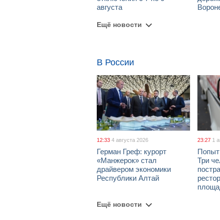
августа
Ворон
Ещё новости
В России
12:33
4 августа 2026
23:27
1 
Герман Греф: курорт
Попыт
«Манжерок» стал
Три че
драйвером экономики
постра
Республики Алтай
рестор
площа
Ещё новости