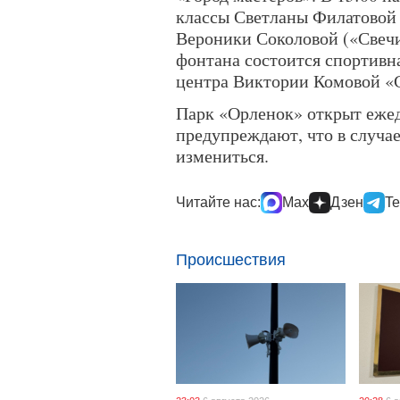
классы Светланы Филатовой 
Вероники Соколовой («Свечи 
фонтана состоится спортивн
центра Виктории Комовой «С
Парк «Орленок» открыт ежедн
предупреждают, что в случа
измениться.
Читайте нас:
Max
Дзен
Te
Происшествия