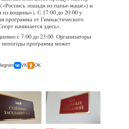
(«Роспись лошади из папье-маше») и
из вощины»). С 17:00 до 20:00 у
ая программа от Гимнастического
порт начинается здесь».
евно с 7:00 до 23:00. Организаторы
е непогоды программа может
legram
VK
OK