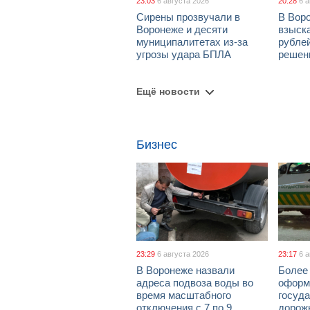
23:03
6 августа 2026
20:28
6 
Сирены прозвучали в
В Вор
Воронеже и десяти
взыск
муниципалитетах из-за
рублей
угрозы удара БПЛА
решен
Ещё новости
Бизнес
23:29
6 августа 2026
23:17
6 
В Воронеже назвали
Более 
адреса подвоза воды во
оформ
время масштабного
госуд
отключения с 7 по 9
дорож