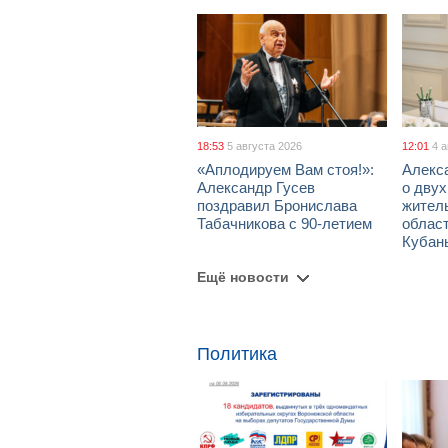
18:53
5 августа 2026
12:01
4 
«Аплодируем Вам стоя!»:
Алекс
Александр Гусев
о дву
поздравил Бронислава
жител
Табачникова с 90-летием
област
Кубан
Ещё новости
Политика