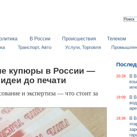
олитика
В России
Происшествия
Телеком
йка
Транспорт, Авто
Услуги, Торговля
Промышленн
Послед
ые купюры в России —
В В
20:28
 идеи до печати
взы
игн
ование и экспертиза — что стоит за
В В
19:09
вод
аре
В В
18:36
«га
зар
гар