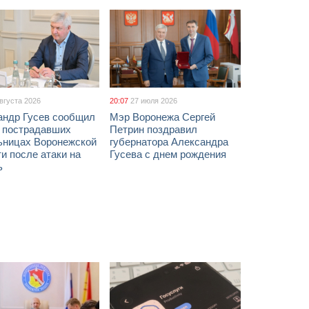
августа 2026
20:07
27 июля 2026
андр Гусев сообщил
Мэр Воронежа Сергей
х пострадавших
Петрин поздравил
ьницах Воронежской
губернатора Александра
и после атаки на
Гусева с днем рождения
ь