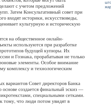
што
делают с учетом предложений
жар
упп. Затем Консультативный совет при
ого входят историки, искусствоведы,
ценивает культурную и историческую
ятся на общественное онлайн-
ъекты используются при разработке
прототипов будущей купюры. Их
сии и Гознака, прорабатывая не только
фоновые элементы. Особое внимание
ому комплексу и технологическим
ых вариантов Совет директоров Банка
го основе создается финальный эскиз —
микротекстами, специальными сетками.
к тому, что люди потом увидят в