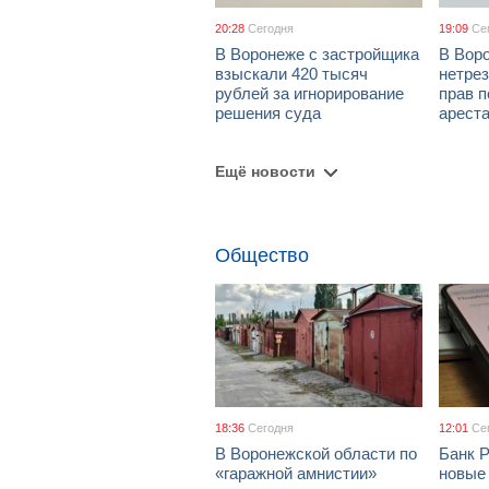
20:28
Сегодня
19:09
Се
В Воронеже с застройщика
В Вор
взыскали 420 тысяч
нетре
рублей за игнорирование
прав п
решения суда
арест
Ещё новости
Общество
18:36
Сегодня
12:01
Се
В Воронежской области по
Банк 
«гаражной амнистии»
новые