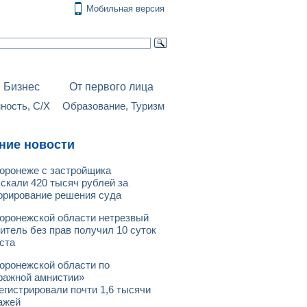
Мобильная версия
Бизнес
От первого лица
ость, С/Х
Образование, Туризм
ние новости
оронеже с застройщика
скали 420 тысяч рублей за
орирование решения суда
оронежской области нетрезвый
итель без прав получил 10 суток
ста
оронежской области по
ражной амнистии»
егистрировали почти 1,6 тысячи
ажей