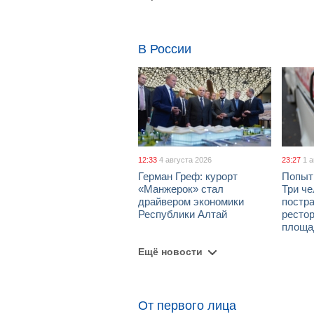
В России
12:33
4 августа 2026
23:27
1 
Герман Греф: курорт
Попыт
«Манжерок» стал
Три че
драйвером экономики
постра
Республики Алтай
рестор
площа
Ещё новости
От первого лица