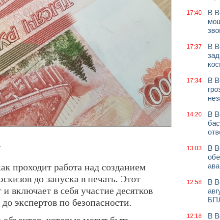
В В
17:40
мош
зво
В В
17:37
зад
кос
В В
17:34
гро
нез
В В
14:20
бас
отв
.
В В
13:03
обе
как проходит работа над созданием
ава
скизов до запуска в печать. Этот
В В
12:58
 и включает в себя участие десятков
авг
 до экспертов по безопасности.
БП
В В
12:18
 объектов, которые могут быть