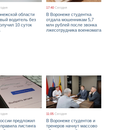
годня
17:40
Сегодня
онежской области
В Воронеже студентка
звый водитель без
отдала мошенникам 5,7
олучил 10 суток
млн рублей после звонка
а
лжесотрудника военкомата
годня
11:05
Сегодня
России предложил
В Воронеже студентов и
 правила листинга
тренеров начнут массово