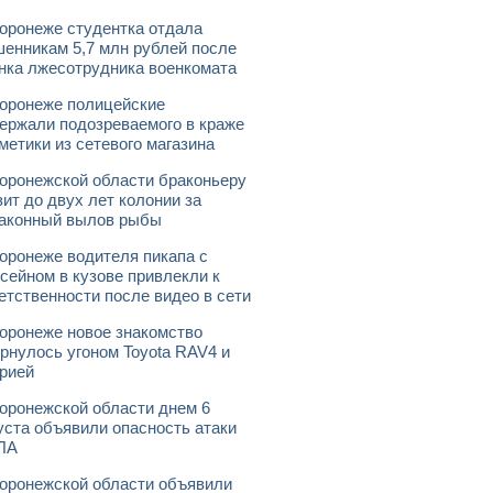
оронеже студентка отдала
енникам 5,7 млн рублей после
нка лжесотрудника военкомата
оронеже полицейские
ержали подозреваемого в краже
метики из сетевого магазина
оронежской области браконьеру
зит до двух лет колонии за
аконный вылов рыбы
оронеже водителя пикапа с
сейном в кузове привлекли к
етственности после видео в сети
оронеже новое знакомство
рнулось угоном Toyota RAV4 и
рией
оронежской области днем 6
уста объявили опасность атаки
ЛА
оронежской области объявили