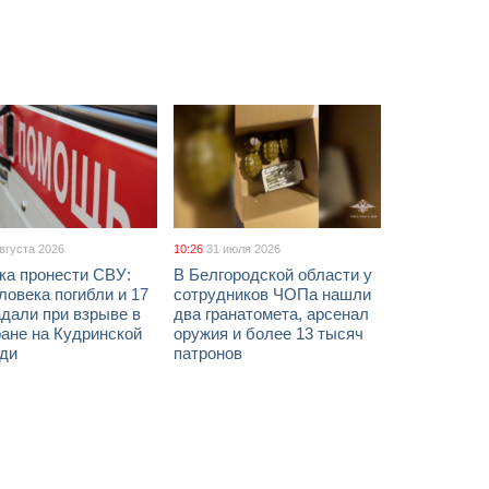
августа 2026
10:26
31 июля 2026
ка пронести СВУ:
В Белгородской области у
ловека погибли и 17
сотрудников ЧОПа нашли
дали при взрыве в
два гранатомета, арсенал
ане на Кудринской
оружия и более 13 тысяч
ди
патронов