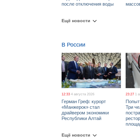
после отключения воды
массо
Ещё новости
В России
12:33
4 августа 2026
23:27
1 
Герман Греф: курорт
Попыт
«Манжерок» стал
Три че
драйвером экономики
постра
Республики Алтай
рестор
площа
Ещё новости