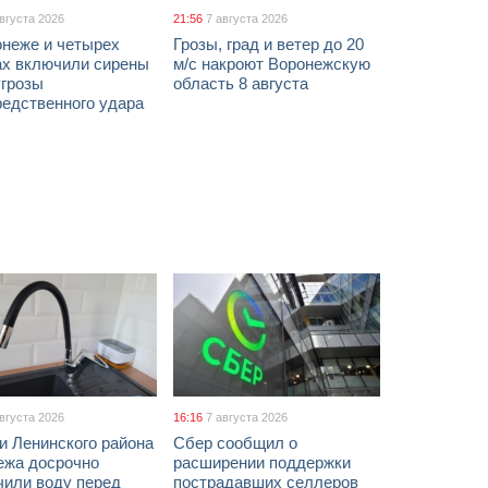
августа 2026
21:56
7 августа 2026
онеже и четырех
Грозы, град и ветер до 20
ах включили сирены
м/с накроют Воронежскую
угрозы
область 8 августа
редственного удара
августа 2026
16:16
7 августа 2026
и Ленинского района
Сбер сообщил о
ежа досрочно
расширении поддержки
чили воду перед
пострадавших селлеров