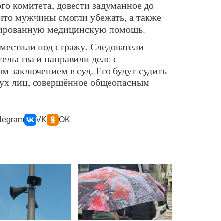
о комитета, довести задуманное до
 что мужчины смогли убежать, а также
цированную медицинскую помощь.
местили под стражу. Следователи
ельства и направили дело с
 заключением в суд. Его будут судить
вух лиц, совершённое общеопасным
legram
VK
OK