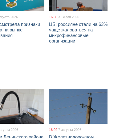
вгуста 2026
16:50
31 июля 2026
смотрела признаки
ЦБ: россияне стали на 63%
а на рынке
чаще жаловаться на
ования
микрофинансовые
организации
августа 2026
16:02
7 августа 2026
и Ленинского района
В Железнодорожном