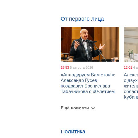
От первого лица
18:53
5 августа 2026
12:01
4 
«Аплодируем Вам стоя!»:
Алекс
Александр Гусев
о дву
поздравил Бронислава
жител
Табачникова с 90-летием
област
Кубан
Ещё новости
Политика