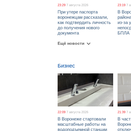
23:29
7 августа 2026
23:19
7 
При утере паспорта
В Вор
воронежцам рассказали,
район
как подтвердить личность
из-за 
до получения нового
непос
документа
БПЛА
Ещё новости
Бизнес
22:09
7 августа 2026
21:39
7 
В Воронеже стартовали
В част
масштабные работы на
Ворон
водоподъемной станции
отклю