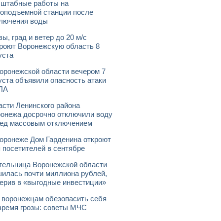
штабные работы на
оподъемной станции после
лючения воды
зы, град и ветер до 20 м/с
роют Воронежскую область 8
уста
оронежской области вечером 7
уста объявили опасность атаки
ЛА
асти Ленинского района
онежа досрочно отключили воду
ед массовым отключением
оронеже Дом Гарденина откроют
 посетителей в сентябре
ельница Воронежской области
илась почти миллиона рублей,
ерив в «выгодные инвестиции»
 воронежцам обезопасить себя
время грозы: советы МЧС