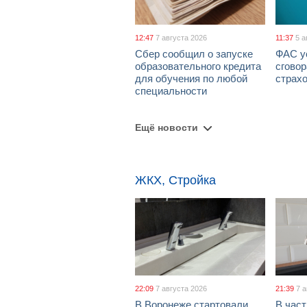
12:47
7 августа 2026
11:37
5 а
Сбер сообщил о запуске
ФАС у
образовательного кредита
сговор
для обучения по любой
страх
специальности
Ещё новости
ЖКХ, Стройка
22:09
7 августа 2026
21:39
7 
В Воронеже стартовали
В част