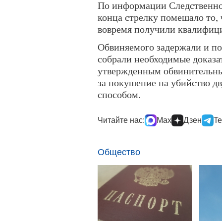
По информации Следственног
конца стрелку помешало то,
вовремя получили квалифи
Обвиняемого задержали и по
собрали необходимые доказат
утвержденным обвинительным
за покушение на убийство д
способом.
Читайте нас:
Max
Дзен
Te
Общество