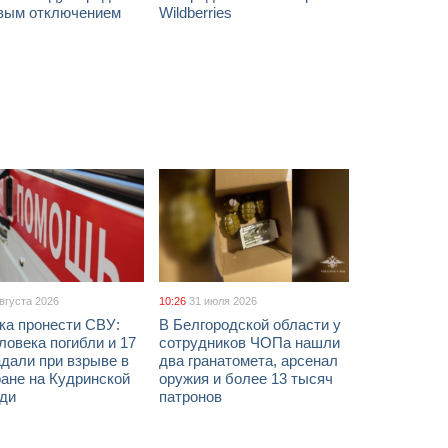
вым отключением
Wildberries
августа 2026
10:26
31 июля 2026
ка пронести СВУ:
В Белгородской области у
ловека погибли и 17
сотрудников ЧОПа нашли
дали при взрыве в
два гранатомета, арсенал
ане на Кудринской
оружия и более 13 тысяч
ди
патронов