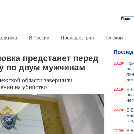
олитика
В России
Происшествия
Телеком
Послед
овка предстанет перед
При
23:29
бу по двум мужчинам
рас
лич
нежской области завершили
док
шении на убийство
В В
23:19
вкл
неп
В В
22:28
мно
гла
В В
22:09