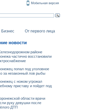
Мобильная версия
Бизнес
От первого лица
ние новости
елезнодорожном районе
онежа частично восстановили
ктроснабжение
онежец попал под уголовное
о за незаконный лов рыбы
онежец с ножом угрожал
ебному приставу и пойдет под
оронежской области врачи
сли руку девушки после
ёлого ДТП