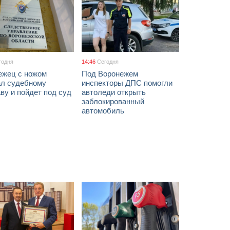
годня
14:46
Сегодня
ежец с ножом
Под Воронежем
ал судебному
инспекторы ДПС помогли
ву и пойдет под суд
автоледи открыть
заблокированный
автомобиль