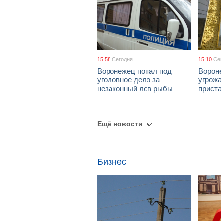
15:58
Сегодня
15:10
Се
Воронежец попал под
Ворон
уголовное дело за
угрож
незаконный лов рыбы
приста
Ещё новости
Бизнес