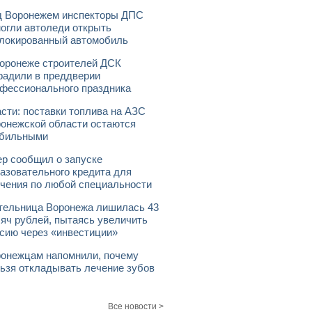
 Воронежем инспекторы ДПС
огли автоледи открыть
локированный автомобиль
оронеже строителей ДСК
радили в преддверии
фессионального праздника
сти: поставки топлива на АЗС
онежской области остаются
абильными
р сообщил о запуске
азовательного кредита для
чения по любой специальности
ельница Воронежа лишилась 43
яч рублей, пытаясь увеличить
сию через «инвестиции»
онежцам напомнили, почему
ьзя откладывать лечение зубов
Все новости >