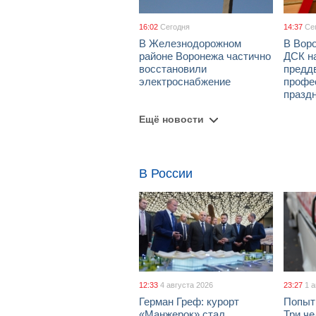
16:02
Сегодня
14:37
Се
В Железнодорожном
В Вор
районе Воронежа частично
ДСК н
восстановили
предд
электроснабжение
профе
празд
Ещё новости
В России
12:33
4 августа 2026
23:27
1 
Герман Греф: курорт
Попыт
«Манжерок» стал
Три че