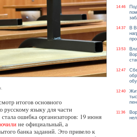
Под
14:46
пом
заб
В В
14:37
наг
про
Вла
13:53
Вор
ст
Сбе
12:47
обр
обу
я.
Жит
12:40
тыс
мотр итогов основного
пен
о русскому языку для части
Вор
11:36
 стала ошибка организаторов: 19 июня
нел
лючили
не официальный, а
ытого банка заданий. Это привело к