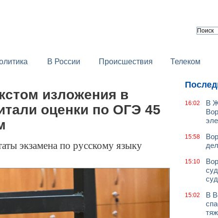
олитика
В России
Происшествия
Телеком
Послед
екстом изложения в
В Ж
16:02
итали оценки по ОГЭ 45
Вор
эле
м
Вор
15:58
таты экзамена по русскому языку
дел
Вор
15:10
суд
суд
В В
15:02
спа
тяж