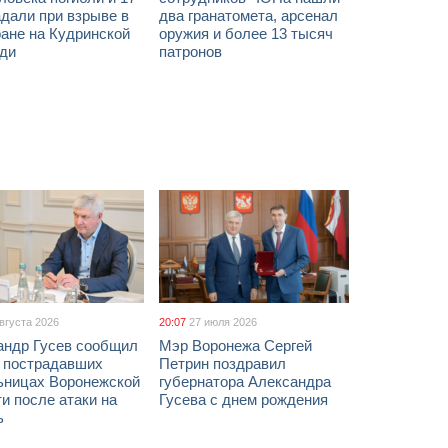
дали при взрыве в
два гранатомета, арсенал
ане на Кудринской
оружия и более 13 тысяч
ди
патронов
августа 2026
20:07
27 июля 2026
андр Гусев сообщил
Мэр Воронежа Сергей
х пострадавших
Петрин поздравил
ьницах Воронежской
губернатора Александра
и после атаки на
Гусева с днем рождения
ь