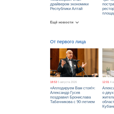
драйвером экономики
постра
Республики Алтай
рестор
площа
Ещё новости
От первого лица
18:53
5 августа 2026
12:01
4 
«Аплодируем Вам стоя!»:
Алекс
Александр Гусев
о дву
поздравил Бронислава
жител
Табачникова с 90-летием
област
Кубан