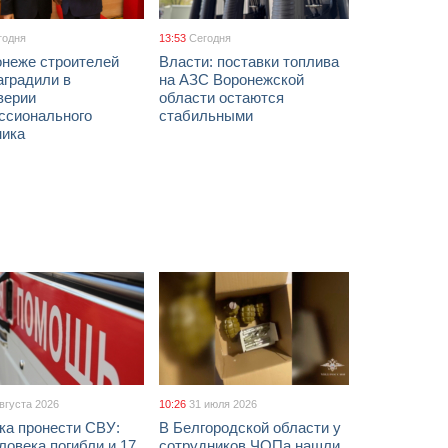
годня
13:53
Сегодня
онеже строителей
Власти: поставки топлива
аградили в
на АЗС Воронежской
верии
области остаются
ссионального
стабильными
ника
августа 2026
10:26
31 июля 2026
ка пронести СВУ:
В Белгородской области у
ловека погибли и 17
сотрудников ЧОПа нашли