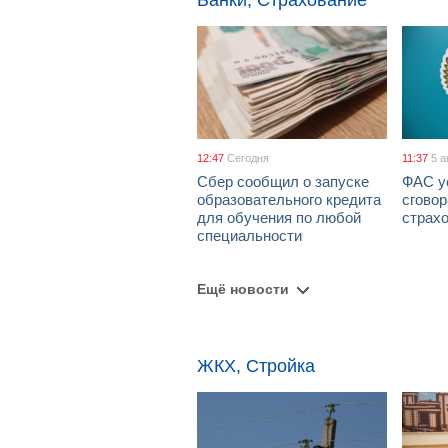
Банки, Страхование
12:47
Сегодня
11:37
5 а
Сбер сообщил о запуске
ФАС у
образовательного кредита
сговор
для обучения по любой
страх
специальности
Ещё новости
ЖКХ, Стройка