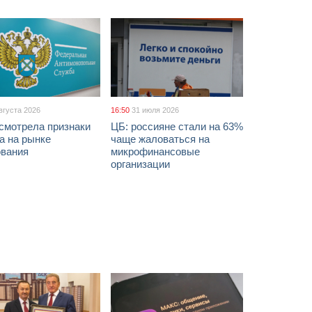
вгуста 2026
16:50
31 июля 2026
смотрела признаки
ЦБ: россияне стали на 63%
а на рынке
чаще жаловаться на
ования
микрофинансовые
организации