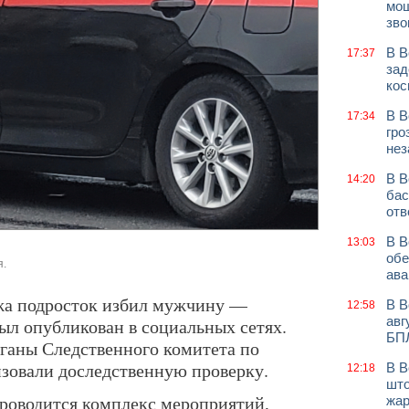
мош
зво
В В
17:37
зад
кос
В В
17:34
гро
нез
В В
14:20
бас
отв
В В
13:03
обе
я.
ава
жа подросток избил мужчину —
В В
12:58
авг
ыл опубликован в социальных сетях.
БП
рганы Следственного комитета по
зовали доследственную проверку.
В В
12:18
што
проводится комплекс мероприятий,
жар