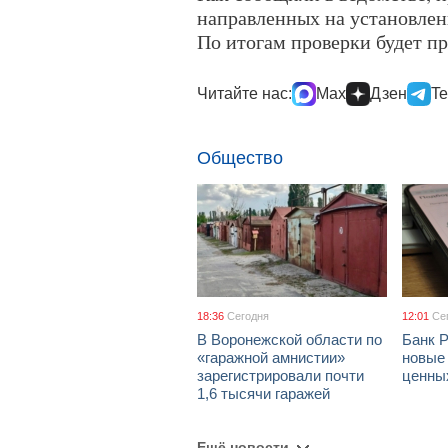
направленных на установлен
По итогам проверки будет п
Читайте нас:
Max
Дзен
Te
Общество
18:36
Сегодня
12:01
Се
В Воронежской области по
Банк 
«гаражной амнистии»
новые
зарегистрировали почти
ценны
1,6 тысячи гаражей
Ещё новости