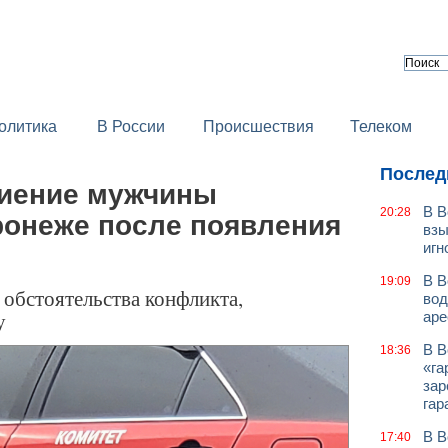
олитика
В России
Происшествия
Телеком
Послед
биение мужчины
В В
20:28
ронеже после появления
взы
игн
В В
19:09
 обстоятельства конфликта,
вод
у
аре
В В
18:36
«га
зар
гар
В В
17:40