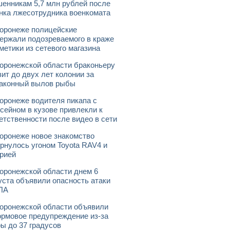
енникам 5,7 млн рублей после
нка лжесотрудника военкомата
оронеже полицейские
ержали подозреваемого в краже
метики из сетевого магазина
оронежской области браконьеру
зит до двух лет колонии за
аконный вылов рыбы
оронеже водителя пикапа с
сейном в кузове привлекли к
етственности после видео в сети
оронеже новое знакомство
рнулось угоном Toyota RAV4 и
рией
оронежской области днем 6
уста объявили опасность атаки
ЛА
оронежской области объявили
рмовое предупреждение из-за
ы до 37 градусов