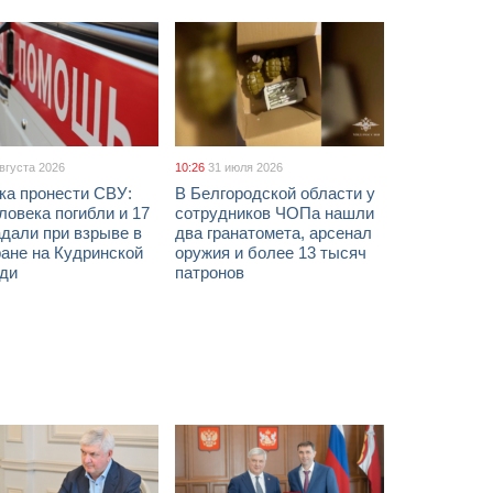
августа 2026
10:26
31 июля 2026
ка пронести СВУ:
В Белгородской области у
ловека погибли и 17
сотрудников ЧОПа нашли
дали при взрыве в
два гранатомета, арсенал
ане на Кудринской
оружия и более 13 тысяч
ди
патронов