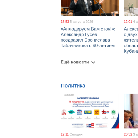
18:53
5 августа 2026
12:01
4 
«Аплодируем Вам стоя!»:
Алекс
Александр Гусев
о дву
поздравил Бронислава
жител
Табачникова с 90-летием
област
Кубан
Ещё новости
Политика
12:11
Сегодня
20:32
3 