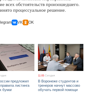
ие всех обстоятельств произошедшего.
ринято процессуальное решение.
legram
VK
OK
годня
11:05
Сегодня
России предложил
В Воронеже студентов и
 правила листинга
тренеров начнут массово
х бумаг
обучать первой помощи