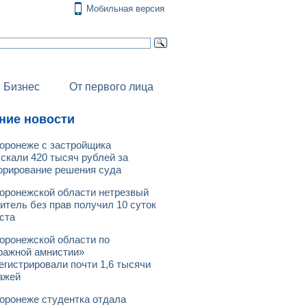
Мобильная версия
Бизнес
От первого лица
ние новости
оронеже с застройщика
скали 420 тысяч рублей за
орирование решения суда
оронежской области нетрезвый
итель без прав получил 10 суток
ста
оронежской области по
ражной амнистии»
егистрировали почти 1,6 тысячи
ажей
оронеже студентка отдала