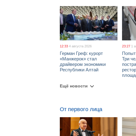
12:33
4 августа 2026
23:27
1 
Герман Греф: курорт
Попыт
«Манжерок» стал
Три че
драйвером экономики
постра
Республики Алтай
рестор
площа
Ещё новости
От первого лица