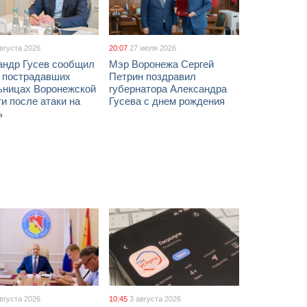
августа 2026
20:07
27 июля 2026
андр Гусев сообщил
Мэр Воронежа Сергей
х пострадавших
Петрин поздравил
ьницах Воронежской
губернатора Александра
и после атаки на
Гусева с днем рождения
ь
августа 2026
10:45
3 августа 2026