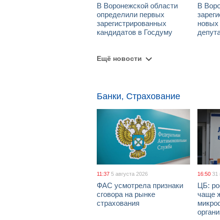
В Воронежской области
В Вор
определили первых
зарег
зарегистрированных
новых
кандидатов в Госдуму
депут
Ещё новости
Банки, Страхование
11:37
5 августа 2026
16:50
31
ФАС усмотрела признаки
ЦБ: ро
сговора на рынке
чаще 
страхования
микро
орган