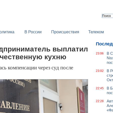
олитика
В России
Происшествия
Телеком
Послед
дприниматель выплатил
В С
23:06
ачественную кухню
Nis
пос
сь компенсации через суд после
В Р
23:02
стр
Окт
В Б
22:45
пос
Авт
22:28
Але
«Фа