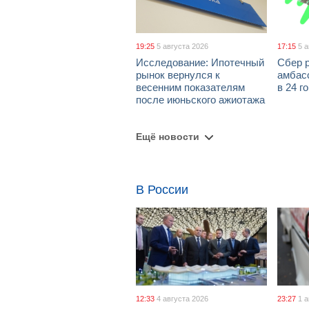
19:25
5 августа 2026
17:15
5 
Исследование: Ипотечный
Сбер 
рынок вернулся к
амбасс
весенним показателям
в 24 г
после июньского ажиотажа
Ещё новости
В России
12:33
4 августа 2026
23:27
1 