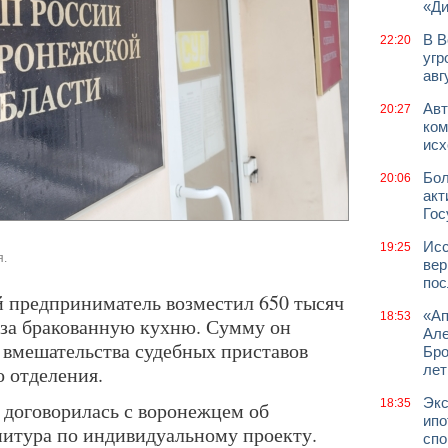
«Д
В В
22:20
угр
авг
Авт
20:27
ком
исх
Бол
20:06
акт
Гос
Исс
19:25
я.
вер
пос
 предприниматель возместил 650 тысяч
«Ап
18:53
 за бракованную кухню. Сумму он
Але
 вмешательства судебных приставов
Бро
 отделения.
лет
Экс
18:35
 договорилась с воронежцем об
ипо
нитура по индивидуальному проекту.
спо