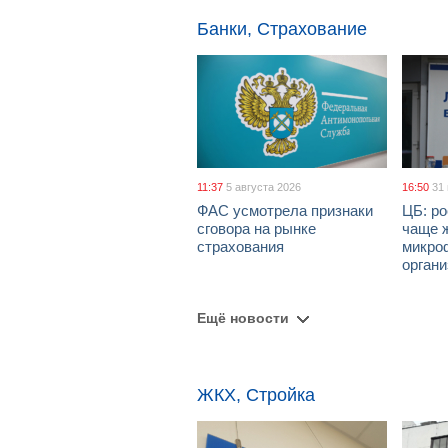
Банки, Страхование
11:37
5 августа 2026
16:50
31
ФАС усмотрела признаки
ЦБ: ро
сговора на рынке
чаще 
страхования
микро
орган
Ещё новости
ЖКХ, Стройка