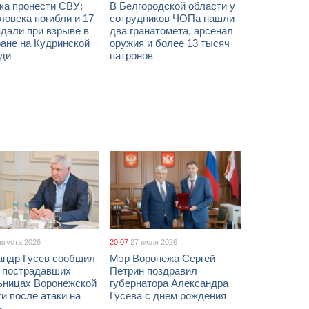
ка пронести СВУ:
В Белгородской области у
ловека погибли и 17
сотрудников ЧОПа нашли
дали при взрыве в
два гранатомета, арсенал
ане на Кудринской
оружия и более 13 тысяч
ди
патронов
августа 2026
20:07
27 июля 2026
андр Гусев сообщил
Мэр Воронежа Сергей
х пострадавших
Петрин поздравил
ьницах Воронежской
губернатора Александра
и после атаки на
Гусева с днем рождения
ь