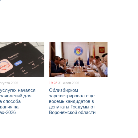
августа 2026
19:23
31 июля 2026
услугах начался
Облизбирком
 заявлений для
зарегистрировал еще
а способа
восемь кандидатов в
вания на
депутаты Госдумы от
ах-2026
Воронежской области