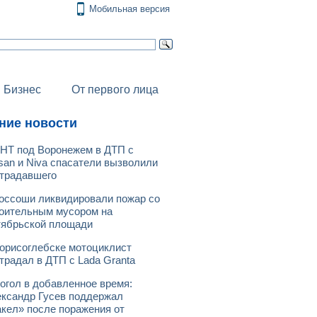
Мобильная версия
Бизнес
От первого лица
ние новости
НТ под Воронежем в ДТП с
san и Niva спасатели вызволили
традавшего
оссоши ликвидировали пожар со
оительным мусором на
ябрьской площади
орисоглебске мотоциклист
традал в ДТП с Lada Granta
огол в добавленное время:
ксандр Гусев поддержал
кел» после поражения от