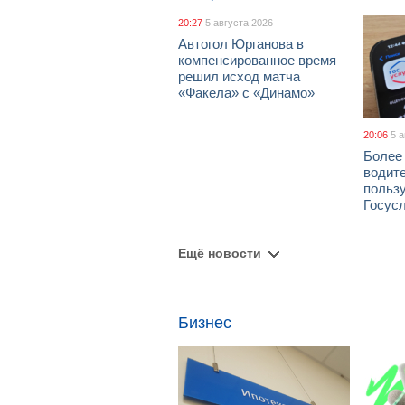
20:27
5 августа 2026
Автогол Юрганова в
компенсированное время
решил исход матча
«Факела» с «Динамо»
20:06
5 
Более
водит
польз
Госус
Ещё новости
Бизнес