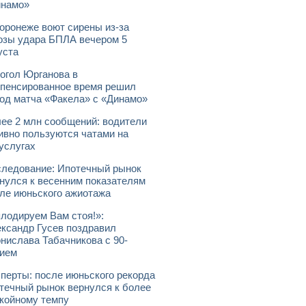
инамо»
оронеже воют сирены из-за
озы удара БПЛА вечером 5
уста
огол Юрганова в
пенсированное время решил
од матча «Факела» с «Динамо»
ее 2 млн сообщений: водители
ивно пользуются чатами на
услугах
ледование: Ипотечный рынок
нулся к весенним показателям
ле июньского ажиотажа
лодируем Вам стоя!»:
ксандр Гусев поздравил
нислава Табачникова с 90-
ием
перты: после июньского рекорда
течный рынок вернулся к более
койному темпу