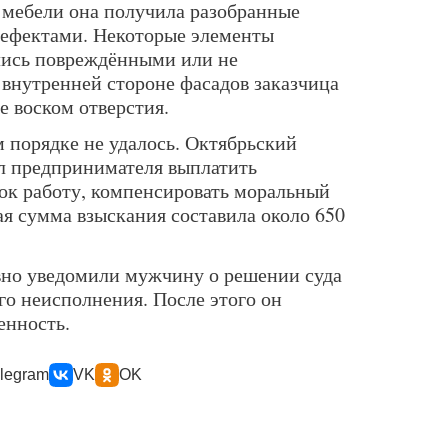
 мебели она получила разобранные
дефектами. Некоторые элементы
ались повреждёнными или не
 внутренней стороне фасадов заказчица
 воском отверстия.
 порядке не удалось. Октябрьский
л предпринимателя выплатить
рок работу, компенсировать моральный
ая сумма взыскания составила около 650
вно уведомили мужчину о решении суда
го неисполнения. После этого он
енность.
legram
VK
OK