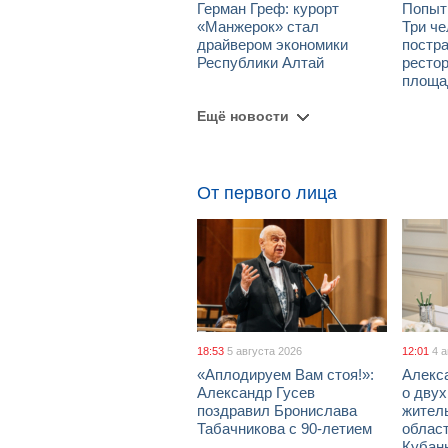
Герман Греф: курорт
Попыт
«Манжерок» стал
Три че
драйвером экономики
постра
Республики Алтай
рестор
площа
Ещё новости
От первого лица
18:53
5 августа 2026
12:01
4 
«Аплодируем Вам стоя!»:
Алекс
Александр Гусев
о дву
поздравил Бронислава
жител
Табачникова с 90-летием
област
Кубан