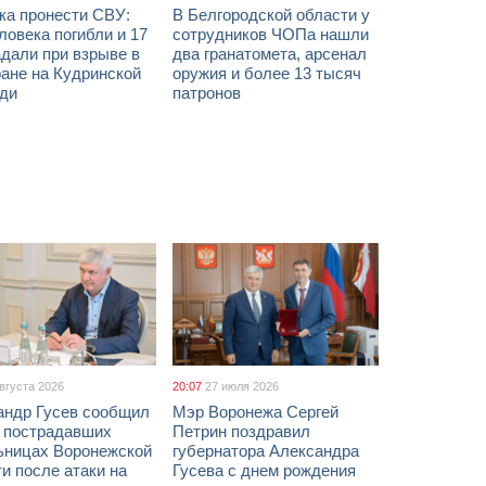
ка пронести СВУ:
В Белгородской области у
ловека погибли и 17
сотрудников ЧОПа нашли
дали при взрыве в
два гранатомета, арсенал
ане на Кудринской
оружия и более 13 тысяч
ди
патронов
августа 2026
20:07
27 июля 2026
андр Гусев сообщил
Мэр Воронежа Сергей
х пострадавших
Петрин поздравил
ьницах Воронежской
губернатора Александра
и после атаки на
Гусева с днем рождения