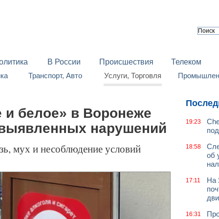
олитика
В России
Происшествия
Телеком
йка
Транспорт, Авто
Услуги, Торговля
Промышленн
Послед
 и белое» в Воронеже
Che
19:23
 выявленных нарушений
под
зь, мух и несоблюдение условий
Сле
18:58
об 
нал
На 
17:11
поч
дв
Про
16:31