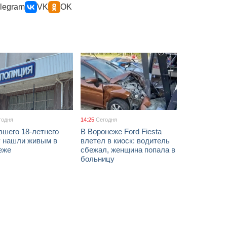
legram
VK
OK
годня
14:25
Сегодня
вшего 18-летнего
В Воронеже Ford Fiesta
 нашли живым в
влетел в киоск: водитель
еже
сбежал, женщина попала в
больницу