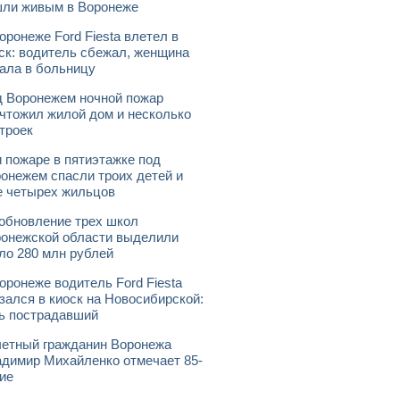
ли живым в Воронеже
оронеже Ford Fiesta влетел в
ск: водитель сбежал, женщина
ала в больницу
 Воронежем ночной пожар
чтожил жилой дом и несколько
троек
 пожаре в пятиэтажке под
онежем спасли троих детей и
 четырех жильцов
обновление трех школ
онежской области выделили
ло 280 млн рублей
оронеже водитель Ford Fiesta
зался в киоск на Новосибирской:
ь пострадавший
етный гражданин Воронежа
димир Михайленко отмечает 85-
ие