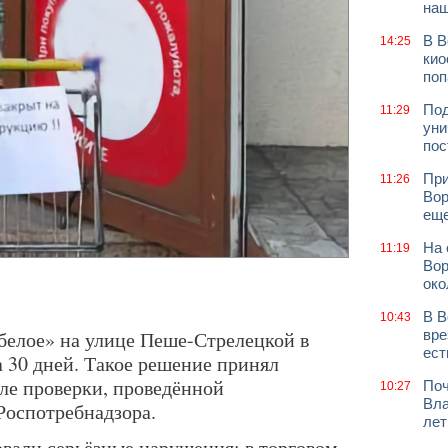
наш
В В
14:25
кио
поп
Под
11:29
уни
пос
При
11:26
Вор
еще
На 
11:19
Вор
око
В В
10:43
 белое» на улице Пеше-Стрелецкой в
вре
ест
 30 дней. Такое решение принял
ле проверки, проведённой
Поч
10:27
Вла
Роспотребнадзора.
лет
вали серьёзные нарушения: в торговом