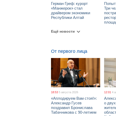
Герман Греф: курорт
Попыт
«Манжерок» стал
Три че
драйвером экономики
постра
Республики Алтай
рестор
площа
Ещё новости
От первого лица
18:53
5 августа 2026
12:01
4 
«Аплодируем Вам стоя!»:
Алекс
Александр Гусев
о дву
поздравил Бронислава
жител
Табачникова с 90-летием
област