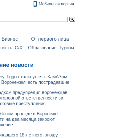
Мобильная версия
Бизнес
От первого лица
ость, С/Х
Образование, Туризм
ние новости
ry Tiggo столкнулся с КамАЗом
 Воронежем: есть пострадавшие
дком предупредил воронежцев
уголовной ответственности за
оговые преступления
Ясном проезде в Воронеже
ти на два месяца закроют
ижение
павшего 18-летнего юношу