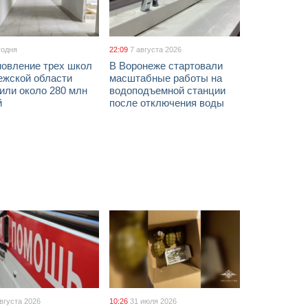
годня
22:09
7 августа 2026
новление трех школ
В Воронеже стартовали
ежской области
масштабные работы на
или около 280 млн
водоподъемной станции
й
после отключения воды
августа 2026
10:26
31 июля 2026