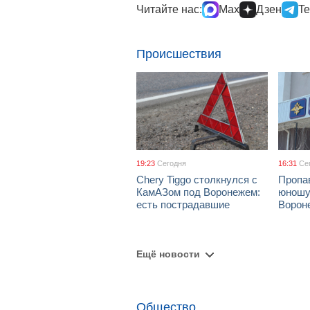
Читайте нас:
Max
Дзен
Te
Происшествия
19:23
Сегодня
16:31
Се
Chery Tiggo столкнулся с
Пропа
КамАЗом под Воронежем:
юношу
есть пострадавшие
Ворон
Ещё новости
Общество