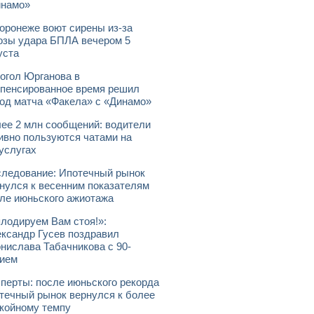
инамо»
оронеже воют сирены из-за
озы удара БПЛА вечером 5
уста
огол Юрганова в
пенсированное время решил
од матча «Факела» с «Динамо»
ее 2 млн сообщений: водители
ивно пользуются чатами на
услугах
ледование: Ипотечный рынок
нулся к весенним показателям
ле июньского ажиотажа
лодируем Вам стоя!»:
ксандр Гусев поздравил
нислава Табачникова с 90-
ием
перты: после июньского рекорда
течный рынок вернулся к более
койному темпу