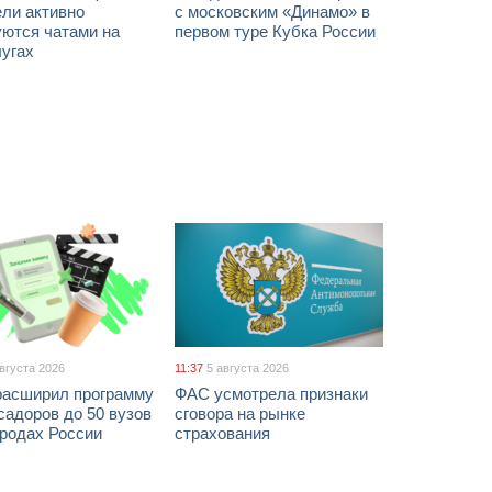
ели активно
с московским «Динамо» в
уются чатами на
первом туре Кубка России
лугах
августа 2026
11:37
5 августа 2026
расширил программу
ФАС усмотрела признаки
адоров до 50 вузов
сговора на рынке
ородах России
страхования