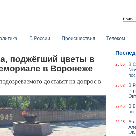
олитика
В России
Происшествия
Телеком
Послед
а, поджёгший цветы в
В С
23:06
мемориале в Воронеже
Nis
пос
подозреваемого доставят на допрос в
В Р
23:02
стр
Окт
В Б
22:45
пос
Авт
22:28
Але
«Фа