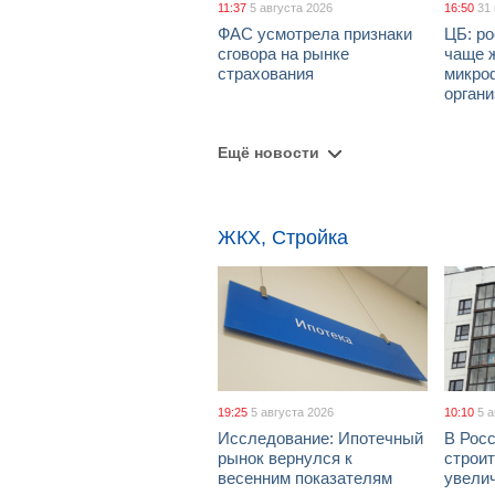
11:37
5 августа 2026
16:50
31
ФАС усмотрела признаки
ЦБ: ро
сговора на рынке
чаще 
страхования
микро
орган
Ещё новости
ЖКХ, Стройка
19:25
5 августа 2026
10:10
5 
Исследование: Ипотечный
В Рос
рынок вернулся к
строи
весенним показателям
увелич