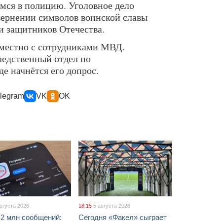
мся в полицию. Уголовное дело
вернении символов воинской славы
и защитников Отечества.
вместно с сотрудниками МВД.
ледственный отдел по
е начнётся его допрос.
legram
VK
OK
августа 2026
18:15
5 августа 2026
 2 млн сообщений:
Сегодня «Факел» сыграет