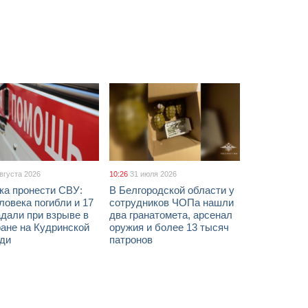
августа 2026
10:26
31 июля 2026
ка пронести СВУ:
В Белгородской области у
ловека погибли и 17
сотрудников ЧОПа нашли
дали при взрыве в
два гранатомета, арсенал
ане на Кудринской
оружия и более 13 тысяч
ди
патронов