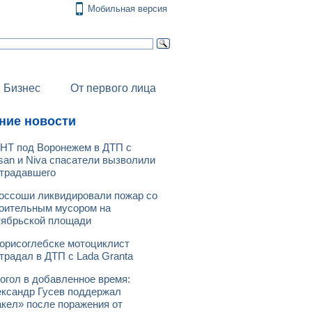
Мобильная версия
Бизнес
От первого лица
ние новости
НТ под Воронежем в ДТП с
san и Niva спасатели вызволили
традавшего
оссоши ликвидировали пожар со
оительным мусором на
ябрьской площади
орисоглебске мотоциклист
традал в ДТП с Lada Granta
огол в добавленное время:
ксандр Гусев поддержал
кел» после поражения от