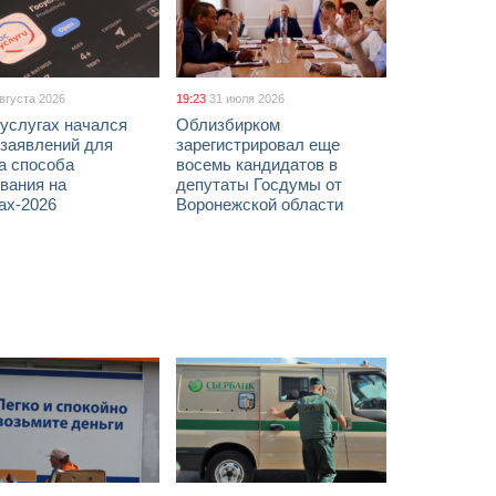
августа 2026
19:23
31 июля 2026
услугах начался
Облизбирком
 заявлений для
зарегистрировал еще
а способа
восемь кандидатов в
вания на
депутаты Госдумы от
ах-2026
Воронежской области