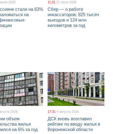
 июля 2026
11:31
31 июля 2026
ссияне стали на 63%
Сбер — о работе
жаловаться на
инкассаторов: 825 тысяч
финансовые
выездов и 124 млн
изации
километров за год
августа 2026
17:31
4 августа 2026
сии объем
ДСК вновь возглавил
тельства жилья
рейтинг по вводу жилья в
ился на 6% за год
Воронежской области