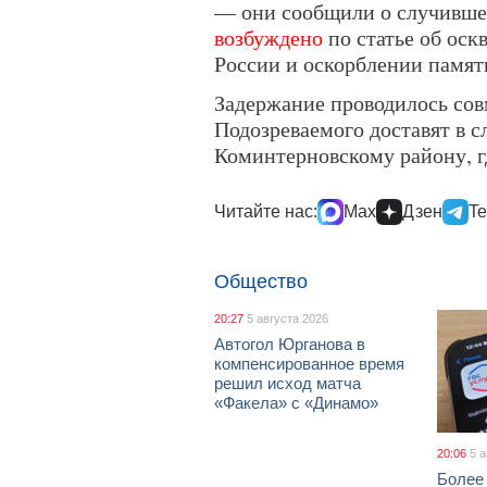
— они сообщили о случивше
возбуждено
по статье об оск
России и оскорблении памят
Задержание проводилось со
Подозреваемого доставят в с
Коминтерновскому району, гд
Читайте нас:
Max
Дзен
Te
Общество
20:27
5 августа 2026
Автогол Юрганова в
компенсированное время
решил исход матча
«Факела» с «Динамо»
20:06
5 
Более