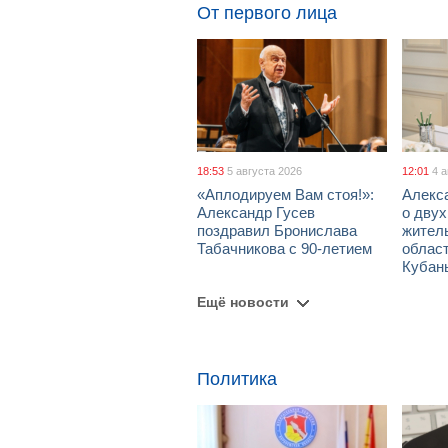
От первого лица
18:53
5 августа 2026
12:01
4 
«Аплодируем Вам стоя!»:
Алекс
Александр Гусев
о дву
поздравил Бронислава
жител
Табачникова с 90-летием
област
Кубан
Ещё новости
Политика