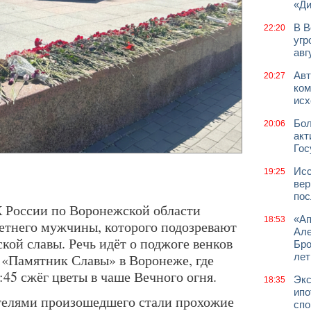
«Д
В В
22:20
угр
авг
Авт
20:27
ком
исх
Бол
20:06
акт
Гос
Исс
19:25
вер
пос
 России по Воронежской области
«Ап
18:53
етнего мужчины, которого подозревают
Але
кой славы. Речь идёт о поджоге венков
Бро
«Памятник Славы» в Воронеже, где
лет
:45 сжёг цветы в чаше Вечного огня.
Экс
18:35
ипо
телями произошедшего стали прохожие
спо