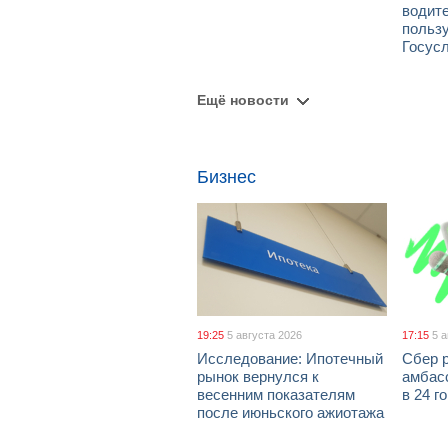
водит
польз
Госус
Ещё новости
Бизнес
19:25
5 августа 2026
17:15
5 
Исследование: Ипотечный
Сбер 
рынок вернулся к
амбасс
весенним показателям
в 24 г
после июньского ажиотажа