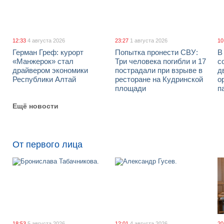
12:33
4 августа 2026
23:27
1 августа 2026
10
Герман Греф: курорт
Попытка пронести СВУ:
В
«Манжерок» стал
Три человека погибли и 17
с
драйвером экономики
пострадали при взрыве в
д
Республики Алтай
ресторане на Кудринской
о
площади
п
Ещё новости
От первого лица
18:53
5 августа 2026
12:01
4 августа 2026
20