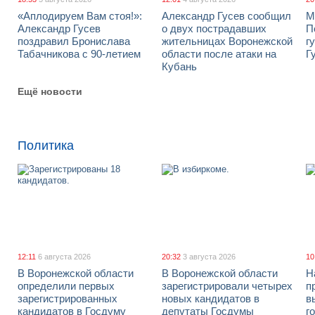
«Аплодируем Вам стоя!»:
Александр Гусев сообщил
М
Александр Гусев
о двух пострадавших
П
поздравил Бронислава
жительницах Воронежской
г
Табачникова с 90-летием
области после атаки на
Г
Кубань
Ещё новости
Политика
12:11
6 августа 2026
20:32
3 августа 2026
10
В Воронежской области
В Воронежской области
Н
определили первых
зарегистрировали четырех
п
зарегистрированных
новых кандидатов в
в
кандидатов в Госдуму
депутаты Госдумы
г