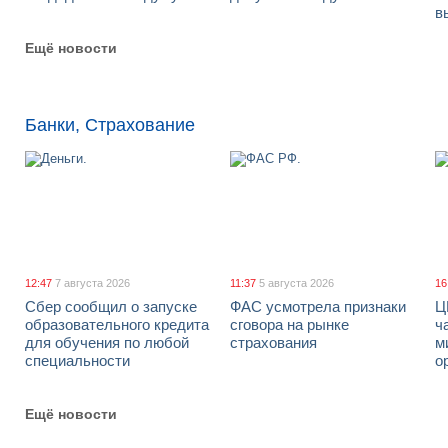
в
Ещё новости
Банки, Страхование
12:47
7 августа 2026
11:37
5 августа 2026
16
Сбер сообщил о запуске
ФАС усмотрела признаки
Ц
образовательного кредита
сговора на рынке
ч
для обучения по любой
страхования
м
специальности
о
Ещё новости