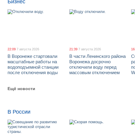
Бизнес
22:09
7 августа 2026
21:39
7 августа 2026
16
В Воронеже стартовали
В части Ленинского района
С
масштабные работы на
Воронежа досрочно
р
водоподъемной станции
отключили воду перед
п
после отключения воды
массовым отключением
W
Ещё новости
В России