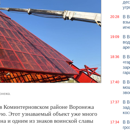
дес
угр
В В
20:28
взы
игн
В В
19:09
вод
аре
В В
18:36
«га
зар
гар
В В
17:40
мош
зво
онежа.
В В
17:37
в Коминтерновском районе Воронежа
зад
ю. Этот узнаваемый объект уже много
кос
на и одним из знаков воинской славы
В В
17:34
гро