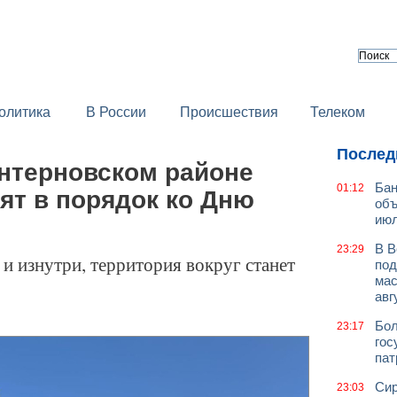
олитика
В России
Происшествия
Телеком
Послед
нтерновском районе
Бан
01:12
ят в порядок ко Дню
объ
июл
В В
23:29
и изнутри, территория вокруг станет
под
мас
авг
Бол
23:17
гос
пат
Сир
23:03