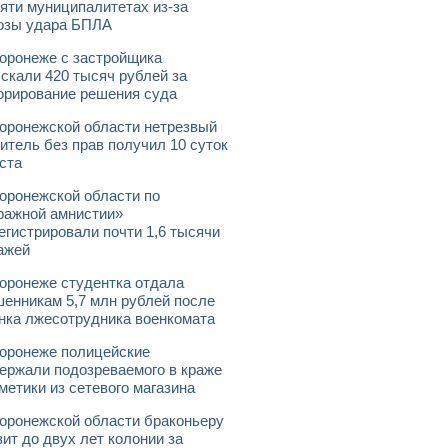
яти муниципалитетах из-за
озы удара БПЛА
оронеже с застройщика
скали 420 тысяч рублей за
орирование решения суда
оронежской области нетрезвый
итель без прав получил 10 суток
ста
оронежской области по
ражной амнистии»
егистрировали почти 1,6 тысячи
ажей
оронеже студентка отдала
енникам 5,7 млн рублей после
нка лжесотрудника военкомата
оронеже полицейские
ержали подозреваемого в краже
метики из сетевого магазина
оронежской области браконьеру
зит до двух лет колонии за