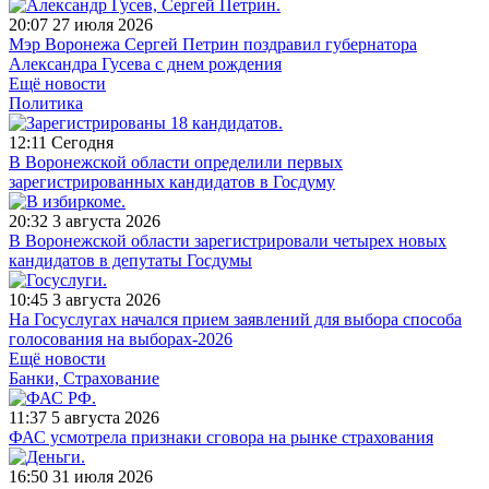
20:07
27 июля 2026
Мэр Воронежа Сергей Петрин поздравил губернатора
Александра Гусева с днем рождения
Ещё новости
Политика
12:11
Сегодня
В Воронежской области определили первых
зарегистрированных кандидатов в Госдуму
20:32
3 августа 2026
В Воронежской области зарегистрировали четырех новых
кандидатов в депутаты Госдумы
10:45
3 августа 2026
На Госуслугах начался прием заявлений для выбора способа
голосования на выборах-2026
Ещё новости
Банки, Страхование
11:37
5 августа 2026
ФАС усмотрела признаки сговора на рынке страхования
16:50
31 июля 2026