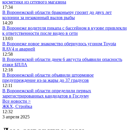
косметики из сетевого магазина
17:34
В Воронежской области браконьеру грозит до двух лет
колонии за незаконный вылов рыбы
14:20
В Воронеже водителя пикапа с бассейном в кузове привлекли
к ответственности после видео в сети
13:03
В Воронеже новое знакомство обернулось угоном Toyota
RAV4 и аварией
12:58
В Воронежской области днем 6 августа объявили опасность
атаки БПЛА
12:18
В Воронежской области объявили штормовое
предупреждение из-за жары до 37 градусов
12:11
В Воронежской области определили первых
зарегистрированных кандидатов в Госдуму
Все новости >
ЖКХ, Стройка
12:32
3 апреля 2025