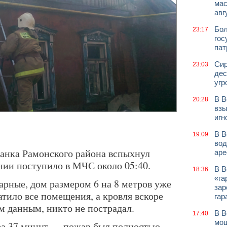
мас
авг
Бол
23:17
гос
пат
Сир
23:03
дес
угр
В В
20:28
взы
игн
В В
19:09
вод
жанка Рамонского района вспыхнул
аре
нии поступило в МЧС около 05:40.
В В
18:36
«га
арные, дом размером 6 на 8 метров уже
зар
тило все помещения, а кровля вскоре
гар
м данным, никто не пострадал.
В В
17:40
мош
 за 37 минут — пожар был полностью