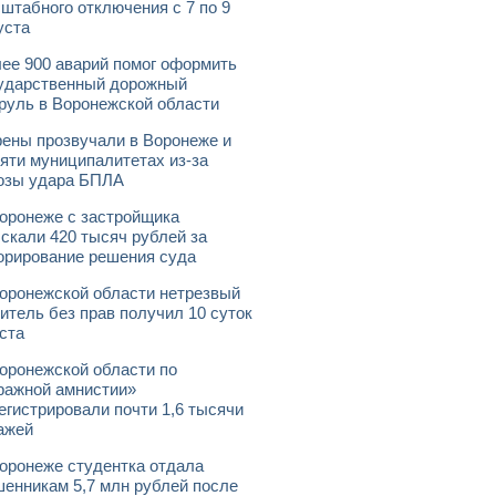
штабного отключения с 7 по 9
уста
ее 900 аварий помог оформить
ударственный дорожный
руль в Воронежской области
ены прозвучали в Воронеже и
яти муниципалитетах из-за
озы удара БПЛА
оронеже с застройщика
скали 420 тысяч рублей за
орирование решения суда
оронежской области нетрезвый
итель без прав получил 10 суток
ста
оронежской области по
ражной амнистии»
егистрировали почти 1,6 тысячи
ажей
оронеже студентка отдала
енникам 5,7 млн рублей после