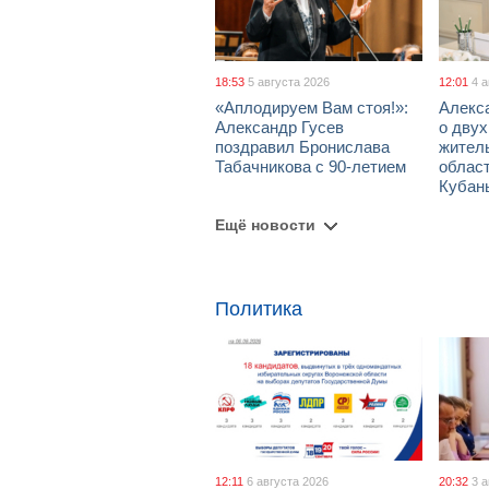
18:53
5 августа 2026
12:01
4 
«Аплодируем Вам стоя!»:
Алекс
Александр Гусев
о дву
поздравил Бронислава
жител
Табачникова с 90-летием
област
Кубан
Ещё новости
Политика
12:11
6 августа 2026
20:32
3 