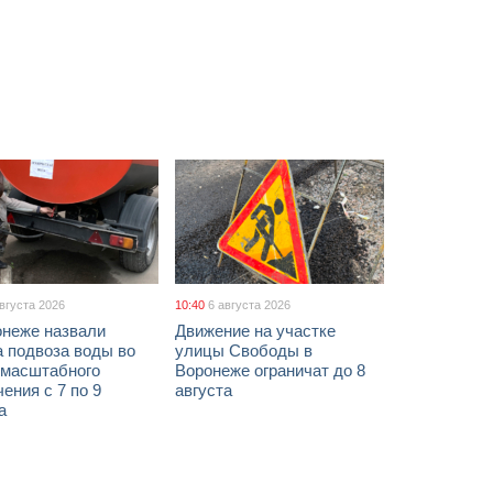
августа 2026
10:40
6 августа 2026
онеже назвали
Движение на участке
а подвоза воды во
улицы Свободы в
 масштабного
Воронеже ограничат до 8
ения с 7 по 9
августа
а