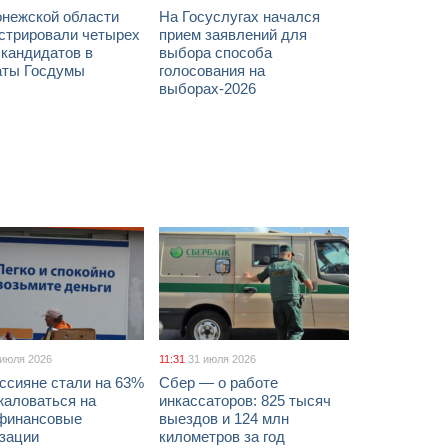
онежской области
На Госуслугах начался
истрировали четырех
прием заявлений для
 кандидатов в
выбора способа
аты Госдумы
голосования на
выборах-2026
 июля 2026
11:31
31 июля 2026
ссияне стали на 63%
Сбер — о работе
жаловаться на
инкассаторов: 825 тысяч
финансовые
выездов и 124 млн
изации
километров за год