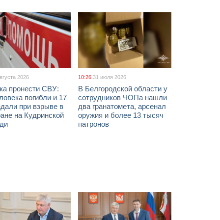
августа 2026
10:26
31 июля 2026
ка пронести СВУ:
В Белгородской области у
ловека погибли и 17
сотрудников ЧОПа нашли
дали при взрыве в
два гранатомета, арсенал
ане на Кудринской
оружия и более 13 тысяч
ди
патронов