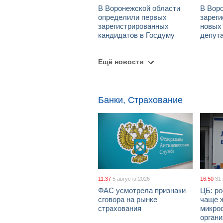
В Воронежской области
В Вор
определили первых
зарег
зарегистрированных
новых
кандидатов в Госдуму
депут
Ещё новости
Банки, Страхование
11:37
5 августа 2026
16:50
31
ФАС усмотрела признаки
ЦБ: ро
сговора на рынке
чаще 
страхования
микро
орган