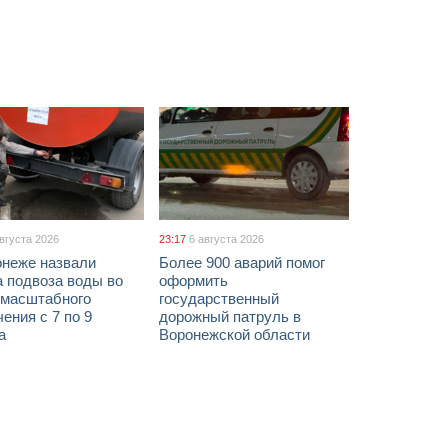
августа 2026
23:17
6 августа 2026
онеже назвали
Более 900 аварий помог
а подвоза воды во
оформить
 масштабного
государственный
ения с 7 по 9
дорожный патруль в
а
Воронежской области