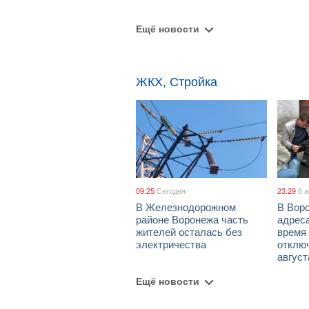
Ещё новости
ЖКХ, Стройка
09:25
Сегодня
23:29
6 
В Железнодорожном
В Вор
районе Воронежа часть
адрес
жителей осталась без
время
электричества
отключ
август
Ещё новости