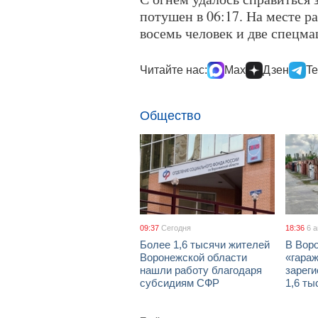
потушен в 06:17. На месте р
восемь человек и две спецм
Читайте нас:
Max
Дзен
Te
Общество
09:37
Сегодня
18:36
6 
Более 1,6 тысячи жителей
В Вор
Воронежской области
«гара
нашли работу благодаря
зареги
субсидиям СФР
1,6 ты