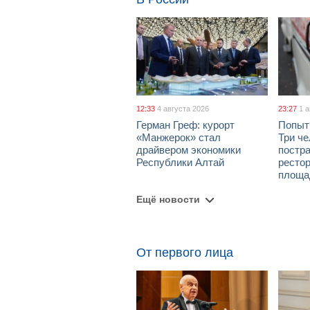
12:33
4 августа 2026
23:27
1 
Герман Греф: курорт
Попыт
«Манжерок» стал
Три че
драйвером экономики
постра
Республики Алтай
рестор
площа
Ещё новости
От первого лица