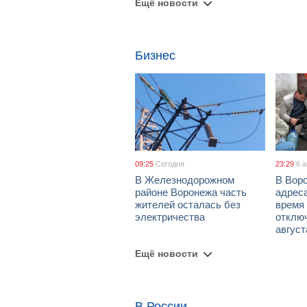
Ещё новости
Бизнес
09:25
Сегодня
23:29
6 
В Железнодорожном
В Вор
районе Воронежа часть
адрес
жителей осталась без
время
электричества
отключ
август
Ещё новости
В России