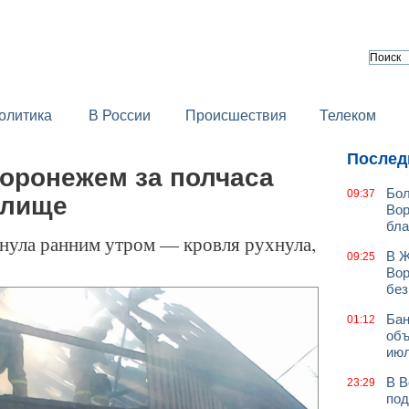
олитика
В России
Происшествия
Телеком
Послед
Воронежем за полчаса
Бол
09:37
илище
Вор
бла
нула ранним утром — кровля рухнула,
В Ж
09:25
Вор
без
Бан
01:12
объ
июл
В В
23:29
под