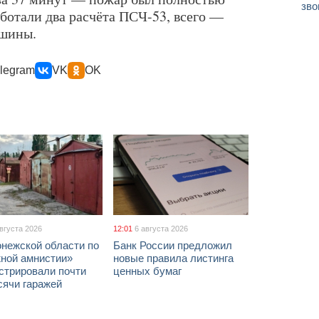
зво
аботали два расчёта ПСЧ-53, всего —
ашины.
legram
VK
OK
августа 2026
12:01
6 августа 2026
онежской области по
Банк России предложил
жной амнистии»
новые правила листинга
стрировали почти
ценных бумаг
сячи гаражей