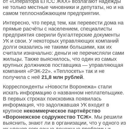
от «Оператора ЕПСС ЖКХ» возлагают надежды
не только местные чиновники и депутаты, но и на
самом теплоснабжающем предприятии.
Интересно, что перед тем, как перевести дома на
прямые расчёты с населением, специалисты
предприятия сверили бухгалтерские документы
УК и свои. У некоторых управляющих компаний
долги оказались не такими большими, как их
считали изначально: деньги не перечисляли сами
жильцы. Также выяснилось, что один из самых
крупных должников поставщика — управляющая
компания «РЭК-22». «Теплосеть» так и не
получила с неё
21,8 млн рублей
.
Корреспонденты «Новости Воронежа» стали
искать информацию о названном неплательщике.
В первых строках поисковика появилась
информация, что задолжавшая УК входит в
крупное
некоммерческое партнёрство
«Воронежское содружество ТСЖ»
. Мы решили
выяснить, знают ли в организации, что у одного из