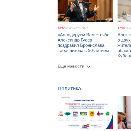
18:53
5 августа 2026
12:01
4 
«Аплодируем Вам стоя!»:
Алекс
Александр Гусев
о дву
поздравил Бронислава
жител
Табачникова с 90-летием
област
Кубан
Ещё новости
Политика