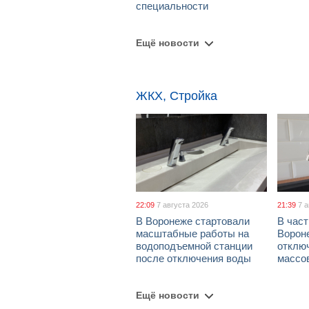
специальности
Ещё новости
ЖКХ, Стройка
22:09
7 августа 2026
21:39
7 
В Воронеже стартовали
В част
масштабные работы на
Ворон
водоподъемной станции
отклю
после отключения воды
массо
Ещё новости