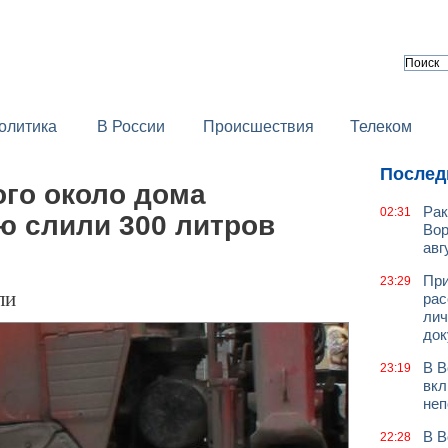
олитика
В России
Происшествия
Телеком
Послед
ого около дома
Рак
02:31
ю слили 300 литров
Вор
авг
При
23:29
ли
рас
лич
док
В В
23:19
вкл
неп
В В
22:28