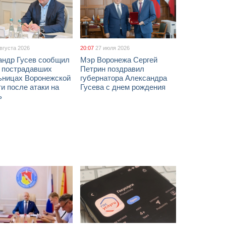
августа 2026
20:07
27 июля 2026
андр Гусев сообщил
Мэр Воронежа Сергей
х пострадавших
Петрин поздравил
ьницах Воронежской
губернатора Александра
и после атаки на
Гусева с днем рождения
ь