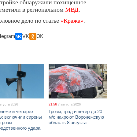
остройке обнаружили похищенное
отметили в региональном
МВД
.
оловное дело по статье
«Кража»
.
legram
VK
OK
августа 2026
21:56
7 августа 2026
онеже и четырех
Грозы, град и ветер до 20
ах включили сирены
м/с накроют Воронежскую
угрозы
область 8 августа
редственного удара