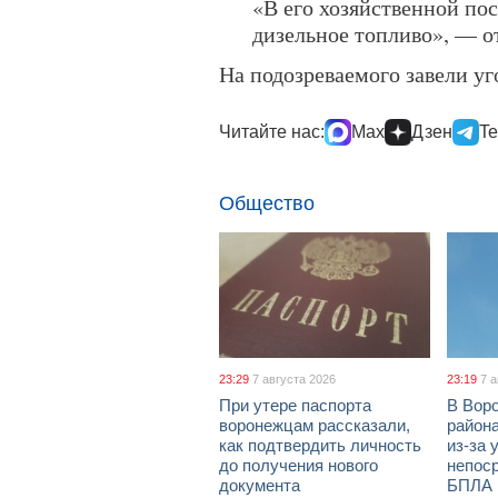
«В его хозяйственной п
дизельное топливо», — 
На подозреваемого завели уг
Читайте нас:
Max
Дзен
Te
Общество
23:29
7 августа 2026
23:19
7 
При утере паспорта
В Вор
воронежцам рассказали,
район
как подтвердить личность
из-за 
до получения нового
непос
документа
БПЛА