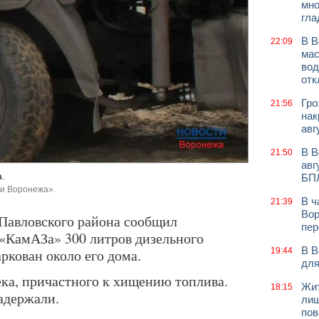
мно
гла
В В
22:09
мас
вод
отк
Гро
21:56
нак
авг
В В
21:50
авг
а.
БП
ти Воронежа».
В ч
21:39
Вор
Павловского района сообщил
пер
 «КамАЗа» 300 литров дизельного
В В
ркован около его дома.
19:44
для
ка, причастного к хищению топлива.
Жит
18:15
адержали.
лиш
пов