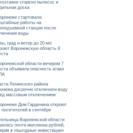
гоэтажке сгорели пылесос и
дильная доска
оронеже стартовали
штабные работы на
оподъемной станции после
лючения воды
зы, град и ветер до 20 м/с
роют Воронежскую область 8
уста
оронежской области вечером 7
уста объявили опасность атаки
ЛА
асти Ленинского района
онежа досрочно отключили воду
ед массовым отключением
оронеже Дом Гарденина откроют
 посетителей в сентябре
ельница Воронежской области
илась почти миллиона рублей,
ерив в «выгодные инвестиции»