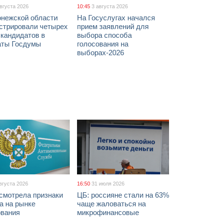
августа 2026
10:45
3 августа 2026
онежской области
На Госуслугах начался
истрировали четырех
прием заявлений для
 кандидатов в
выбора способа
аты Госдумы
голосования на
выборах-2026
вгуста 2026
16:50
31 июля 2026
смотрела признаки
ЦБ: россияне стали на 63%
а на рынке
чаще жаловаться на
ования
микрофинансовые