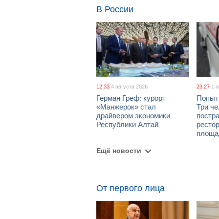
В России
12:33
4 августа 2026
23:27
1 
Герман Греф: курорт
Попыт
«Манжерок» стал
Три че
драйвером экономики
постра
Республики Алтай
рестор
площа
Ещё новости
От первого лица