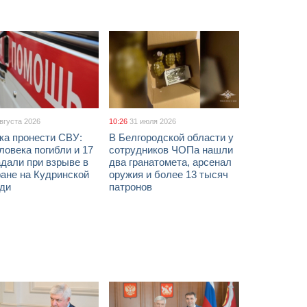
августа 2026
10:26
31 июля 2026
ка пронести СВУ:
В Белгородской области у
ловека погибли и 17
сотрудников ЧОПа нашли
дали при взрыве в
два гранатомета, арсенал
ане на Кудринской
оружия и более 13 тысяч
ди
патронов