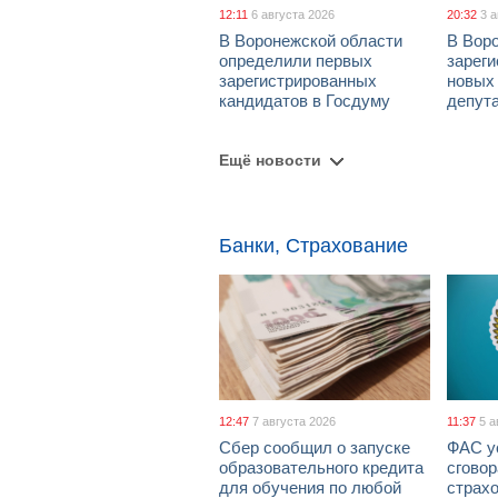
12:11
6 августа 2026
20:32
3 
В Воронежской области
В Вор
определили первых
зарег
зарегистрированных
новых
кандидатов в Госдуму
депут
Ещё новости
Банки, Страхование
12:47
7 августа 2026
11:37
5 а
Сбер сообщил о запуске
ФАС у
образовательного кредита
сговор
для обучения по любой
страх