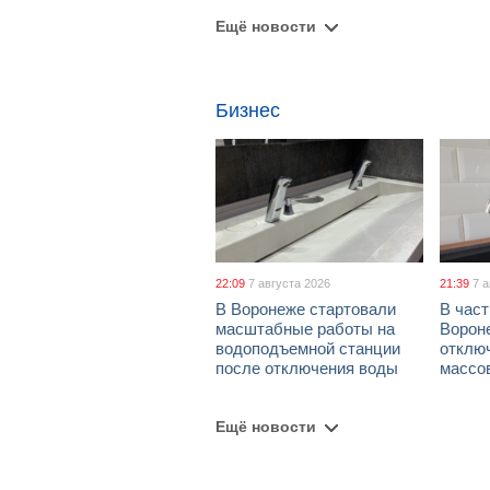
Ещё новости
Бизнес
22:09
7 августа 2026
21:39
7 
В Воронеже стартовали
В част
масштабные работы на
Ворон
водоподъемной станции
отклю
после отключения воды
массо
Ещё новости